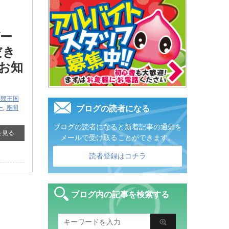
ガー
だき
お知
太郎王国
ー
,
座間
ブログの読者になる
ブログの読者になると新着記事の通知を
を見る
メールで受け取ることができます。
読者登録はコチラ
ブログ内の記事を検索する