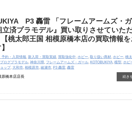
UKIYA P3 轟雷 「フレームアームズ・
組立済プラモデル』買い取りさせていた
【桃太郎王国 相模原橋本店の買取情報を
す】
・予約・入荷情報
,
新入荷・買取実績
,
買取強化中
,
ホビー
,
取り扱い商材
,
ホビー
,
桃
ブログ
プラモデル
,
神奈川県
,
フレームアームズ・ガール
,
KOTOBUKIYA
,
模型
,
ホビ
ョップ
,
大和市
,
相模原市
,
綾瀬市
,
P3 轟雷
,
轟雷
模原橋本店店長
続き