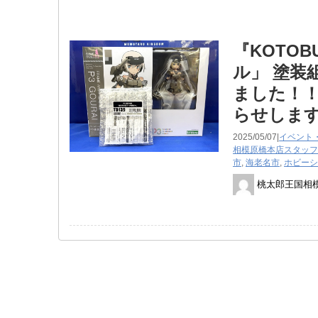
『KOTOB
ル」 塗装
ました！！
らせしま
2025/05/07|
イベント
相模原橋本店スタッフ
市
,
海老名市
,
ホビーシ
桃太郎王国相