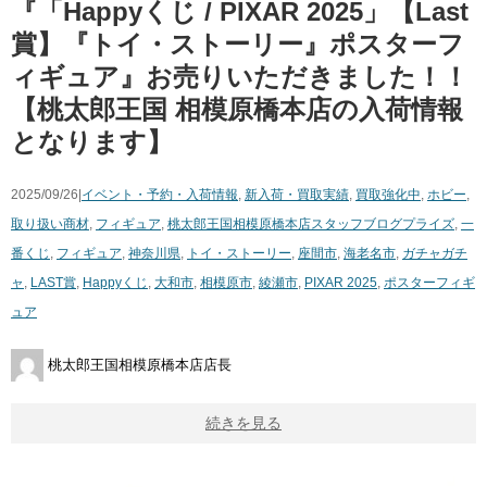
『「Happyくじ / PIXAR 2025」【Last
賞】『トイ・ストーリー』ポスターフ
ィギュア』お売りいただきました！！
【桃太郎王国 相模原橋本店の入荷情報
となります】
2025/09/26|
イベント・予約・入荷情報
,
新入荷・買取実績
,
買取強化中
,
ホビー
,
取り扱い商材
,
フィギュア
,
桃太郎王国相模原橋本店スタッフブログ
プライズ
,
一
番くじ
,
フィギュア
,
神奈川県
,
トイ・ストーリー
,
座間市
,
海老名市
,
ガチャガチ
ャ
,
LAST賞
,
Happyくじ
,
大和市
,
相模原市
,
綾瀬市
,
PIXAR 2025
,
ポスターフィギ
ュア
桃太郎王国相模原橋本店店長
続きを見る