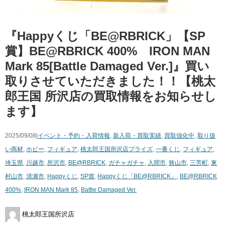
『Happyくじ「BE@RBRICK」【SP
賞】BE@RBRICK 400% IRON MAN
Mark 85[Battle Damaged Ver.]』買い
取りさせていただきました！！【桃太
郎王国 所沢店の買取情報をお知らせし
ます】
2025/09/08|
イベント・予約・入荷情報
,
新入荷・買取実績
,
買取強化中
,
取り扱
い商材
,
ホビー
,
フィギュア
,
桃太郎王国所沢店
プライズ
,
一番くじ
,
フィギュア
,
埼玉県
,
川越市
,
所沢市
,
BE@RBRICK
,
ガチャガチャ
,
入間市
,
狭山市
,
三芳町
,
東
村山市
,
清瀬市
,
Happyくじ
,
SP賞
,
Happyくじ「BE@RBRICK」
,
BE@RBRICK
400%
,
IRON MAN Mark 85
,
Battle Damaged Ver.
桃太郎王国所沢店