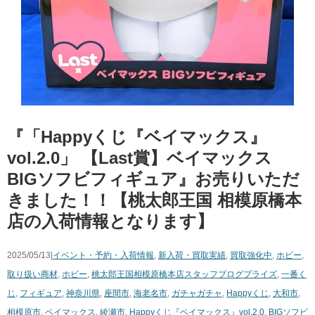
『「Happyくじ『ベイマックス』
vol.2.0」 【Last賞】ベイマックス
BIGソフビフィギュア』お売りいただ
きました！！【桃太郎王国 相模原橋本
店の入荷情報となります】
2025/05/13|
イベント・予約・入荷情報
,
新入荷・買取実績
,
買取強化中
,
ホビー
,
取り扱い商材
,
ホビー
,
桃太郎王国相模原橋本店スタッフブログ
プライズ
,
一番く
じ
,
フィギュア
,
神奈川県
,
座間市
,
海老名市
,
ガチャガチャ
,
Happyくじ
,
大和市
,
相模原市
,
ベイマックス
,
綾瀬市
,
Happyくじ『ベイマックス』vol.2.0
,
BIGソフビ