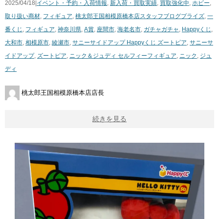
2025/04/18|
イベント・予約・入荷情報
,
新入荷・買取実績
,
買取強化中
,
ホビー
,
取り扱い商材
,
フィギュア
,
桃太郎王国相模原橋本店スタッフブログ
プライズ
,
一
番くじ
,
フィギュア
,
神奈川県
,
A賞
,
座間市
,
海老名市
,
ガチャガチャ
,
Happyくじ
,
大和市
,
相模原市
,
綾瀬市
,
サニーサイドアップ Happyくじ ズートピア
,
サニーサ
イドアップ
,
ズートピア
,
ニック＆ジュディ ​セルフィーフィギュア
,
ニック
,
ジュ
ディ
桃太郎王国相模原橋本店店長
続きを見る