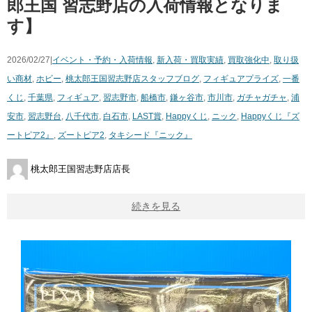
郎王国 習志野店の入荷情報となりま
す】
2026/02/27|
イベント・予約・入荷情報
,
新入荷・買取実績
,
買取強化中
,
取り扱
い商材
,
ホビー
,
桃太郎王国習志野店スタッフブログ
,
フィギュア
プライズ
,
一番
くじ
,
千葉県
,
フィギュア
,
習志野市
,
船橋市
,
鎌ヶ谷市
,
市川市
,
ガチャガチャ
,
浦
安市
,
習志野台
,
八千代市
,
白石市
,
LAST賞
,
Happyくじ
,
ニック
,
Happyくじ『ズ
ートピア2』
,
ズートピア2
,
タキシード『ニック』
桃太郎王国習志野店店長
続きを見る