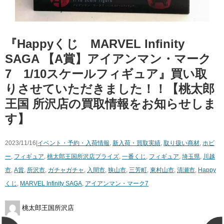
『Happyくじ MARVEL ​Infinity ​
SAGA ​【A賞】アイアンマン・マーク
7 ​1/10スケールフィギュア』買い取
りさせていただきました！！【桃太郎
王国 所沢店の買取情報をお知らせしま
す】
2023/11/16|
イベント・予約・入荷情報
,
新入荷・買取実績
,
取り扱い商材
,
ホビ
ー
,
フィギュア
,
桃太郎王国所沢店
プライズ
,
一番くじ
,
フィギュア
,
埼玉県
,
川越
市
,
A賞
,
所沢市
,
ガチャガチャ
,
入間市
,
狭山市
,
三芳町
,
東村山市
,
清瀬市
,
Happy
くじ
,
MARVEL ​Infinity ​SAGA
,
アイアンマン・マーク7
桃太郎王国所沢店