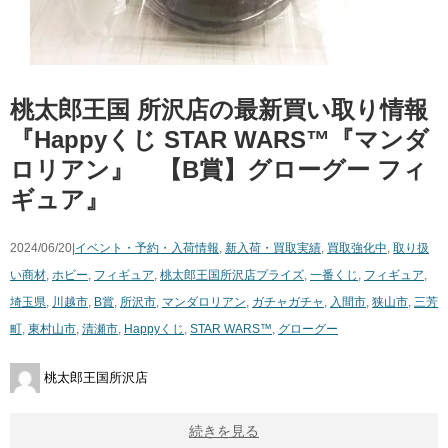
桃太郎王国 所沢店の最新買い取り情報
『Happyくじ STAR WARS™『マンダ
ロリアン』 【B賞】グローグー フィ
ギュア』
2024/06/20|
イベント・予約・入荷情報
,
新入荷・買取実績
,
買取強化中
,
取り扱
い商材
,
ホビー
,
フィギュア
,
桃太郎王国所沢店
プライズ
,
一番くじ
,
フィギュア
,
埼玉県
,
川越市
,
B賞
,
所沢市
,
マンダロリアン
,
ガチャガチャ
,
入間市
,
狭山市
,
三芳
町
,
東村山市
,
清瀬市
,
Happyくじ
,
STAR WARS™
,
グローグー
桃太郎王国所沢店
続きを見る