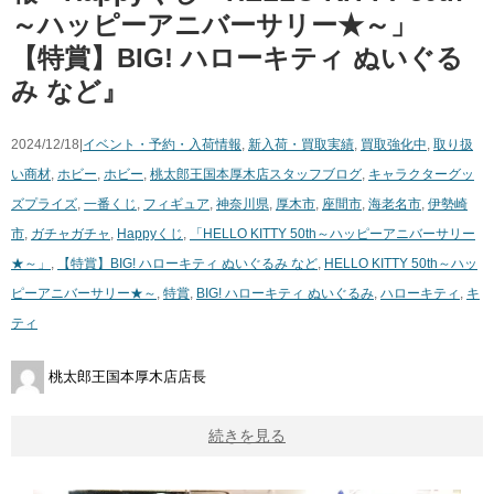
～ハッピーアニバーサリー★～」
【特賞】BIG! ハローキティ ぬいぐる
み など』
2024/12/18|
イベント・予約・入荷情報
,
新入荷・買取実績
,
買取強化中
,
取り扱
い商材
,
ホビー
,
ホビー
,
桃太郎王国本厚木店スタッフブログ
,
キャラクターグッ
ズ
プライズ
,
一番くじ
,
フィギュア
,
神奈川県
,
厚木市
,
座間市
,
海老名市
,
伊勢崎
市
,
ガチャガチャ
,
Happyくじ
,
「HELLO KITTY 50th～ハッピーアニバーサリー
★～」
,
【特賞】BIG! ハローキティ ぬいぐるみ など
,
HELLO KITTY 50th～ハッ
ピーアニバーサリー★～
,
特賞
,
BIG! ハローキティ ぬいぐるみ
,
ハローキティ
,
キ
ティ
桃太郎王国本厚木店店長
続きを見る