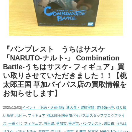
『バンプレスト うちはサスケ ​
「NARUTO-ナルト-」 ​Combination ​
Battle-うちはサスケ- フィギュア』買
い取りさせていただきました！！【桃
太郎王国 草加バイパス店の買取情報を
お知らせします】
2025/12/02|
イベント・予約・入荷情報
,
新入荷・買取実績
,
買取強化中
,
取り扱
い商材
,
ホビー
,
フィギュア
,
桃太郎王国草加バイパス店スタッフブログ
プライ
ズ
,
一番くじ
,
フィギュア
,
埼玉県
,
草加市
,
松戸市
,
バンプレスト
,
川口市
,
うちは
サスケ
,
ガチャガチャ
,
越谷市
,
吉川氏
,
三郷市
,
八潮市
,
足立区
,
NARUTO-ナルト-
,