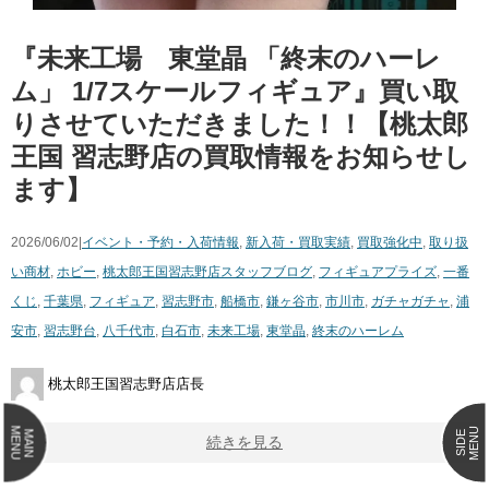
『未来工場 東堂晶 ​「終末のハーレ
ム」 ​1/7スケールフィギュア』買い取
りさせていただきました！！【桃太郎
王国 習志野店の買取情報をお知らせし
ます】
2026/06/02|
イベント・予約・入荷情報
,
新入荷・買取実績
,
買取強化中
,
取り扱
い商材
,
ホビー
,
桃太郎王国習志野店スタッフブログ
,
フィギュア
プライズ
,
一番
くじ
,
千葉県
,
フィギュア
,
習志野市
,
船橋市
,
鎌ヶ谷市
,
市川市
,
ガチャガチャ
,
浦
安市
,
習志野台
,
八千代市
,
白石市
,
未来工場
,
東堂晶
,
終末のハーレム
桃太郎王国習志野店店長
MENU
MENU
MAIN
SIDE
続きを見る