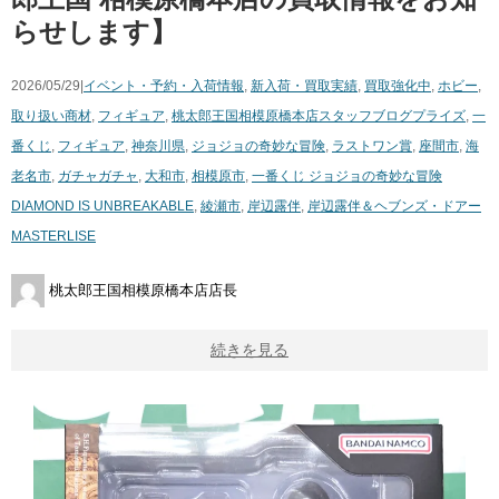
らせします】
2026/05/29|
イベント・予約・入荷情報
,
新入荷・買取実績
,
買取強化中
,
ホビー
,
取り扱い商材
,
フィギュア
,
桃太郎王国相模原橋本店スタッフブログ
プライズ
,
一
番くじ
,
フィギュア
,
神奈川県
,
ジョジョの奇妙な冒険
,
ラストワン賞
,
座間市
,
海
老名市
,
ガチャガチャ
,
大和市
,
相模原市
,
一番くじ ジョジョの奇妙な冒険
DIAMOND IS UNBREAKABLE
,
綾瀬市
,
岸辺露伴
,
岸辺露伴＆ヘブンズ・ドアー
MASTERLISE
桃太郎王国相模原橋本店店長
続きを見る