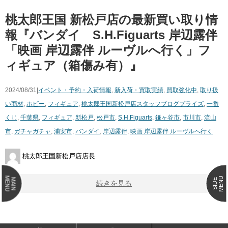
桃太郎王国 新松戸店の最新買い取り情
報『​バンダイ S.H.Figuarts ​岸辺露伴 ​
「映画 ​岸辺露伴 ​ルーヴルへ行く」フ
ィギュア（箱傷み有）』
2024/08/31|
イベント・予約・入荷情報
,
新入荷・買取実績
,
買取強化中
,
取り扱
い商材
,
ホビー
,
フィギュア
,
桃太郎王国新松戸店スタッフブログ
プライズ
,
一番
くじ
,
千葉県
,
フィギュア
,
新松戸
,
松戸市
,
S.H.Figuarts
,
鎌ヶ谷市
,
市川市
,
流山
市
,
ガチャガチャ
,
浦安市
,
​バンダイ
,
岸辺露伴
,
映画 ​岸辺露伴 ​ルーヴルへ行く
桃太郎王国新松戸店店長
MENU
MENU
MAIN
SIDE
続きを見る