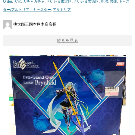
Order
,
大宮
,
ガチャガチャ
,
さいたま市北区
,
さいたま市西区
,
見沼
,
岩槻
,
キャス
ター/アルトリア・キャスター
,
アルトリア
桃太郎王国本厚木店店長
続きを見る