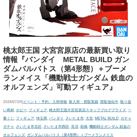
桃太郎王国 大宮宮原店の最新買い取り
情報『バンダイ METAL BUILD ガン
ダムバルバトス（第4形態）＋ブーメ
ランメイス「機動戦士ガンダム 鉄血の
オルフェンズ」可動フィギュア』
2026/07/20|
イベント・予約・入荷情報
,
新入荷・買取実績
,
買取強化中
,
取り扱
い商材
,
ホビー
,
フィギュア
,
桃太郎王国大宮宮原店スタッフブログ
プライズ
,
一
番くじ
,
フィギュア
,
埼玉県
,
バンダイ
,
さいたま市
,
大宮
,
METAL BUILD
,
ガチャ
ガチャ
,
さいたま市北区
,
さいたま市西区
,
見沼
,
岩槻
,
機動戦士ガンダム 鉄血の
オルフェンズ
,
ガンダムバルバトス（第4形態）＋ブーメランメイス