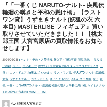
『「一番くじ NARUTO-ナルト- 疾風伝
輪廻の嘆きと平和の懸け橋」【ラスト
ワン賞】うずまきナルト(妖狐の衣 六
本目) MASTERLISE フィギュア』買い
取りさせていただきました！！【桃太
郎王国 大宮宮原店の買取情報をお知ら
せします】
2026/06/23|
イベント・予約・入荷情報
,
新入荷・買取実績
,
買取強化中
,
取り扱
い商材
,
ホビー
,
フィギュア
,
桃太郎王国大宮宮原店スタッフブログ
プライズ
,
一
番くじ
,
フィギュア
,
埼玉県
,
さいたま市
,
ラストワン賞
,
NARUTO-ナルト-疾風伝
,
大宮
,
うずまきナルト
,
ガチャガチャ
,
さいたま市北区
,
さいたま市西区
,
見沼
,
岩
槻
,
一番くじ NARUTO-ナルト- 疾風伝 輪廻の嘆きと平和の懸け橋
,
うずまきナル
ト(妖狐の衣 六本目) MASTERLISE
桃太郎王国大宮宮原店