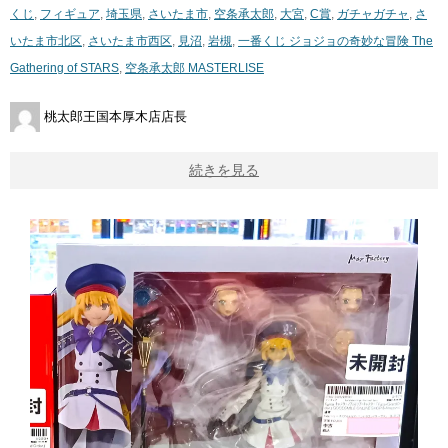
くじ
,
フィギュア
,
埼玉県
,
さいたま市
,
空条承太郎
,
大宮
,
C賞
,
ガチャガチャ
,
さ
いたま市北区
,
さいたま市西区
,
見沼
,
岩槻
,
一番くじ ジョジョの奇妙な冒険 The
Gathering of STARS
,
空条承太郎 MASTERLISE
桃太郎王国本厚木店店長
続きを見る