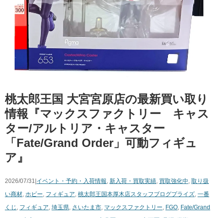
桃太郎王国 大宮宮原店の最新買い取り
情報『マックスファクトリー キャス
ター/アルトリア・キャスター
「Fate/Grand Order」可動フィギュ
ア』
2026/07/31|
イベント・予約・入荷情報
,
新入荷・買取実績
,
買取強化中
,
取り扱
い商材
,
ホビー
,
フィギュア
,
桃太郎王国本厚木店スタッフブログ
プライズ
,
一番
くじ
,
フィギュア
,
埼玉県
,
さいたま市
,
マックスファクトリー
,
FGO
,
Fate/Grand