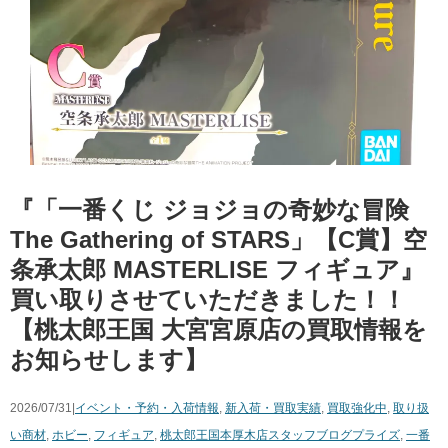
『「一番くじ ジョジョの奇妙な冒険
The Gathering of STARS」【C賞】空
条承太郎 MASTERLISE フィギュア』
買い取りさせていただきました！！
【桃太郎王国 大宮宮原店の買取情報を
お知らせします】
2026/07/31|
イベント・予約・入荷情報
,
新入荷・買取実績
,
買取強化中
,
取り扱
い商材
,
ホビー
,
フィギュア
,
桃太郎王国本厚木店スタッフブログ
プライズ
,
一番