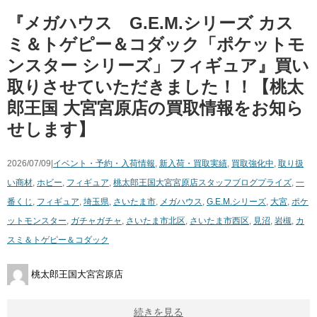
『メガハウス G.E.M.シリーズ カス
ミ＆トゲピー＆コダック「ポケットモ
ンスター シリーズ」フィギュア』買い
取りさせていただきました！！【桃太
郎王国 大宮宮原店の買取情報をお知ら
せします】
2026/07/09|
イベント・予約・入荷情報
,
新入荷・買取実績
,
買取強化中
,
取り扱
い商材
,
ホビー
,
フィギュア
,
桃太郎王国大宮宮原店スタッフブログ
プライズ
,
一
番くじ
,
フィギュア
,
埼玉県
,
さいたま市
,
メガハウス
,
G.E.M.シリーズ
,
大宮
,
ポケ
ットモンスター
,
ガチャガチャ
,
さいたま市北区
,
さいたま市西区
,
見沼
,
岩槻
,
カ
スミ＆トゲピー＆コダック
桃太郎王国大宮宮原店
続きを見る