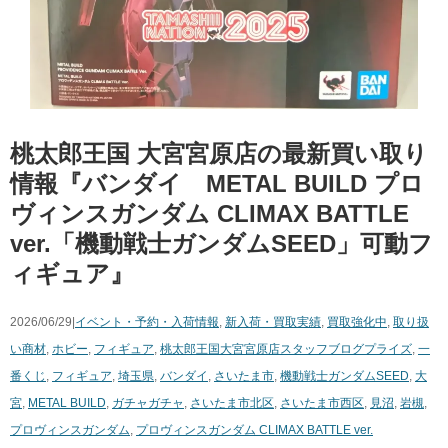
桃太郎王国 大宮宮原店の最新買い取り
情報『バンダイ METAL BUILD プロ
ヴィンスガンダム CLIMAX BATTLE
ver.「機動戦士ガンダムSEED」可動フ
ィギュア』
2026/06/29|
イベント・予約・入荷情報
,
新入荷・買取実績
,
買取強化中
,
取り扱
い商材
,
ホビー
,
フィギュア
,
桃太郎王国大宮宮原店スタッフブログ
プライズ
,
一
番くじ
,
フィギュア
,
埼玉県
,
バンダイ
,
さいたま市
,
機動戦士ガンダムSEED
,
大
宮
,
METAL BUILD
,
ガチャガチャ
,
さいたま市北区
,
さいたま市西区
,
見沼
,
岩槻
,
プロヴィンスガンダム
,
プロヴィンスガンダム CLIMAX BATTLE ver.