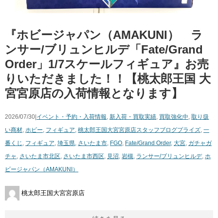
『ホビージャパン（AMAKUNI） ラ
ンサー/ブリュンヒルデ「Fate/Grand
Order」1/7スケールフィギュア』お売
りいただきました！！【桃太郎王国 大
宮宮原店の入荷情報となります】
2026/07/30|
イベント・予約・入荷情報
,
新入荷・買取実績
,
買取強化中
,
取り扱
い商材
,
ホビー
,
フィギュア
,
桃太郎王国大宮宮原店スタッフブログ
プライズ
,
一
番くじ
,
フィギュア
,
埼玉県
,
さいたま市
,
FGO
,
Fate/Grand Order
,
大宮
,
ガチャガ
チャ
,
さいたま市北区
,
さいたま市西区
,
見沼
,
岩槻
,
ランサー/ブリュンヒルデ
,
ホ
ビージャパン（AMAKUNI）
桃太郎王国大宮宮原店