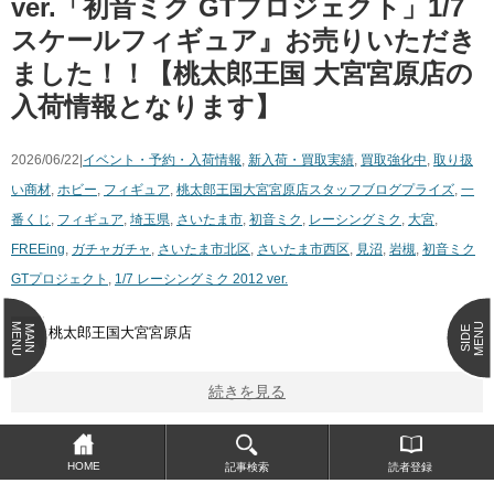
ver.「初音ミク GTプロジェクト」1/7
スケールフィギュア』お売りいただき
ました！！【桃太郎王国 大宮宮原店の
入荷情報となります】
2026/06/22|
イベント・予約・入荷情報
,
新入荷・買取実績
,
買取強化中
,
取り扱
い商材
,
ホビー
,
フィギュア
,
桃太郎王国大宮宮原店スタッフブログ
プライズ
,
一
番くじ
,
フィギュア
,
埼玉県
,
さいたま市
,
初音ミク
,
レーシングミク
,
大宮
,
FREEing
,
ガチャガチャ
,
さいたま市北区
,
さいたま市西区
,
見沼
,
岩槻
,
初音ミク
GTプロジェクト
,
1/7 レーシングミク 2012 ver.
MENU
MENU
MAIN
SIDE
桃太郎王国大宮宮原店
続きを見る
HOME
記事検索
読者登録
Page 1 of 26
1
2
3
4
5
Next ›