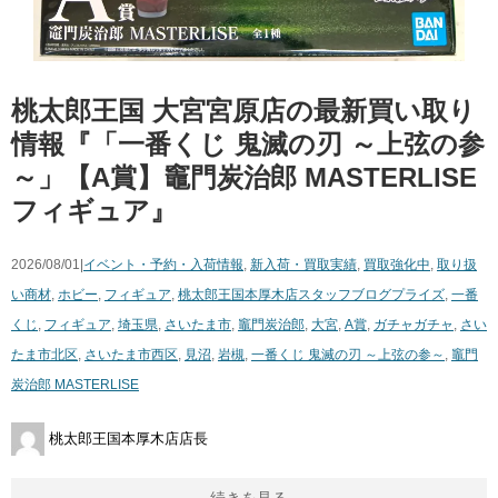
桃太郎王国 大宮宮原店の最新買い取り
情報『「一番くじ 鬼滅の刃 ～上弦の参
～」【A賞】竈門炭治郎 MASTERLISE
フィギュア』
2026/08/01|
イベント・予約・入荷情報
,
新入荷・買取実績
,
買取強化中
,
取り扱
い商材
,
ホビー
,
フィギュア
,
桃太郎王国本厚木店スタッフブログ
プライズ
,
一番
くじ
,
フィギュア
,
埼玉県
,
さいたま市
,
竈門炭治郎
,
大宮
,
A賞
,
ガチャガチャ
,
さい
たま市北区
,
さいたま市西区
,
見沼
,
岩槻
,
一番くじ 鬼滅の刃 ～上弦の参～
,
竈門
炭治郎 MASTERLISE
桃太郎王国本厚木店店長
続きを見る