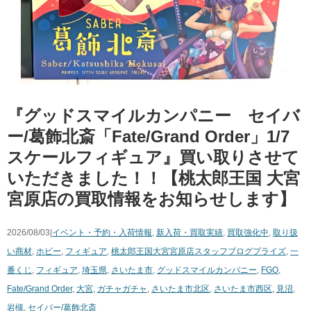
『グッドスマイルカンパニー セイバ
ー/葛飾北斎「Fate/Grand Order」1/7
スケールフィギュア』買い取りさせて
いただきました！！【桃太郎王国 大宮
宮原店の買取情報をお知らせします】
2026/08/03|
イベント・予約・入荷情報
,
新入荷・買取実績
,
買取強化中
,
取り扱
い商材
,
ホビー
,
フィギュア
,
桃太郎王国大宮宮原店スタッフブログ
プライズ
,
一
番くじ
,
フィギュア
,
埼玉県
,
さいたま市
,
グッドスマイルカンパニー
,
FGO
,
Fate/Grand Order
,
大宮
,
ガチャガチャ
,
さいたま市北区
,
さいたま市西区
,
見沼
,
岩槻
,
セイバー/葛飾北斎