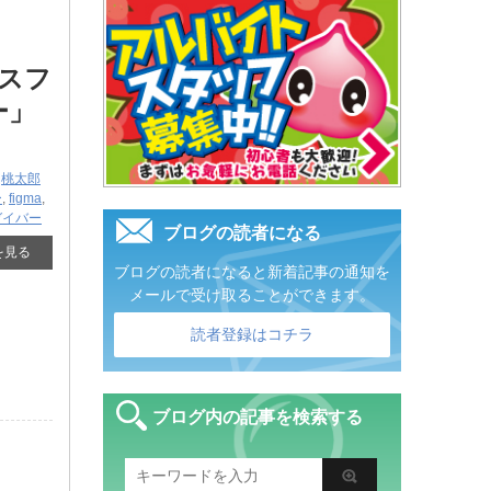
スフ
ー」
,
桃太郎
ー
,
figma
,
ガイバー
ブログの読者になる
を見る
ブログの読者になると新着記事の通知を
メールで受け取ることができます。
読者登録はコチラ
ブログ内の記事を検索する