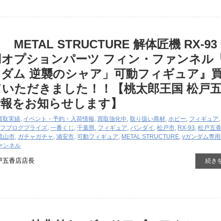
METAL STRUCTURE 解体匠機 RX-93
用オプションパーツ フィン・ファンネル
ダム 逆襲のシャア」可動フィギュア』
いただきました！！【桃太郎王国 松戸
情報をお知らせします】
買取実績
,
イベント・予約・入荷情報
,
買取強化中
,
取り扱い商材
,
ホビー
,
フィギュア
フブログ
プライズ
,
一番くじ
,
千葉県
,
フィギュア
,
バンダイ
,
松戸市
,
RX-93
,
松戸五
流山市
,
ガチャガチャ
,
浦安市
,
可動フィギュア
,
METAL STRUCTURE
,
νガンダム専
ァンネル
戸五香店店長
続き