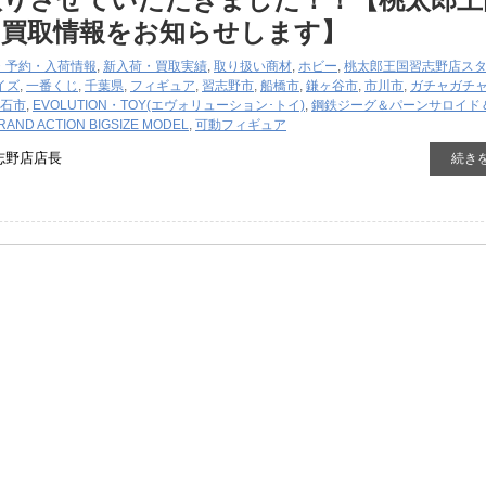
の買取情報をお知らせします】
・予約・入荷情報
,
新入荷・買取実績
,
取り扱い商材
,
ホビー
,
桃太郎王国習志野店ス
イズ
,
一番くじ
,
千葉県
,
フィギュア
,
習志野市
,
船橋市
,
鎌ヶ谷市
,
市川市
,
ガチャガチ
石市
,
EVOLUTION・TOY(エヴォリューション･トイ)
,
鋼鉄ジーグ＆パーンサロイド
RAND ​ACTION ​BIGSIZE ​MODEL
,
可動フィギュア
志野店店長
続き