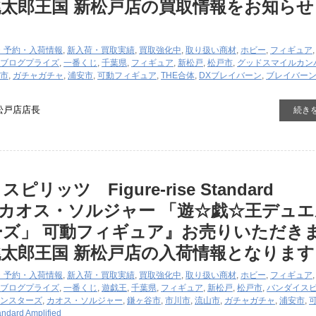
太郎王国 新松戸店の買取情報をお知らせ
・予約・入荷情報
,
新入荷・買取実績
,
買取強化中
,
取り扱い商材
,
ホビー
,
フィギュア
ブログ
プライズ
,
一番くじ
,
千葉県
,
フィギュア
,
新松戸
,
松戸市
,
グッドスマイルカン
市
,
ガチャガチャ
,
浦安市
,
可動フィギュア
,
THE合体
,
DXブレイバーン
,
ブレイバー
松戸店店長
続き
リッツ Figure-rise ​Standard ​
ied ​カオス・ソルジャー ​「遊☆戯☆王デュ
ーズ」 可動フィギュア』お売りいただき
太郎王国 新松戸店の入荷情報となります
・予約・入荷情報
,
新入荷・買取実績
,
買取強化中
,
取り扱い商材
,
ホビー
,
フィギュア
ブログ
プライズ
,
一番くじ
,
遊戯王
,
千葉県
,
フィギュア
,
新松戸
,
松戸市
,
バンダイス
ンスターズ
,
カオス・ソルジャー
,
鎌ヶ谷市
,
市川市
,
流山市
,
ガチャガチャ
,
浦安市
,
andard ​Amplified