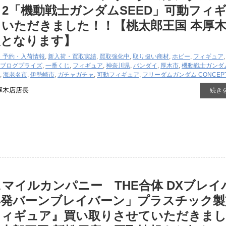
PT 2「機動戦士ガンダムSEED」可動フィ
いただきました！！【桃太郎王国 本厚
報となります】
・予約・入荷情報
,
新入荷・買取実績
,
買取強化中
,
取り扱い商材
,
ホビー
,
フィギュア
ブログ
プライズ
,
一番くじ
,
フィギュア
,
神奈川県
,
バンダイ
,
厚木市
,
機動戦士ガンダム
,
海老名市
,
伊勢崎市
,
ガチャガチャ
,
可動フィギュア
,
フリーダムガンダム CONCEPT
厚木店店長
続き
マイルカンパニー THE合体 DXブレイ
爆発バーンブレイバーン」プラスチック製
フィギュア』買い取りさせていただきま