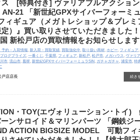
 [特典付き] ​ヴァリアブルアクション ​H
凰呀 ​AN-21 ​「新世紀GPXサイバーフォーミ
動フィギュア（メガトレショップ＆プレミ
限定）』買い取りさせていただきました！
国 新松戸店の買取情報をお知らせします
・予約・入荷情報
,
新入荷・買取実績
,
買取強化中
,
取り扱い商材
,
ホビー
,
フィギュア
ブログ
プライズ
,
一番くじ
,
千葉県
,
フィギュア
,
新松戸
,
松戸市
,
メガハウス
,
ヴァリ
川市
,
流山市
,
凰呀
,
新世紀GPXサイバーフォーミュラSIN
,
ガチャガチャ
,
浦安市
,
特
C
松戸店店長
続き
TION・TOY(エヴォリューション･トイ)
ーンサロイド＆マリンパーツ ​「鋼鉄ジ
ND ​ACTION ​BIGSIZE ​MODEL 可動フ
取りさせていただきました！！【桃太郎王