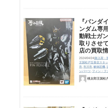
『バンダイ 
ンダム専
動戦士ガン
取りさせて
店の買取
2024/04/24|
新入荷・
王国松戸五香店スタッ
市
,
市川市
,
解体匠機
,
ンパーツ
,
フィン・フ
桃太郎王国松