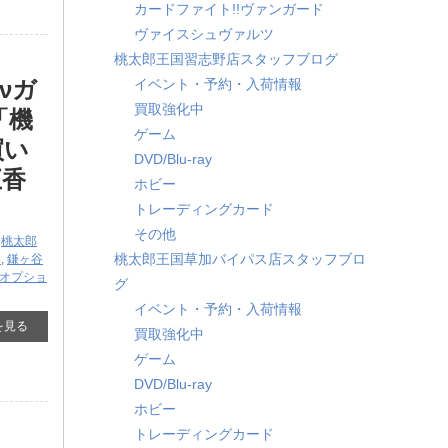
カードファイト!!ヴァンガード
ヴァイスシュヴァルツ
桃太郎王国習志野店スタッフブログ
 νガ
イベント・予約・入荷情報
買取強化中
「機
ゲーム
買い
DVD/Blu-ray
五香
ホビー
トレーディングカード
その他
,
桃太郎
桃太郎王国草加バイパス店スタッフブロ
香
,
鎌ヶ谷
用オプショ
グ
イベント・予約・入荷情報
を見る
買取強化中
ゲーム
DVD/Blu-ray
ホビー
トレーディングカード