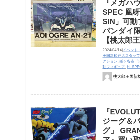
『メガハウス
SPEC ​
SIN」可
バンダイ
【桃太郎王
2024/04/14|
イベント
王国新松戸店スタッフ
クション
,
鎌ヶ谷市
,
市
動フィギュア
,
Hi-SPE
桃太郎王国新
『EVOLU
ジーグ＆パ
グ」 ​GRA
ア』買い