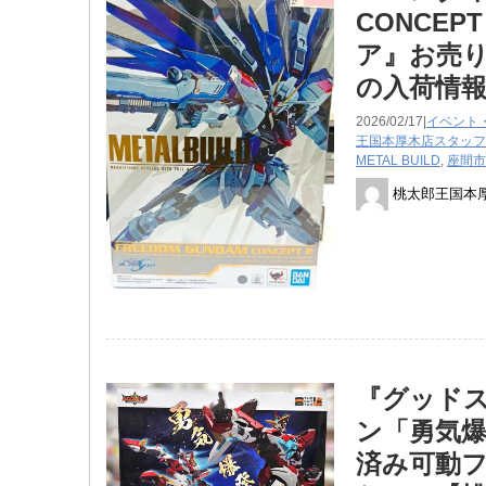
CONCE
ア』お売り
の入荷情
2026/02/17|
イベント
王国本厚木店スタッフ
METAL BUILD
,
座間市
桃太郎王国本
『グッドス
ン「勇気
済み可動