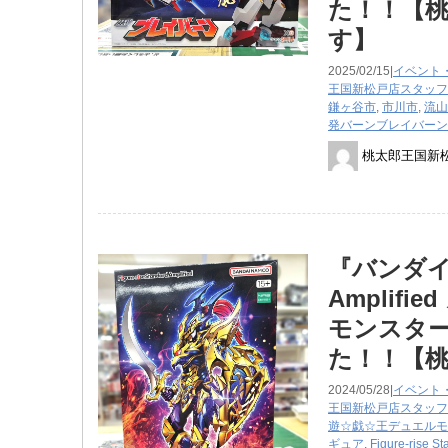
た！！【桃
す】
2025/02/15|
イベント
王国新松戸店スタッフ
鎌ヶ谷市
,
市川市
,
流山
発バーンブレイバーン
桃太郎王国新
『バンダイスピ
Amplif
モンスタ
た！！【桃
2024/05/28|
イベント
王国新松戸店スタッフ
遊☆戯☆王デュエルモ
ギュア
,
Figure-rise ​St