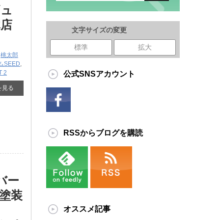
ギュ
木店
文字サイズの変更
標準
拡大
,
桃太郎
SEED
,
 2
公式SNSアカウント
を見る
RSSからブログを購読
バー
塗装
し
オススメ記事