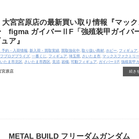
 大宮宮原店の最新買い取り情報『マック
 figma ガイバーⅡF「強殖装甲ガイバ
ギュア』
・予約・入荷情報
,
新入荷・買取実績
,
買取強化中
,
取り扱い商材
,
ホビー
,
フィギュア
フブログ
プライズ
,
一番くじ
,
フィギュア
,
埼玉県
,
さいたま市
,
マックスファクトリ
いたま市北区
,
さいたま市西区
,
見沼
,
岩槻
,
可動フィギュア
,
ガイバーⅡF
,
強殖装甲
宮宮原店
続き
METAL BUILD フリーダムガンダム