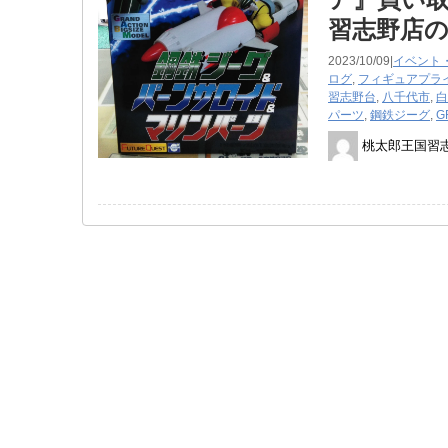
習志野店
2023/10/09|
イベント
ログ
,
フィギュア
プラ
習志野台
,
八千代市
,
白
パーツ
,
鋼鉄ジーグ
,
G
桃太郎王国習