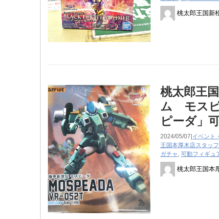
桃太郎王国新
桃太郎王国
ム モスピ
ピーダ」
2024/05/07|
イベント
王国本厚木店スタッフ
ガチャ
,
可動フィギュ
桃太郎王国本