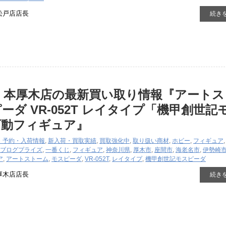
松戸店店長
続き
 本厚木店の最新買い取り情報『アートス
ーダ VR-052T レイタイプ「機甲創世記
可動フィギュア』
・予約・入荷情報
,
新入荷・買取実績
,
買取強化中
,
取り扱い商材
,
ホビー
,
フィギュア
ブログ
プライズ
,
一番くじ
,
フィギュア
,
神奈川県
,
厚木市
,
座間市
,
海老名市
,
伊勢崎
ア
,
アートストーム
,
モスピーダ
,
VR-052T
,
レイタイプ
,
機甲創世記モスピーダ
厚木店店長
続き