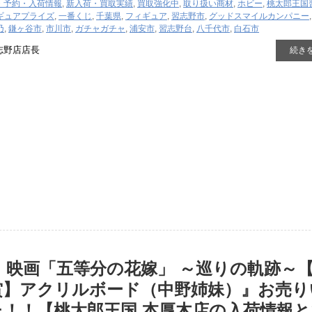
・予約・入荷情報
,
新入荷・買取実績
,
買取強化中
,
取り扱い商材
,
ホビー
,
桃太郎王国
ギュア
プライズ
,
一番くじ
,
千葉県
,
フィギュア
,
習志野市
,
グッドスマイルカンパニー
乃
,
鎌ヶ谷市
,
市川市
,
ガチャガチャ
,
浦安市
,
習志野台
,
八千代市
,
白石市
志野店店長
続き
 映画「五等分の花嫁」 ～巡りの軌跡～
賞】アクリルボード（中野姉妹）』お売り
！！【桃太郎王国 本厚木店の入荷情報と