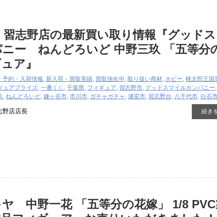
 習志野店の最新買い取り情報『グッドス
ニー ねんどろいど ​中野三玖 ​「五等分
ギュア』
・予約・入荷情報
,
新入荷・買取実績
,
買取強化中
,
取り扱い商材
,
ホビー
,
桃太郎王国
ギュア
プライズ
,
一番くじ
,
千葉県
,
フィギュア
,
習志野市
,
グッドスマイルカンパニー
玖
,
ねんどろいど
,
鎌ヶ谷市
,
市川市
,
ガチャガチャ
,
浦安市
,
習志野台
,
八千代市
,
白石
志野店店長
続き
 中野一花 ​「五等分の花嫁」 ​1/8 ​PV