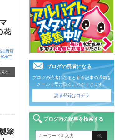
マ
の花
習志野店
,
船橋市
,
市
ブログの読者になる
を見る
ブログの読者になると新着記事の通知を
メールで受け取ることができます。
読者登録はコチラ
ブログ内の記事を検索する
C製塗