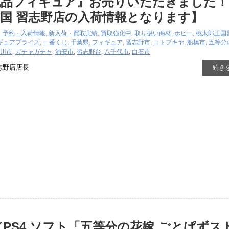
成品フィギュア』お売りいただきました！
国 習志野店の入荷情報となります】
・予約・入荷情報
,
新入荷・買取実績
,
買取強化中
,
取り扱い商材
,
ホビー
,
桃太郎王国
ギュア
プライズ
,
一番くじ
,
千葉県
,
フィギュア
,
習志野市
,
コトブキヤ
,
船橋市
,
五等分
川市
,
ガチャガチャ
,
浦安市
,
習志野台
,
八千代市
,
白石市
志野店店長
続き
ch／PS4 ソフト「五等分の花嫁 ごとぱずス