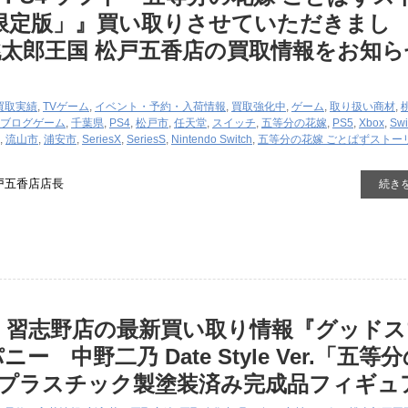
d 限定版」』買い取りさせていただきまし
太郎王国 松戸五香店の買取情報をお知ら
買取実績
,
TVゲーム
,
イベント・予約・入荷情報
,
買取強化中
,
ゲーム
,
取り扱い商材
,
ブログ
ゲーム
,
千葉県
,
PS4
,
松戸市
,
任天堂
,
スイッチ
,
五等分の花嫁
,
PS5
,
Xbox
,
Swi
,
流山市
,
浦安市
,
SeriesX
,
SeriesS
,
Nintendo Switch
,
五等分の花嫁 ごとぱずストーリ
戸五香店店長
続き
 習志野店の最新買い取り情報『グッドス
 中野二乃 ​Date ​Style ​Ver.​「五等
1/6 ​プラスチック製塗装済み完成品フィギュ