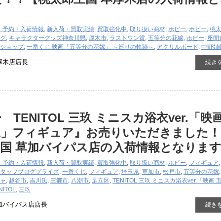
・予約・入荷情報
,
新入荷・買取実績
,
買取強化中
,
取り扱い商材
,
ホビー
,
ホビー
,
桃
グ
,
キャラクターグッズ
神奈川県
,
厚木市
,
ラストワン賞
,
五等分の花嫁
,
ホビー
,
座間
ショップ
,
一番くじ 映画「五等分の花嫁」 ～巡りの軌跡～
,
アクリルボード
,
中野姉
厚木店店長
続き
TENITOL 三玖 ミニスカ浴衣ver.「映画
嫁」フィギュア』お売りいただきました！
国 草加バイパス店の入荷情報となりま
・予約・入荷情報
,
新入荷・買取実績
,
買取強化中
,
取り扱い商材
,
ホビー
,
フィギュア
タッフブログ
プライズ
,
一番くじ
,
フィギュア
,
埼玉県
,
草加市
,
松戸市
,
五等分の花嫁
ャ
,
越谷市
,
吉川氏
,
三郷市
,
八潮市
,
足立区
,
TENITOL 三玖 ミニスカ浴衣ver.「映画
NITOL
,
三玖
加バイパス店店長
続き