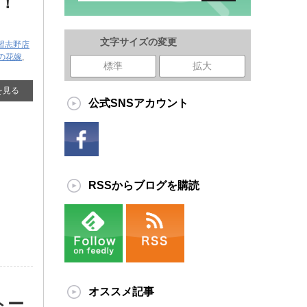
！
文字サイズの変更
習志野店
の花嫁
,
標準
拡大
を見る
公式SNSアカウント
RSSからブログを購読
オススメ記事
トー