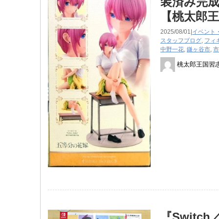
装済み完
【桃太郎王
2025/08/01|
イベント
スタッフブログ
,
フィ
中野一花
,
鎌ヶ谷市
,
市
桃太郎王国習
『Swit