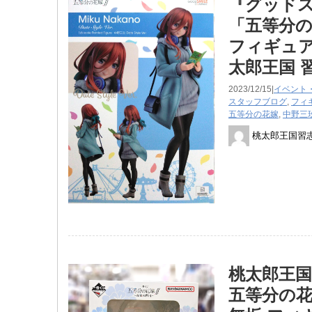
『グッドスマイ
​「五等分の
フィギュ
太郎王国 
2023/12/15|
イベント
スタッフブログ
,
フィ
五等分の花嫁
,
中野三
桃太郎王国習
桃太郎王国
五等分の花