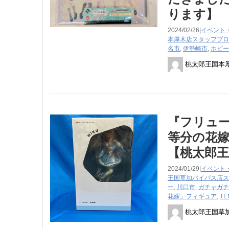
ります】
2024/02/26|
イベント
本厚木店スタッフブロ
名市
,
伊勢崎市
,
ホビー
桃太郎王国本
『フリュー 
等分の花
【桃太郎王
2024/01/29|
イベント
王国草加バイパス店ス
ー
,
川口市
,
ガチャガチ
花嫁」フィギュア
,
TE
桃太郎王国草