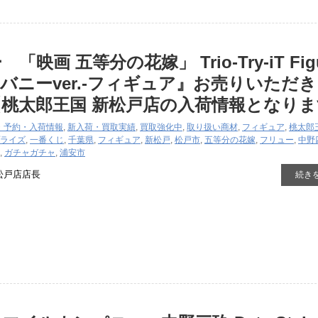
映画 ​五等分の花嫁」 ​Trio-Try-iT ​Figu
バニーver.-フィギュア』お売りいただ
桃太郎王国 新松戸店の入荷情報となりま
・予約・入荷情報
,
新入荷・買取実績
,
買取強化中
,
取り扱い商材
,
フィギュア
,
桃太郎
ライズ
,
一番くじ
,
千葉県
,
フィギュア
,
新松戸
,
松戸市
,
五等分の花嫁
,
フリュー
,
中野
,
ガチャガチャ
,
浦安市
松戸店店長
続き