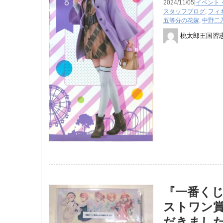
2024/11/05|
イベント
スタッフブログ
,
フィ
五等分の花嫁
,
中野二
桃太郎王国習
『一番くじ
ストワン
だきました