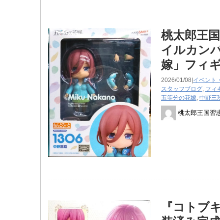
桃太郎王国
イルカンパ
嫁」フィ
2026/01/08|
イベント
スタッフブログ
,
フィ
五等分の花嫁
,
中野三
桃太郎王国習
『コトブキヤ