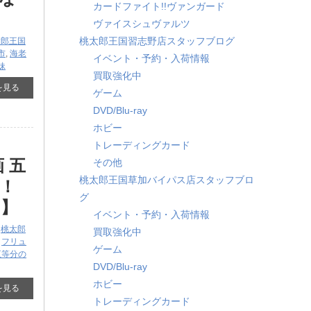
カードファイト!!ヴァンガード
ヴァイスシュヴァルツ
桃太郎王国習志野店スタッフブログ
太郎王国
市
,
海老
イベント・予約・入荷情報
妹
買取強化中
を見る
ゲーム
DVD/Blu-ray
ホビー
トレーディングカード
 五
その他
桃太郎王国草加バイパス店スタッフブロ
！
グ
す】
イベント・予約・入荷情報
,
桃太郎
買取強化中
,
フリュ
ゲーム
 五等分の
DVD/Blu-ray
ホビー
を見る
トレーディングカード