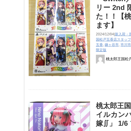
リー 2n
た！！【桃
ます】
2024/12/04|
新入荷・
国松戸五香店スタッフ
五香
,
鎌ヶ谷市
,
市川市
限定版
桃太郎王国松
桃太郎王国
イルカンパニー
嫁∬」 ​