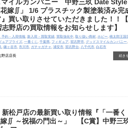
ルカンパニー 中野三玖 ​Date ​Style ​V
花嫁∬」 ​1/6 ​プラスチック製塗装済み完
ア』買い取りさせていただきました！！
習志野店の買取情報をお知らせします】
・予約・入荷情報
,
新入荷・買取実績
,
買取強化中
,
取り扱い商材
,
ホビー
,
桃太郎王国
ギュア
プライズ
,
一番くじ
,
千葉県
,
フィギュア
,
習志野市
,
グッドスマイルカンパニー
玖
,
鎌ヶ谷市
,
市川市
,
ガチャガチャ
,
浦安市
,
習志野台
,
八千代市
,
白石市
志野店店長
続き
 新松戸店の最新買い取り情報『「一番くじ
嫁∬ ​～祝福の門出～」 【​C賞】中野三玖