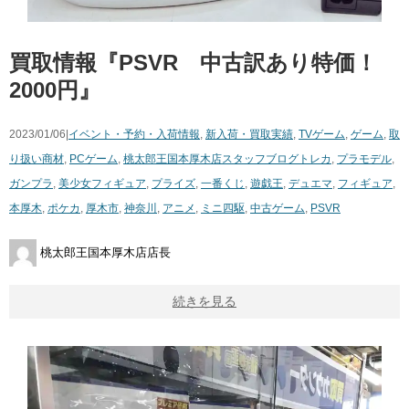
買取情報『PSVR 中古訳あり特価！
2000円』
2023/01/06|
イベント・予約・入荷情報
,
新入荷・買取実績
,
TVゲーム
,
ゲーム
,
取
り扱い商材
,
PCゲーム
,
桃太郎王国本厚木店スタッフブログ
トレカ
,
プラモデル
,
ガンプラ
,
美少女フィギュア
,
プライズ
,
一番くじ
,
遊戯王
,
デュエマ
,
フィギュア
,
本厚木
,
ポケカ
,
厚木市
,
神奈川
,
アニメ
,
ミニ四駆
,
中古ゲーム
,
PSVR
桃太郎王国本厚木店店長
続きを見る