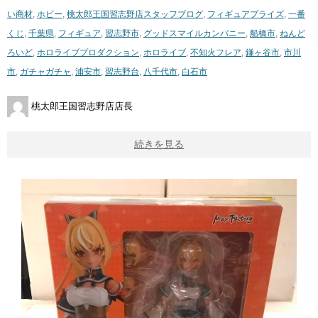
い商材
,
ホビー
,
桃太郎王国習志野店スタッフブログ
,
フィギュア
プライズ
,
一番
くじ
,
千葉県
,
フィギュア
,
習志野市
,
グッドスマイルカンパニー
,
船橋市
,
ねんど
ろいど
,
ホロライブプロダクション
,
ホロライブ
,
不知火フレア
,
鎌ヶ谷市
,
市川
市
,
ガチャガチャ
,
浦安市
,
習志野台
,
八千代市
,
白石市
桃太郎王国習志野店店長
続きを見る