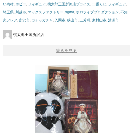
い商材
,
ホビー
,
フィギュア
,
桃太郎王国所沢店
プライズ
,
一番くじ
,
フィギュア
,
埼玉県
,
川越市
,
マックスファクトリー
,
figma
,
ホロライブプロダクション
,
不知
火フレア
,
所沢市
,
ガチャガチャ
,
入間市
,
狭山市
,
三芳町
,
東村山市
,
清瀬市
桃太郎王国所沢店
続きを見る