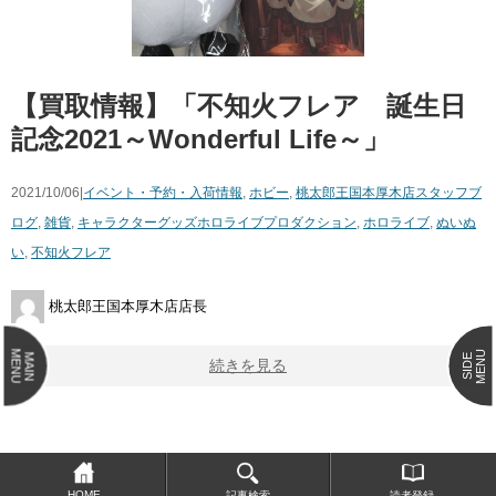
【買取情報】「不知火フレア 誕生日
記念2021～Wonderful Life～」
2021/10/06|
イベント・予約・入荷情報
,
ホビー
,
桃太郎王国本厚木店スタッフブ
ログ
,
雑貨
,
キャラクターグッズ
ホロライブプロダクション
,
ホロライブ
,
ぬいぬ
い
,
不知火フレア
桃太郎王国本厚木店店長
MENU
MENU
MAIN
SIDE
続きを見る
HOME
記事検索
読者登録