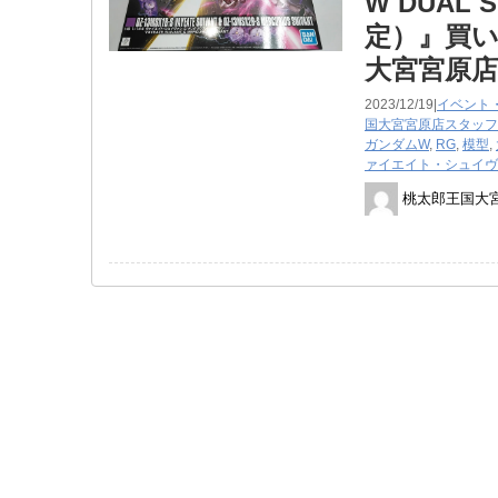
W ​DUAL
定）』買
大宮宮原
2023/12/19|
イベント
国大宮宮原店スタッフ
ガンダムW
,
RG
,
模型
,
ァイエイト・シュイヴ
桃太郎王国大