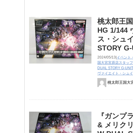
桃太郎王
HG 1/1
ス・シュイ
STORY G
2024/05/13|
イベント
国大宮宮原店スタッフ
DUAL STORY G-UNIT
ヴァイエイト・シュイ
桃太郎王国大
『ガンプラ
& メリク