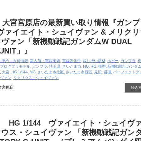
国 大宮宮原店の最新買い取り情報『ガン
44 ヴァイエイト・シュイヴァン & メリク
ヴァン「新機動戦記ガンダムW DUAL
-UNIT」』
・予約・入荷情報
,
新入荷・買取実績
,
買取強化中
,
取り扱い商材
,
ホビー
,
ガンプラ
,
ブログ
プラモデル
,
ガンプラ
,
埼玉県
,
さいたま市
,
HG
,
RG
,
模型
,
新機動戦記ガンダ
,
大宮
,
HG 1/144
,
MG
,
さいたま市北区
,
さいたま市西区
,
見沼
,
岩槻
,
パーフェクトグ
ヴァン
,
リクリウス・シュイヴァン
宮宮原店
続き
 HG ​1/144 ヴァイエイト・シュイヴ
リウス・シュイヴァン ​「新機動戦記ガン