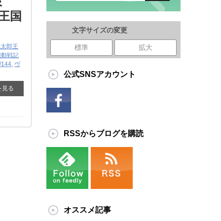
限
王国
文字サイズの変更
桃太郎王
標準
拡大
機動戦記
/144
,
ヴ
公式SNSアカウント
を見る
RSSからブログを購読
オススメ記事