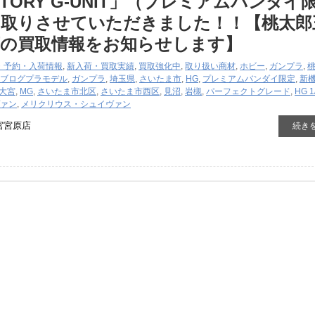
 ​STORY ​G-UNIT」（​プレミアムバンダイ
い取りさせていただきました！！【桃太郎
店の買取情報をお知らせします】
・予約・入荷情報
,
新入荷・買取実績
,
買取強化中
,
取り扱い商材
,
ホビー
,
ガンプラ
,
ブログ
プラモデル
,
ガンプラ
,
埼玉県
,
さいたま市
,
HG
,
​プレミアムバンダイ限定
,
新
大宮
,
MG
,
さいたま市北区
,
さいたま市西区
,
見沼
,
岩槻
,
パーフェクトグレード
,
HG ​1
ァン
,
メリクリウス・シュイヴァン
宮宮原店
続き