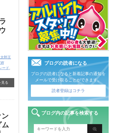
プラ
リウ
桃太郎王
ムW
ブログの読者になる
レード
,
ブログの読者になると新着記事の通知を
メールで受け取ることができます。
を見る
読者登録はコチラ
ブログ内の記事を検索する
ァン
ダム