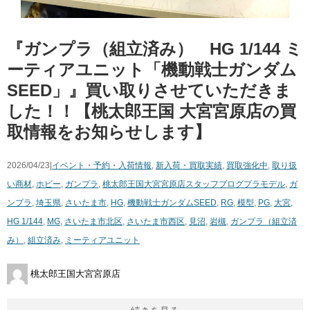
『ガンプラ（組立済み） HG 1/144 ミ
ーティアユニット「機動戦士ガンダム
SEED」』買い取りさせていただきま
した！！【桃太郎王国 大宮宮原店の買
取情報をお知らせします】
2026/04/23|
イベント・予約・入荷情報
,
新入荷・買取実績
,
買取強化中
,
取り扱
い商材
,
ホビー
,
ガンプラ
,
桃太郎王国大宮宮原店スタッフブログ
プラモデル
,
ガ
ンプラ
,
埼玉県
,
さいたま市
,
HG
,
機動戦士ガンダムSEED
,
RG
,
模型
,
PG
,
大宮
,
HG 1/144
,
MG
,
さいたま市北区
,
さいたま市西区
,
見沼
,
岩槻
,
ガンプラ（組立済
み）
,
組立済み
,
ミーティアユニット
桃太郎王国大宮宮原店