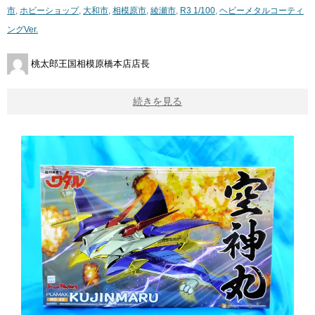
市
,
ホビーショップ
,
大和市
,
相模原市
,
綾瀬市
,
R3 1/100
,
ヘビーメタルコーティ
ングVer.
桃太郎王国相模原橋本店店長
続きを見る