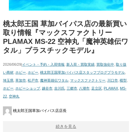
桃太郎王国 草加バイパス店の最新買い
取り情報『マックスファクトリー
PLAMAX MS-22 空神丸「魔神英雄伝ワ
タル」プラスチックモデル』
2026/06/29|
イベント・予約・入荷情報
,
新入荷・買取実績
,
買取強化中
,
取り扱
い商材
,
ホビー
,
ホビー
,
桃太郎王国草加バイパス店スタッフブログ
プラモデル
,
埼玉県
,
草加市
,
松戸市
,
魔神英雄伝ワタル
,
マックスファクトリー
,
川口市
,
模型
,
ホビー
,
ホビーショップ
,
越谷市
,
吉川氏
,
三郷市
,
八潮市
,
足立区
,
PLAMAX
,
MS-
22
,
空神丸
桃太郎王国草加バイパス店店長
続きを見る