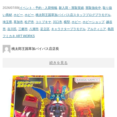
2026/07/09|
イベント・予約・入荷情報
,
新入荷・買取実績
,
買取強化中
,
取り扱
い商材
,
ホビー
,
ホビー
,
桃太郎王国草加バイパス店スタッフブログ
プラモデル
,
埼玉県
,
草加市
,
松戸市
,
コトブキヤ
,
川口市
,
模型
,
ホビー
,
ホビーショップ
,
越谷
市
,
吉川氏
,
三郷市
,
八潮市
,
足立区
,
キャラクタープラモデル
,
アルティニア
,
島田
フミカネ ART WORKS
桃太郎王国草加バイパス店店長
続きを見る