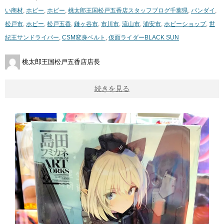
い商材
,
ホビー
,
ホビー
,
桃太郎王国松戸五香店スタッフブログ
千葉県
,
バンダイ
,
松戸市
,
ホビー
,
松戸五香
,
鎌ヶ谷市
,
市川市
,
流山市
,
浦安市
,
ホビーショップ
,
世
紀王サンドライバー
,
CSM変身ベルト
,
仮面ライダーBLACK ​SUN
桃太郎王国松戸五香店店長
続きを見る