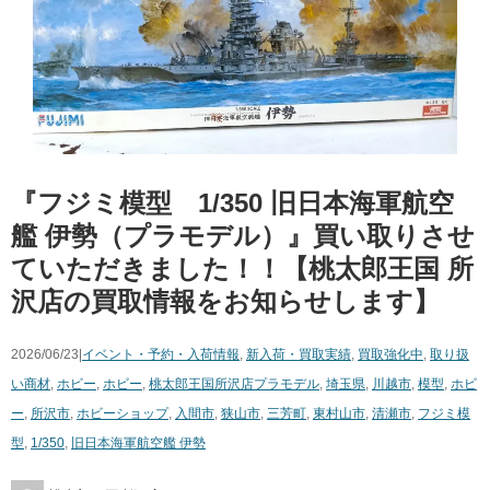
『フジミ模型 1/350 旧日本海軍航空
艦 伊勢（プラモデル）』買い取りさせ
ていただきました！！【桃太郎王国 所
沢店の買取情報をお知らせします】
2026/06/23|
イベント・予約・入荷情報
,
新入荷・買取実績
,
買取強化中
,
取り扱
い商材
,
ホビー
,
ホビー
,
桃太郎王国所沢店
プラモデル
,
埼玉県
,
川越市
,
模型
,
ホビ
ー
,
所沢市
,
ホビーショップ
,
入間市
,
狭山市
,
三芳町
,
東村山市
,
清瀬市
,
フジミ模
型
,
1/350
,
旧日本海軍航空艦 伊勢