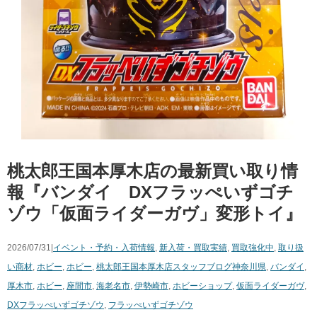
桃太郎王国本厚木店の最新買い取り情
報『バンダイ DXフラッぺいずゴチ
ゾウ「仮面ライダーガヴ」変形トイ』
2026/07/31|
イベント・予約・入荷情報
,
新入荷・買取実績
,
買取強化中
,
取り扱
い商材
,
ホビー
,
ホビー
,
桃太郎王国本厚木店スタッフブログ
神奈川県
,
バンダイ
,
厚木市
,
ホビー
,
座間市
,
海老名市
,
伊勢崎市
,
ホビーショップ
,
仮面ライダーガヴ
,
DXフラッぺいずゴチゾウ
,
フラッぺいずゴチゾウ