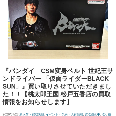
『バンダイ ​CSM変身ベルト ​世紀王サ
ンドライバー ​「仮面ライダーBLACK ​
SUN」』買い取りさせていただきまし
た！！【桃太郎王国 松戸五香店の買取
情報をお知らせします】
2026/07/23|
新入荷・買取実績
,
イベント・予約・入荷情報
,
買取強化中
,
取り扱