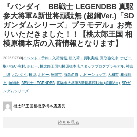
『バンダイ BB戦士 LEGENDBB 真駆
参大将軍&新世将頑駄無 (超鋼Ver.)「SD
ガンダムシリーズ」プラモデル』お売
りいただきました！！【桃太郎王国 相
模原橋本店の入荷情報となります】
2026/07/30|
イベント・予約・入荷情報
,
新入荷・買取実績
,
買取強化中
,
ホビー
,
取り扱い商材
,
ホビー
,
桃太郎王国相模原橋本店スタッフブログ
プラモデル
,
神奈
川県
,
バンダイ
,
模型
,
ホビー
,
座間市
,
海老名市
,
ホビーショップ
,
大和市
,
相模原
市
,
綾瀬市
,
BB戦士 LEGENDBB
,
真駆参大将軍&新世将頑駄無 (超鋼Ver.)
,
SDガ
ンダムシリーズ
桃太郎王国相模原橋本店店長
続きを見る