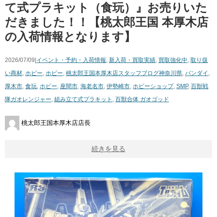
て式プラキット（食玩）』お売りいた
だきました！！【桃太郎王国 本厚木店
の入荷情報となります】
2026/07/09|
イベント・予約・入荷情報
,
新入荷・買取実績
,
買取強化中
,
取り扱
い商材
,
ホビー
,
ホビー
,
桃太郎王国本厚木店スタッフブログ
神奈川県
,
バンダイ
,
厚木市
,
食玩
,
ホビー
,
座間市
,
海老名市
,
伊勢崎市
,
ホビーショップ
,
SMP
,
百獣戦
隊ガオレンジャー
,
組み立て式プラキット
,
百獣合体 ガオゴッド
桃太郎王国本厚木店店長
続きを見る