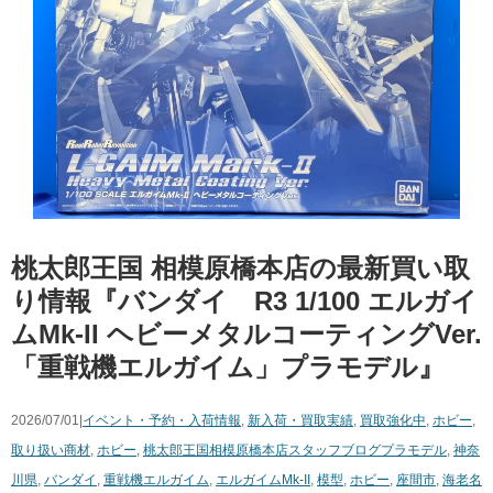
桃太郎王国 相模原橋本店の最新買い取
り情報『バンダイ R3 1/100 エルガイ
ムMk-II ヘビーメタルコーティングVer.
「重戦機エルガイム」プラモデル』
2026/07/01|
イベント・予約・入荷情報
,
新入荷・買取実績
,
買取強化中
,
ホビー
,
取り扱い商材
,
ホビー
,
桃太郎王国相模原橋本店スタッフブログ
プラモデル
,
神奈
川県
,
バンダイ
,
重戦機エルガイム
,
エルガイムMk-II
,
模型
,
ホビー
,
座間市
,
海老名