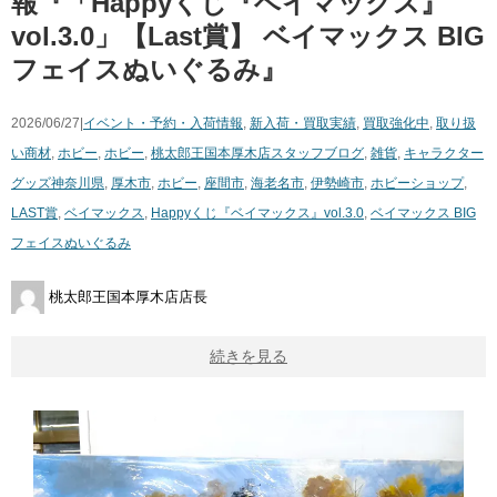
報『「Happyくじ『ベイマックス』
vol.3.0」【Last賞】 ベイマックス BIG
フェイスぬいぐるみ』
2026/06/27|
イベント・予約・入荷情報
,
新入荷・買取実績
,
買取強化中
,
取り扱
い商材
,
ホビー
,
ホビー
,
桃太郎王国本厚木店スタッフブログ
,
雑貨
,
キャラクター
グッズ
神奈川県
,
厚木市
,
ホビー
,
座間市
,
海老名市
,
伊勢崎市
,
ホビーショップ
,
LAST賞
,
ベイマックス
,
Happyくじ『ベイマックス』vol.3.0
,
ベイマックス BIG
フェイスぬいぐるみ
桃太郎王国本厚木店店長
続きを見る