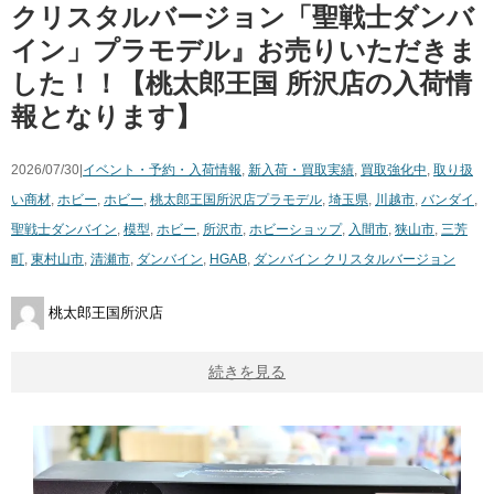
クリスタルバージョン「聖戦士ダンバ
イン」プラモデル』お売りいただきま
した！！【桃太郎王国 所沢店の入荷情
報となります】
2026/07/30|
イベント・予約・入荷情報
,
新入荷・買取実績
,
買取強化中
,
取り扱
い商材
,
ホビー
,
ホビー
,
桃太郎王国所沢店
プラモデル
,
埼玉県
,
川越市
,
バンダイ
,
聖戦士ダンバイン
,
模型
,
ホビー
,
所沢市
,
ホビーショップ
,
入間市
,
狭山市
,
三芳
町
,
東村山市
,
清瀬市
,
ダンバイン
,
HGAB
,
ダンバイン クリスタルバージョン
桃太郎王国所沢店
続きを見る