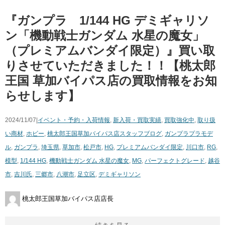
『ガンプラ 1/144 ​HG ​デミギャリソ
ン「機動戦士ガンダム ​水星の魔女」
（プレミアムバンダイ限定）』買い取
りさせていただきました！！【桃太郎
王国 草加バイパス店の買取情報をお知
らせします】
2024/11/07|
イベント・予約・入荷情報
,
新入荷・買取実績
,
買取強化中
,
取り扱
い商材
,
ホビー
,
桃太郎王国草加バイパス店スタッフブログ
,
ガンプラ
プラモデ
ル
,
ガンプラ
,
埼玉県
,
草加市
,
松戸市
,
HG
,
プレミアムバンダイ限定
,
川口市
,
RG
,
模型
,
1/144 ​HG
,
機動戦士ガンダム ​水星の魔女
,
MG
,
パーフェクトグレード
,
越谷
市
,
吉川氏
,
三郷市
,
八潮市
,
足立区
,
デミギャリソン
桃太郎王国草加バイパス店店長