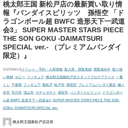
桃太郎王国 新松戸店の最新買い取り情
報『​バンダイスピリッツ 孫悟空 ​「ド
ラゴンボール超 ​BWFC ​造形天下一武道
会3」 ​SUPER ​MASTER ​STARS ​PIECE
​THE ​SON ​GOKU ​-DAIMATSURI ​
SPECIAL ​ver.- ​（プレミアムバンダイ
限定）』
2025/09/13|
イベント・予約・入荷情報
,
新入荷・買取実績
,
買取強化中
,
取り扱
い商材
,
ホビー
,
フィギュア
,
桃太郎王国新松戸店スタッフブログ
プライズ
,
一番
くじ
,
千葉県
,
フィギュア
,
新松戸
,
松戸市
,
孫悟空
,
プレミアムバンダイ限定
,
鎌ヶ
谷市
,
市川市
,
流山市
,
ガチャガチャ
,
浦安市
,
​バンダイスピリッツ
,
ドラゴンボー
ル超 ​BWFC ​造形天下一武道会3
,
SUPER ​MASTER ​STARS ​PIECE ​THE ​SON ​
GOKU ​-DAIMATSURI ​SPECIAL ​ver.-
桃太郎王国新松戸店店長