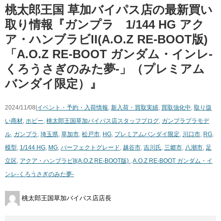
桃太郎王国 草加バイパス店の最新買い
取り情報『ガンプラ 1/144 ​HG ​アク
ア・ハンブラビII(A.O.Z ​RE-BOOT版) ​
「A.O.Z ​RE-BOOT ​ガンダム・インレ-
くろうさぎのみた夢-」（プレミアム
バンダイ限定）』
2024/11/08|
イベント・予約・入荷情報
,
新入荷・買取実績
,
買取強化中
,
取り扱
い商材
,
ホビー
,
桃太郎王国草加バイパス店スタッフブログ
,
ガンプラ
プラモデ
ル
,
ガンプラ
,
埼玉県
,
草加市
,
松戸市
,
HG
,
プレミアムバンダイ限定
,
川口市
,
RG
,
模型
,
1/144 ​HG
,
MG
,
パーフェクトグレード
,
越谷市
,
吉川氏
,
三郷市
,
八潮市
,
足
立区
,
アクア・ハンブラビII(A.O.Z ​RE-BOOT版) ​
,
A.O.Z ​RE-BOOT ​ガンダム・イ
ンレ-くろうさぎのみた夢-
桃太郎王国草加バイパス店店長