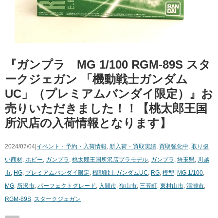
『ガンプラ MG 1/100 ​RGM-89S ​スタ
ークジェガン ​「機動戦士ガンダム
UC」​（プレミアムバンダイ限定）』お
売りいただきました！！【桃太郎王国
所沢店の入荷情報となります】
2024/07/04|
イベント・予約・入荷情報
,
新入荷・買取実績
,
買取強化中
,
取り扱
い商材
,
ホビー
,
ガンプラ
,
桃太郎王国所沢店
プラモデル
,
ガンプラ
,
埼玉県
,
川越
市
,
HG
,
プレミアムバンダイ限定
,
機動戦士ガンダムUC
,
RG
,
模型
,
MG 1/100
,
MG
,
所沢市
,
パーフェクトグレード
,
入間市
,
狭山市
,
三芳町
,
東村山市
,
清瀬市
,
RGM-89S
,
スタークジェガン