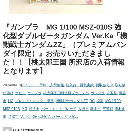
『ガンプラ MG 1/100 MSZ-010S ​強
化型ダブルゼータガンダム ​Ver.Ka「機
動戦士ガンダムZZ」（プレミアムバン
ダイ限定）』お売りいただきまし
た！！【桃太郎王国 所沢店の入荷情報
となります】
2024/06/13|
イベント・予約・入荷情報
,
新入荷・買取実績
,
買取強化中
,
取り扱
い商材
,
ホビー
,
ガンプラ
,
桃太郎王国所沢店
プラモデル
,
ガンプラ
,
埼玉県
,
川越
市
,
HG
,
プレミアムバンダイ限定
,
機動戦士ガンダムZZ
,
RG
,
模型
,
MG 1/100
,
MSZ-010S
,
MG
,
所沢市
,
パーフェクトグレード
,
入間市
,
狭山市
,
三芳町
,
東村山
市
,
清瀬市
,
Ver.Ka
,
強化型ダブルゼータガンダム
桃太郎王国所沢店