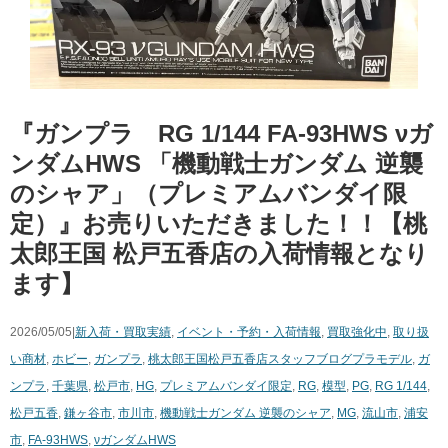
『ガンプラ RG 1/144 FA-93HWS νガ
ンダムHWS 「機動戦士ガンダム 逆襲
のシャア」（プレミアムバンダイ限
定）』お売りいただきました！！【桃
太郎王国 松戸五香店の入荷情報となり
ます】
2026/05/05|
新入荷・買取実績
,
イベント・予約・入荷情報
,
買取強化中
,
取り扱
い商材
,
ホビー
,
ガンプラ
,
桃太郎王国松戸五香店スタッフブログ
プラモデル
,
ガ
ンプラ
,
千葉県
,
松戸市
,
HG
,
プレミアムバンダイ限定
,
RG
,
模型
,
PG
,
RG 1/144
,
松戸五香
,
鎌ヶ谷市
,
市川市
,
機動戦士ガンダム 逆襲のシャア
,
MG
,
流山市
,
浦安
市
,
FA-93HWS
,
νガンダムHWS