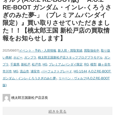
RE-BOOT ​ガンダム・インレ-くろうさ
ぎのみた夢-」（​プレミアムバンダイ
限定）』買い取りさせていただきまし
た！！【桃太郎王国 新松戸店の買取情
報をお知らせします】
2025/08/07|
イベント・予約・入荷情報
,
新入荷・買取実績
,
買取強化中
,
取り扱
い商材
,
ホビー
,
ガンプラ
,
桃太郎王国新松戸店スタッフブログ
プラモデル
,
ガン
プラ
,
千葉県
,
新松戸
,
松戸市
,
HG
,
プレミアムバンダイ限定
,
RG
,
模型
,
鎌ヶ谷市
,
市川市
,
MG
,
流山市
,
浦安市
,
パーフェクトグレード
,
HG ​1/144
,
A.O.Z ​RE-BOOT ​
ガンダム・インレ-くろうさぎのみた夢-
,
リーベン・ヴォルフ(A.O.Z ​RE-BOOT
版)
桃太郎王国新松戸店店長
続きを見る