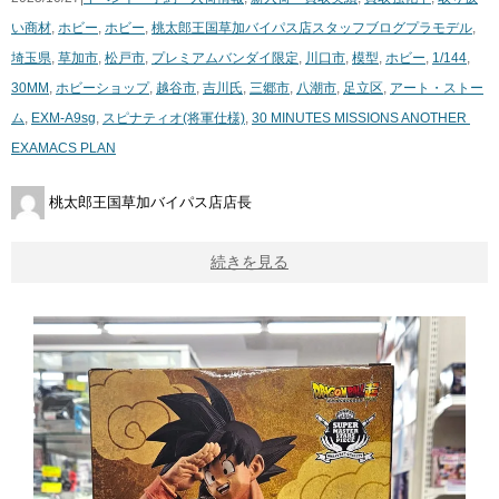
い商材
,
ホビー
,
ホビー
,
桃太郎王国草加バイパス店スタッフブログ
プラモデル
,
埼玉県
,
草加市
,
松戸市
,
プレミアムバンダイ限定
,
川口市
,
模型
,
ホビー
,
1/144
,
30MM
,
ホビーショップ
,
越谷市
,
吉川氏
,
三郷市
,
八潮市
,
足立区
,
アート・ストー
ム
,
EXM-A9sg
,
スピナティオ(将軍仕様)
,
30 ​MINUTES ​MISSIONS ​ANOTHER ​
EXAMACS ​PLAN
桃太郎王国草加バイパス店店長
続きを見る