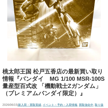
桃太郎王国 松戸五香店の最新買い取り
情報『バンダイ MG ​1/100 ​MSR-100S
​量産型百式改 ​「機動戦士Zガンダム」
（プレミアムバンダイ限定）』
2026/06/15|
新入荷・買取実績
,
イベント・予約・入荷情報
,
買取強化中
,
取り扱