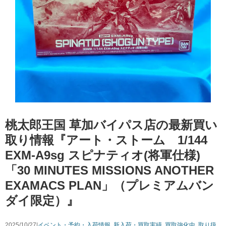
桃太郎王国 草加バイパス店の最新買い
取り情報『アート・ストーム 1/144 ​
EXM-A9sg ​スピナティオ(将軍仕様) ​
「30 ​MINUTES ​MISSIONS ​ANOTHER ​
EXAMACS ​PLAN」（プレミアムバン
ダイ限定）』
2025/10/27|
イベント・予約・入荷情報
,
新入荷・買取実績
,
買取強化中
,
取り扱