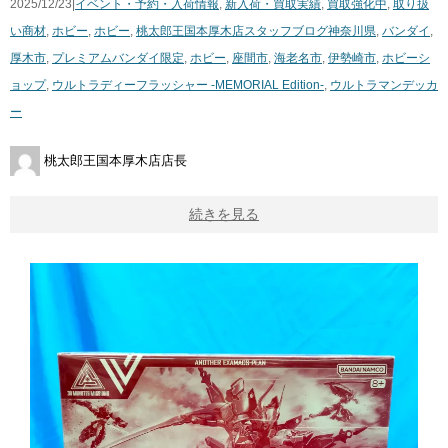
2025/12/23|
イベント・予約・入荷情報
,
新入荷・買取実績
,
買取強化中
,
取り扱
い商材
,
ホビー
,
ホビー
,
桃太郎王国本厚木店スタッフブログ
神奈川県
,
バンダイ
,
厚木市
,
プレミアムバンダイ限定
,
ホビー
,
座間市
,
海老名市
,
伊勢崎市
,
ホビーシ
ョップ
,
ウルトラディーフラッシャー -MEMORIAL Edition-
,
ウルトラマンデッカ
ー
桃太郎王国本厚木店店長
続きを見る