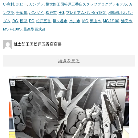
い商材
,
ホビー
,
ガンプラ
,
桃太郎王国松戸五香店スタッフブログ
プラモデル
,
ガ
ンプラ
,
千葉県
,
バンダイ
,
松戸市
,
HG
,
プレミアムバンダイ限定
,
機動戦士Zガン
ダム
,
RG
,
模型
,
PG
,
松戸五香
,
鎌ヶ谷市
,
市川市
,
MG
,
流山市
,
MG ​1/100
,
浦安市
,
MSR-100S
,
量産型百式改
桃太郎王国松戸五香店店長
続きを見る