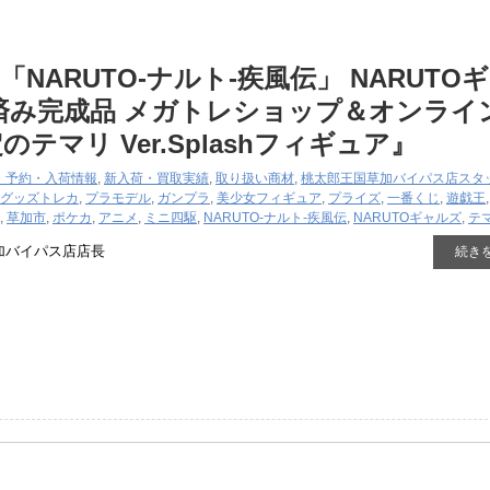
NARUTO-ナルト-疾風伝」 ​NARUTO
装済み完成品 ​メガトレショップ＆オンライ
テマリ ​Ver.Splashフィギュア』
・予約・入荷情報
,
新入荷・買取実績
,
取り扱い商材
,
桃太郎王国草加バイパス店スタ
グッズ
トレカ
,
プラモデル
,
ガンプラ
,
美少女フィギュア
,
プライズ
,
一番くじ
,
遊戯王
,
草加市
,
ポケカ
,
アニメ
,
ミニ四駆
,
NARUTO-ナルト-疾風伝
,
NARUTOギャルズ
,
テ
加バイパス店店長
続き