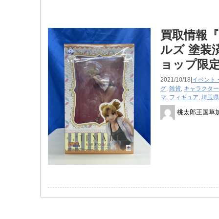
買取情報『「
ルズ ​塗
ョップ限定の
2021/10/18|
イベント
グ
,
雑貨
,
キャラクター
マ
,
フィギュア
,
埼玉県
桃太郎王国草