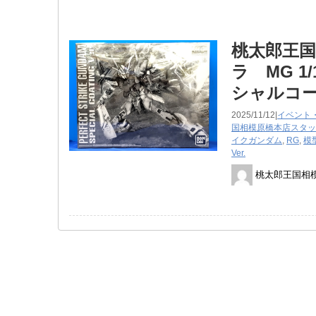
桃太郎王国
ラ MG ​
シャルコー
2025/11/12|
イベント
国相模原橋本店スタッ
イクガンダム
,
RG
,
模
Ver.
桃太郎王国相