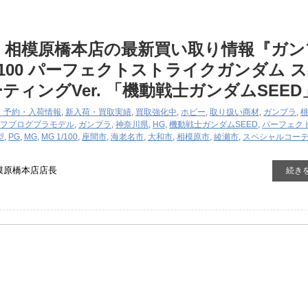
 相模原橋本店の最新買い取り情報『ガン
1/100 ​パーフェクトストライクガンダム ​
ティングVer. 「機動戦士ガンダムSEED
・予約・入荷情報
,
新入荷・買取実績
,
買取強化中
,
ホビー
,
取り扱い商材
,
ガンプラ
,
フブログ
プラモデル
,
ガンプラ
,
神奈川県
,
HG
,
機動戦士ガンダムSEED
,
パーフェク
型
,
PG
,
MG
,
MG ​1/100
,
座間市
,
海老名市
,
大和市
,
相模原市
,
綾瀬市
,
スペシャルコー
模原橋本店店長
続き