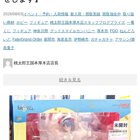
2026/08/03|
イベント・予約・入荷情報
,
新入荷・買取実績
,
買取強化中
,
取り扱
い商材
,
ホビー
,
フィギュア
,
桃太郎王国本厚木店スタッフブログ
プライズ
,
一番
くじ
,
フィギュア
,
神奈川県
,
グッドスマイルカンパニー
,
厚木市
,
FGO
,
ねんどろ
いど
,
Fate/Grand Order
,
座間市
,
海老名市
,
伊勢崎市
,
ガチャガチャ
,
アサシン/酒
呑童子
桃太郎王国本厚木店店長
続きを見る