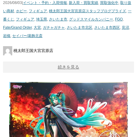
2026/08/03|
イベント・予約・入荷情報
,
新入荷・買取実績
,
買取強化中
,
取り扱
い商材
,
ホビー
,
フィギュア
,
桃太郎王国大宮宮原店スタッフブログ
プライズ
,
一
番くじ
,
フィギュア
,
埼玉県
,
さいたま市
,
グッドスマイルカンパニー
,
FGO
,
Fate/Grand Order
,
大宮
,
ガチャガチャ
,
さいたま市北区
,
さいたま市西区
,
見沼
,
岩槻
,
セイバー/葛飾北斎
桃太郎王国大宮宮原店
続きを見る