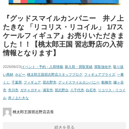
『グッドスマイルカンパニー 井ノ上
たきな ​「リコリス・リコイル」 ​1/7ス
ケールフィギュア』お売りいただきま
した！！【桃太郎王国 習志野店の入荷
情報となります】
2026/06/23|
イベント・予約・入荷情報
,
新入荷・買取実績
,
買取強化中
,
取り扱
い商材
,
ホビー
,
桃太郎王国習志野店スタッフブログ
,
フィギュア
プライズ
,
一番
くじ
,
千葉県
,
フィギュア
,
習志野市
,
グッドスマイルカンパニー
,
船橋市
,
鎌ヶ谷
市
,
市川市
,
ガチャガチャ
,
浦安市
,
習志野台
,
八千代市
,
白石市
,
リコリス・リコイ
ル
,
井ノ上たきな
桃太郎王国習志野店店長
続きを見る