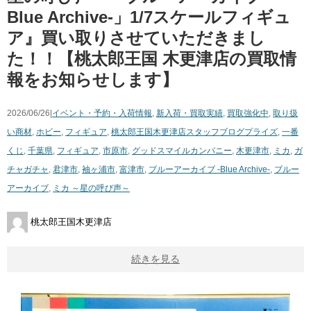
Blue Archive-」1/7スケールフィギュ
ア』買い取りさせていただきまし
た！！【桃太郎王国 木更津店の買取情
報をお知らせします】
2026/06/26|
イベント・予約・入荷情報
,
新入荷・買取実績
,
買取強化中
,
取り扱
い商材
,
ホビー
,
フィギュア
,
桃太郎王国木更津店スタッフブログ
プライズ
,
一番
くじ
,
千葉県
,
フィギュア
,
市原市
,
グッドスマイルカンパニー
,
木更津市
,
ミカ
,
ガ
チャガチャ
,
君津市
,
袖ヶ浦市
,
富津市
,
ブルーアーカイブ -Blue Archive-
,
ブルー
アーカイブ
,
ミカ ～星の呼び声～
桃太郎王国木更津店
続きを見る