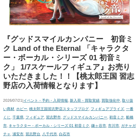
『グッドスマイルカンパニー 初音ミ
ク ​Land ​of ​the ​Eternal ​「キャラクタ
ー・ボーカル・シリーズ ​01 ​初音ミ
ク」 ​1/7スケールフィギュア』お売り
いただきました！！【桃太郎王国 習志
野店の入荷情報となります】
2026/07/21|
イベント・予約・入荷情報
,
新入荷・買取実績
,
買取強化中
,
取り扱
い商材
,
ホビー
,
桃太郎王国習志野店スタッフブログ
,
フィギュア
プライズ
,
一番
くじ
,
千葉県
,
フィギュア
,
習志野市
,
グッドスマイルカンパニー
,
初音ミク
,
船橋
市
,
キャラクター・ボーカル・シリーズ ​01 ​初音ミク
,
鎌ヶ谷市
,
市川市
,
ガチャガ
チャ
,
浦安市
,
習志野台
,
八千代市
,
白石市