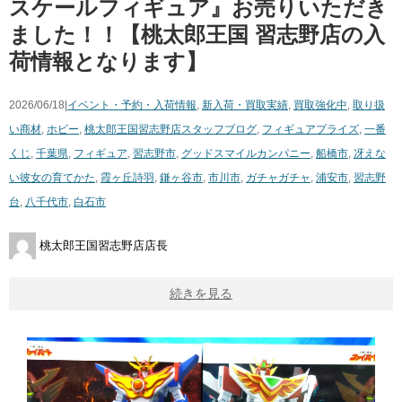
スケールフィギュア』お売りいただき
ました！！【桃太郎王国 習志野店の入
荷情報となります】
2026/06/18|
イベント・予約・入荷情報
,
新入荷・買取実績
,
買取強化中
,
取り扱
い商材
,
ホビー
,
桃太郎王国習志野店スタッフブログ
,
フィギュア
プライズ
,
一番
くじ
,
千葉県
,
フィギュア
,
習志野市
,
グッドスマイルカンパニー
,
船橋市
,
冴えな
い彼女の育てかた
,
霞ヶ丘詩羽
,
鎌ヶ谷市
,
市川市
,
ガチャガチャ
,
浦安市
,
習志野
台
,
八千代市
,
白石市
桃太郎王国習志野店店長
続きを見る