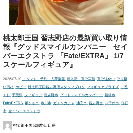
桃太郎王国 習志野店の最新買い取り情
報『グッドスマイルカンパニー セイ
バーエクストラ ​「Fate/EXTRA」 ​1/7
スケールフィギュア』
2026/07/10|
イベント・予約・入荷情報
,
新入荷・買取実績
,
買取強化中
,
取り扱
い商材
,
ホビー
,
桃太郎王国習志野店スタッフブログ
,
フィギュア
プライズ
,
一番
くじ
,
千葉県
,
フィギュア
,
習志野市
,
グッドスマイルカンパニー
,
船橋市
,
Fate/EXTRA
,
鎌ヶ谷市
,
市川市
,
ガチャガチャ
,
浦安市
,
習志野台
,
八千代市
,
白石
市
,
セイバーエクストラ
桃太郎王国習志野店店長