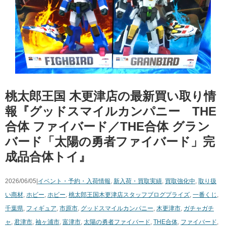
桃太郎王国 木更津店の最新買い取り情
報『グッドスマイルカンパニー THE
合体 ファイバード／THE合体 グラン
バード「太陽の勇者ファイバード」完
成品合体トイ』
2026/06/05|
イベント・予約・入荷情報
,
新入荷・買取実績
,
買取強化中
,
取り扱
い商材
,
ホビー
,
ホビー
,
桃太郎王国木更津店スタッフブログ
プライズ
,
一番くじ
,
千葉県
,
フィギュア
,
市原市
,
グッドスマイルカンパニー
,
木更津市
,
ガチャガチ
ャ
,
君津市
,
袖ヶ浦市
,
富津市
,
太陽の勇者ファイバード
,
THE合体
,
ファイバード
,