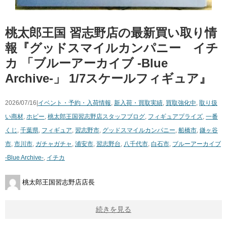
桃太郎王国 習志野店の最新買い取り情
報『グッドスマイルカンパニー イチ
カ ​「ブルーアーカイブ ​-Blue ​
Archive-」 ​1/7スケールフィギュア』
2026/07/16|
イベント・予約・入荷情報
,
新入荷・買取実績
,
買取強化中
,
取り扱
い商材
,
ホビー
,
桃太郎王国習志野店スタッフブログ
,
フィギュア
プライズ
,
一番
くじ
,
千葉県
,
フィギュア
,
習志野市
,
グッドスマイルカンパニー
,
船橋市
,
鎌ヶ谷
市
,
市川市
,
ガチャガチャ
,
浦安市
,
習志野台
,
八千代市
,
白石市
,
ブルーアーカイブ
​-Blue ​Archive-
,
イチカ
桃太郎王国習志野店店長
続きを見る