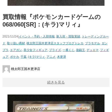
買取情報『ポケモンカードゲームの
068/060[SR]：(キラ)マリィ』
2021/11/24|
イベント・予約・入荷情報
,
新入荷・買取実績
,
トレーディングカー
ド
,
取り扱い商材
,
桃太郎王国木更津店スタッフブログ
トレカ
,
プラモデル
,
ガン
プラ
,
エアガン
,
美少女フィギュア
,
プライズ
,
一番くじ
,
遊戯王
,
デュエマ
,
フィギ
ュア
,
ポケカ
,
千葉
,
(キラ)マリィ
,
アニメ
,
木更津
桃太郎王国木更津店
続きを見る