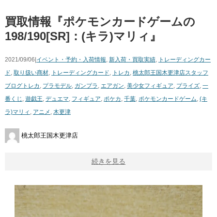
買取情報『ポケモンカードゲームの
198/190[SR]：(キラ)マリィ』
2021/09/06|
イベント・予約・入荷情報
,
新入荷・買取実績
,
トレーディングカー
ド
,
取り扱い商材
,
トレーディングカード
,
トレカ
,
桃太郎王国木更津店スタッフ
ブログ
トレカ
,
プラモデル
,
ガンプラ
,
エアガン
,
美少女フィギュア
,
プライズ
,
一
番くじ
,
遊戯王
,
デュエマ
,
フィギュア
,
ポケカ
,
千葉
,
ポケモンカードゲーム
,
(キ
ラ)マリィ
,
アニメ
,
木更津
桃太郎王国木更津店
続きを見る