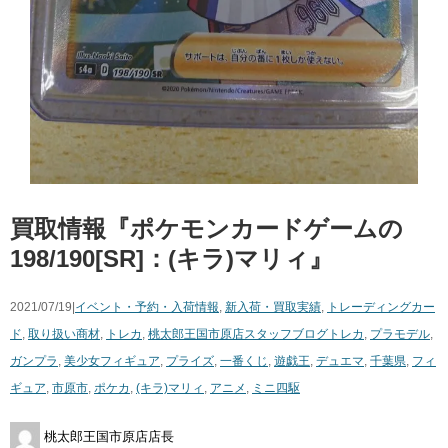
買取情報『ポケモンカードゲームの
198/190[SR]：(キラ)マリィ』
2021/07/19|
イベント・予約・入荷情報
,
新入荷・買取実績
,
トレーディングカー
ド
,
取り扱い商材
,
トレカ
,
桃太郎王国市原店スタッフブログ
トレカ
,
プラモデル
,
ガンプラ
,
美少女フィギュア
,
プライズ
,
一番くじ
,
遊戯王
,
デュエマ
,
千葉県
,
フィ
ギュア
,
市原市
,
ポケカ
,
(キラ)マリィ
,
アニメ
,
ミニ四駆
桃太郎王国市原店店長