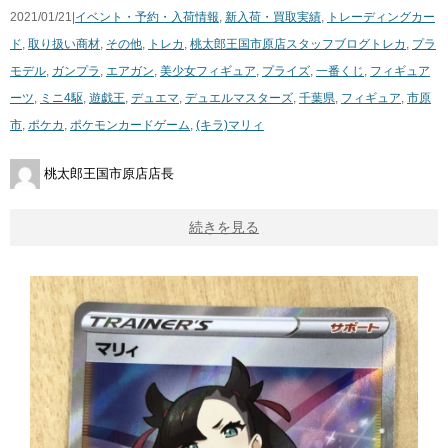
2021/01/21|
イベント・予約・入荷情報
,
新入荷・買取実績
,
トレーディングカー
ド
,
取り扱い商材
,
その他
,
トレカ
,
桃太郎王国市原店スタッフブログ
トレカ
,
プラ
モデル
,
ガンプラ
,
エアガン
,
美少女フィギュア
,
プライズ
,
一番くじ
,
フィギュア
ーツ
,
ミニ4駆
,
遊戯王
,
デュエマ
,
デュエルマスターズ
,
千葉県
,
フィギュア
,
市原
市
,
ポケカ
,
ポケモンカードゲーム
,
(キラ)マリィ
桃太郎王国市原店店長
続きを見る