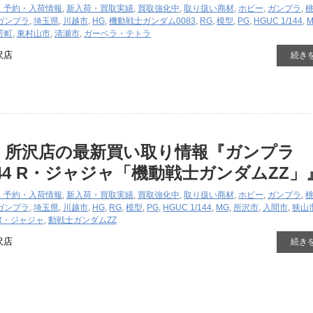
・予約・入荷情報
,
新入荷・買取実績
,
買取強化中
,
取り扱い商材
,
ホビー
,
ガンプラ
,
ガンプラ
,
埼玉県
,
川越市
,
HG
,
機動戦士ガンダム0083
,
RG
,
模型
,
PG
,
HGUC 1/144
,
芳町
,
東村山市
,
清瀬市
,
ガーベラ・テトラ
沢店
続き
国 所沢店の最新買い取り情報『ガンプラ
/144 R・ジャジャ「機動戦士ガンダムZZ」
・予約・入荷情報
,
新入荷・買取実績
,
買取強化中
,
取り扱い商材
,
ホビー
,
ガンプラ
,
ガンプラ
,
埼玉県
,
川越市
,
HG
,
RG
,
模型
,
PG
,
HGUC 1/144
,
MG
,
所沢市
,
入間市
,
狭山
R・ジャジャ
,
動戦士ガンダムZZ
沢店
続き