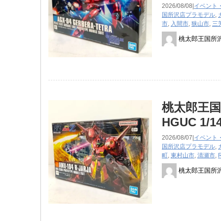
2026/08/08|
イベント
国所沢店
プラモデル
,
市
,
入間市
,
狭山市
,
三
桃太郎王国所
桃太郎王
HGUC 1
2026/08/07|
イベント
国所沢店
プラモデル
,
町
,
東村山市
,
清瀬市
,
桃太郎王国所