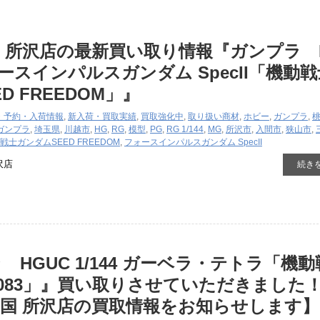
 所沢店の最新買い取り情報『ガンプラ 
フォースインパルスガンダム SpecII「機動
D FREEDOM」』
・予約・入荷情報
,
新入荷・買取実績
,
買取強化中
,
取り扱い商材
,
ホビー
,
ガンプラ
,
ガンプラ
,
埼玉県
,
川越市
,
HG
,
RG
,
模型
,
PG
,
RG 1/144
,
MG
,
所沢市
,
入間市
,
狭山市
,
戦士ガンダムSEED FREEDOM
,
フォースインパルスガンダム SpecII
沢店
続き
 HGUC 1/144 ガーベラ・テトラ「機
083」』買い取りさせていただきました
国 所沢店の買取情報をお知らせします】