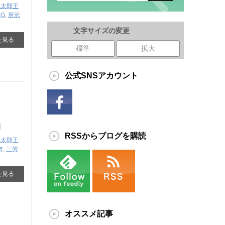
桃太郎王
MG
,
所沢
文字サイズの変更
を見る
標準
拡大
公式SNSアカウント
』
RSSからブログを購読
桃太郎王
市
,
三芳
を見る
オススメ記事