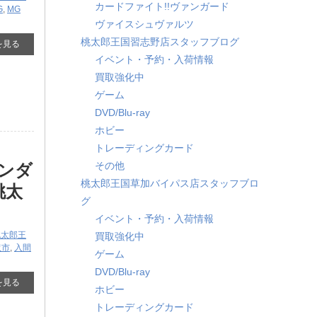
カードファイト!!ヴァンガード
G
,
MG
ヴァイスシュヴァルツ
桃太郎王国習志野店スタッフブログ
を見る
イベント・予約・入荷情報
買取強化中
ゲーム
DVD/Blu-ray
ホビー
トレーディングカード
その他
ガンダ
桃太郎王国草加バイパス店スタッフブロ
桃太
グ
イベント・予約・入荷情報
桃太郎王
買取強化中
沢市
,
入間
ゲーム
DVD/Blu-ray
を見る
ホビー
トレーディングカード