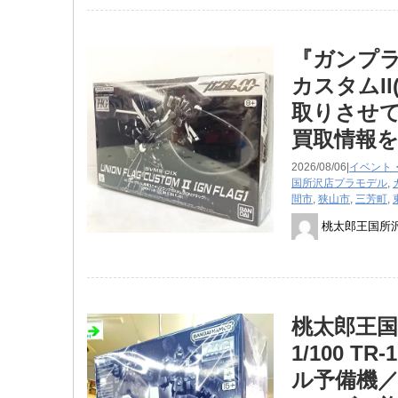
『ガンプラ
カスタムI
取りさせて
買取情報
2026/08/06|
イベント
国所沢店
プラモデル
,
間市
,
狭山市
,
三芳町
,
桃太郎王国所
桃太郎王国
1/100 
ル予備機／