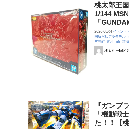
桃太郎王国
1/144 ​
「GUNDAM
2026/08/04|
イベント
国所沢店
プラモデル
,
三芳町
,
東村山市
,
清瀬
桃太郎王国所
『ガンプラ 
「機動戦士
た！！【桃