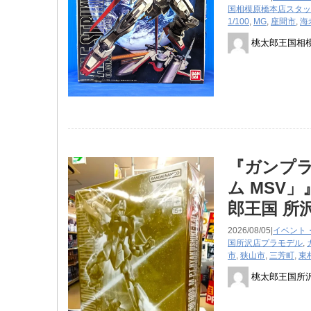
国相模原橋本店スタッ
1/100
,
MG
,
座間市
,
海
桃太郎王国相
『ガンプラ
ム MSV
郎王国 所
2026/08/05|
イベント
国所沢店
プラモデル
,
市
,
狭山市
,
三芳町
,
東
桃太郎王国所