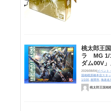
桃太郎王国
ラ MG 
ダム00V」
2026/08/04|
イベント
国相模原橋本店スタッ
1/100
,
座間市
,
海老名
桃太郎王国相