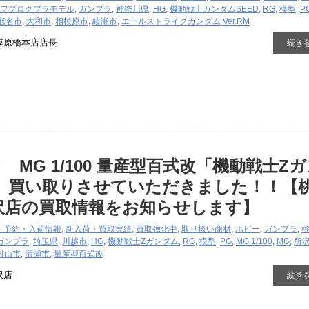
フブログ
プラモデル
,
ガンプラ
,
神奈川県
,
HG
,
機動戦士ガンダムSEED
,
RG
,
模型
,
P
老名市
,
大和市
,
相模原市
,
綾瀬市
,
エールストライクガンダム Ver.RM
模原橋本店店長
続き
 MG 1/100 量産型百式改「機動戦士Z
」』買い取りさせていただきました！！【
沢店の買取情報をお知らせします】
・予約・入荷情報
,
新入荷・買取実績
,
買取強化中
,
取り扱い商材
,
ホビー
,
ガンプラ
,
ガンプラ
,
埼玉県
,
川越市
,
HG
,
機動戦士Zガンダム
,
RG
,
模型
,
PG
,
MG 1/100
,
MG
,
所
村山市
,
清瀬市
,
量産型百式改
沢店
続き