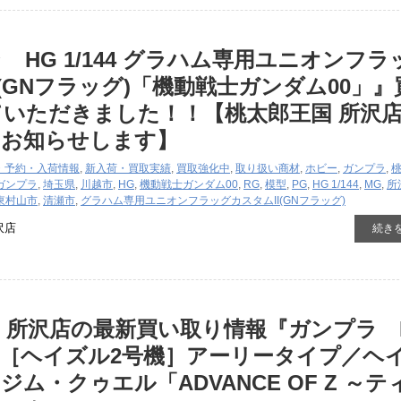
 HG 1/144 グラハム専用ユニオンフラ
I(GNフラッグ)「機動戦士ガンダム00」』
いただきました！！【桃太郎王国 所沢
をお知らせします】
・予約・入荷情報
,
新入荷・買取実績
,
買取強化中
,
取り扱い商材
,
ホビー
,
ガンプラ
,
ガンプラ
,
埼玉県
,
川越市
,
HG
,
機動戦士ガンダム00
,
RG
,
模型
,
PG
,
HG 1/144
,
MG
,
所
東村山市
,
清瀬市
,
グラハム専用ユニオンフラッグカスタムII(GNフラッグ)
沢店
続き
 所沢店の最新買い取り情報『ガンプラ 
TR-1［ヘイズル2号機］アーリータイプ／ヘ
ジム・クゥエル「ADVANCE OF Z ～テ