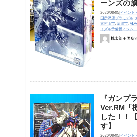
ーンズの
2026/08/05|
イベント
国所沢店
プラモデル
,
東村山市
,
清瀬市
,
AD
イズル予備機／ジム・
桃太郎王国所
『ガンプラ
Ver.R
した！！【
す】
2026/08/05|
イベント