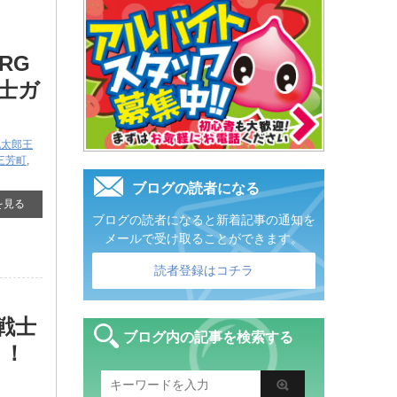
RG
戦士ガ
桃太郎王
三芳町
,
ブログの読者になる
を見る
ブログの読者になると新着記事の通知を
メールで受け取ることができます。
読者登録はコチラ
動戦士
ブログ内の記事を検索する
！！