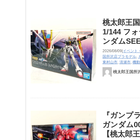
桃太郎王国
1/144 
ンダムSEE
2026/08/09|
イベント
国所沢店
プラモデル
,
東村山市
,
清瀬市
,
機動
桃太郎王国所
『ガンプラ
ガンダム0
【桃太郎王