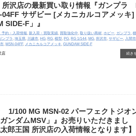
 所沢店の最新買い取り情報『ガンプラ RG
MSN-04FF ​サザビー ​[メカニカルコアメッキ]
 SIDE-F」』
・予約・入荷情報
,
新入荷・買取実績
,
買取強化中
,
取り扱い商材
,
ホビー
,
ガンプラ
,
ガンプラ
,
埼玉県
,
川越市
,
HG
,
RG
,
模型
,
PG
,
RG ​1/144
,
MG
,
所沢市
,
​サザビー
,
入間市
市
,
MSN-04FF
,
メカニカルコアメッキ
,
GUNDAM SIDE-F
沢店
続き
1/100 ​MG ​MSN-02 ​パーフェクトジ
ガンダムMSV」』お売りいただきまし
太郎王国 所沢店の入荷情報となります】