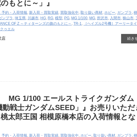
旗のもとに～」』
・予約・入荷情報
,
新入荷・買取実績
,
買取強化中
,
取り扱い商材
,
ホビー
,
ガンプラ
,
ガンプラ
,
埼玉県
,
川越市
,
HG
,
RG
,
模型
,
PG
,
MG 1/100
,
MG
,
所沢市
,
入間市
,
狭山市
,
VANCE OF Z ～ティターンズの旗のもとに～
,
TR-1
,
［ヘイズル2号機］アーリータ
クゥエル
沢店
続き
 MG 1/100 エールストライクガンダム
M「機動戦士ガンダムSEED」』お売りいた
桃太郎王国 相模原橋本店の入荷情報とな
・予約・入荷情報
,
新入荷・買取実績
,
買取強化中
,
ホビー
,
取り扱い商材
,
ガンプラ
,