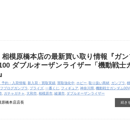
 相模原橋本店の最新買い取り情報『ガン
1/100 ダブルオーザンライザー「機動戦士
』
・予約・入荷情報
,
新入荷・買取実績
,
買取強化中
,
ホビー
,
取り扱い商材
,
ガンプラ
,
フブログ
ガンプラ
,
プライズ
,
一番くじ
,
フィギュア
,
神奈川県
,
機動戦士ガンダム00V
市
,
ガチャガチャ
,
大和市
,
相模原市
,
綾瀬市
,
ダブルオーザンライザー
模原橋本店店長
続き