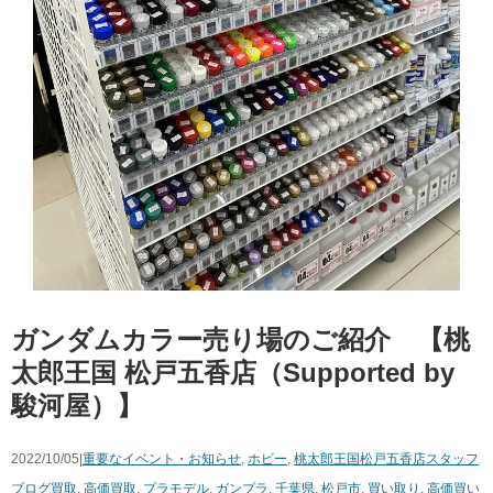
ガンダムカラー売り場のご紹介 【桃
太郎王国 松戸五香店（Supported by
駿河屋）】
2022/10/05|
重要なイベント・お知らせ
,
ホビー
,
桃太郎王国松戸五香店スタッフ
ブログ
買取
,
高価買取
,
プラモデル
,
ガンプラ
,
千葉県
,
松戸市
,
買い取り
,
高価買い