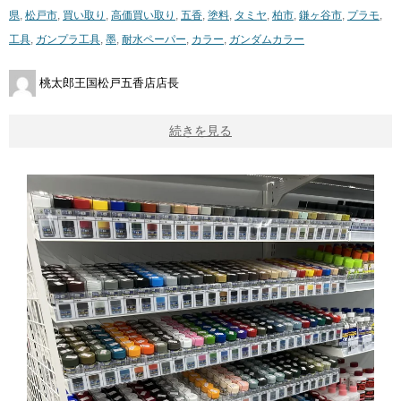
県
,
松戸市
,
買い取り
,
高価買い取り
,
五香
,
塗料
,
タミヤ
,
柏市
,
鎌ヶ谷市
,
プラモ
,
工具
,
ガンプラ工具
,
墨
,
耐水ペーパー
,
カラー
,
ガンダムカラー
桃太郎王国松戸五香店店長
続きを見る