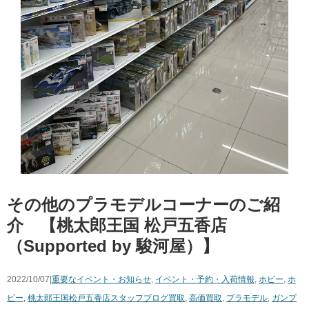
その他のプラモデルコーナーのご紹
介 【桃太郎王国 松戸五香店
（Supported by 駿河屋）】
2022/10/07|
重要なイベント・お知らせ
,
イベント・予約・入荷情報
,
ホビー
,
ホ
ビー
,
桃太郎王国松戸五香店スタッフブログ
買取
,
高価買取
,
プラモデル
,
ガンプ