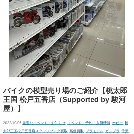
バイクの模型売り場のご紹介【桃太郎
王国 松戸五香店（Supported by 駿河
屋）】
2022/10/06|
重要なイベント・お知らせ
,
イベント・予約・入荷情報
,
ホビー
,
桃
太郎王国松戸五香店スタッフブログ
買取
,
高価買取
,
プラモデル
,
ガンプラ
,
千葉