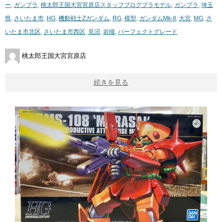
ー
,
ガンプラ
,
桃太郎王国大宮宮原店スタッフブログ
プラモデル
,
ガンプラ
,
埼玉
県
,
さいたま市
,
HG
,
機動戦士Zガンダム
,
RG
,
模型
,
ガンダムMk-II
,
大宮
,
MG
,
さ
いたま市北区
,
さいたま市西区
,
見沼
,
岩槻
,
パーフェクトグレード
桃太郎王国大宮宮原店
続きを見る