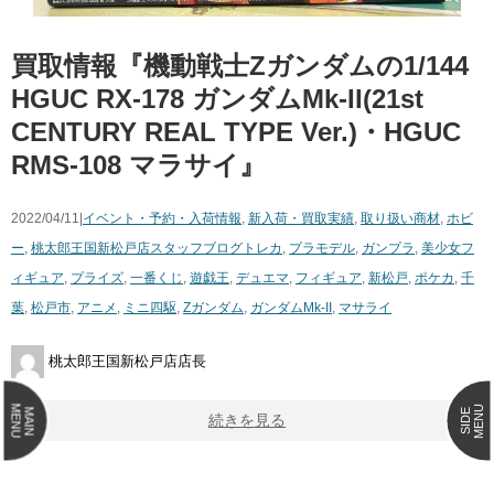
買取情報『機動戦士Zガンダムの1/144 ​
HGUC ​RX-178 ​ガンダムMk-II(21st ​
CENTURY ​REAL ​TYPE ​Ver.)・HGUC ​
RMS-108 ​マラサイ』
2022/04/11|
イベント・予約・入荷情報
,
新入荷・買取実績
,
取り扱い商材
,
ホビ
ー
,
桃太郎王国新松戸店スタッフブログ
トレカ
,
プラモデル
,
ガンプラ
,
美少女フ
ィギュア
,
プライズ
,
一番くじ
,
遊戯王
,
デュエマ
,
フィギュア
,
新松戸
,
ポケカ
,
千
葉
,
松戸市
,
アニメ
,
ミニ四駆
,
Zガンダム
,
ガンダムMk-II
,
マサライ
桃太郎王国新松戸店店長
MENU
MENU
MAIN
SIDE
続きを見る