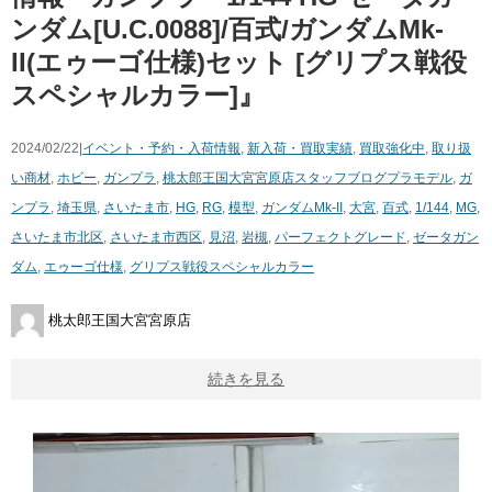
ンダム[U.C.0088]/百式/ガンダムMk-
II(エゥーゴ仕様)セット ​[グリプス戦役
スペシャルカラー]』
2024/02/22|
イベント・予約・入荷情報
,
新入荷・買取実績
,
買取強化中
,
取り扱
い商材
,
ホビー
,
ガンプラ
,
桃太郎王国大宮宮原店スタッフブログ
プラモデル
,
ガ
ンプラ
,
埼玉県
,
さいたま市
,
HG
,
RG
,
模型
,
ガンダムMk-II
,
大宮
,
百式
,
1/144
,
MG
,
さいたま市北区
,
さいたま市西区
,
見沼
,
岩槻
,
パーフェクトグレード
,
ゼータガン
ダム
,
エゥーゴ仕様
,
グリプス戦役スペシャルカラー
桃太郎王国大宮宮原店
続きを見る