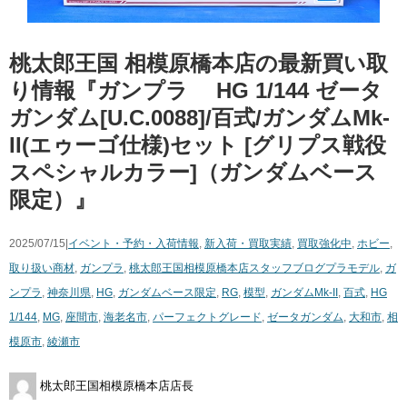
桃太郎王国 相模原橋本店の最新買い取
り情報『ガンプラ ​HG 1/144 ゼータ
ガンダム[U.C.0088]/百式/ガンダムMk-
II(エゥーゴ仕様)セット [グリプス戦役
スペシャルカラー]（ガンダムベース
限定）』
2025/07/15|
イベント・予約・入荷情報
,
新入荷・買取実績
,
買取強化中
,
ホビー
,
取り扱い商材
,
ガンプラ
,
桃太郎王国相模原橋本店スタッフブログ
プラモデル
,
ガ
ンプラ
,
神奈川県
,
HG
,
ガンダムベース限定
,
RG
,
模型
,
ガンダムMk-II
,
百式
,
HG
1/144
,
MG
,
座間市
,
海老名市
,
パーフェクトグレード
,
ゼータガンダム
,
大和市
,
相
模原市
,
綾瀬市
桃太郎王国相模原橋本店店長