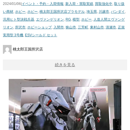
2024/01/06|
イベント・予約・入荷情報
,
新入荷・買取実績
,
買取強化中
,
取り扱
い商材
,
ホビー
,
ホビー
,
桃太郎王国所沢店
プラモデル
,
埼玉県
,
川越市
,
バンダイ
,
汎用ヒト型決戦兵器
,
エヴァンゲリオン
,
RG
,
模型
,
ホビー
,
人造人間エヴァンゲ
リオン
,
所沢市
,
ホビーショップ
,
入間市
,
狭山市
,
三芳町
,
東村山市
,
清瀬市
,
正規
実用型 ​3号機
,
ESVシールド ​セット
桃太郎王国所沢店
続きを見る