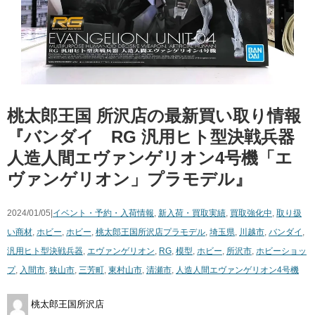
桃太郎王国 所沢店の最新買い取り情報
『バンダイ RG ​汎用ヒト型決戦兵器 ​
人造人間エヴァンゲリオン4号機「エ
ヴァンゲリオン」プラモデル』
2024/01/05|
イベント・予約・入荷情報
,
新入荷・買取実績
,
買取強化中
,
取り扱
い商材
,
ホビー
,
ホビー
,
桃太郎王国所沢店
プラモデル
,
埼玉県
,
川越市
,
バンダイ
,
汎用ヒト型決戦兵器
,
エヴァンゲリオン
,
RG
,
模型
,
ホビー
,
所沢市
,
ホビーショッ
プ
,
入間市
,
狭山市
,
三芳町
,
東村山市
,
清瀬市
,
人造人間エヴァンゲリオン4号機
桃太郎王国所沢店