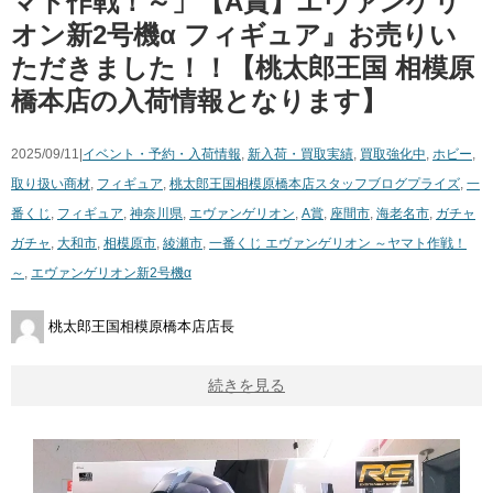
マト作戦！～」【A賞】エヴァンゲリ
オン新2号機α フィギュア』お売りい
ただきました！！【桃太郎王国 相模原
橋本店の入荷情報となります】
2025/09/11|
イベント・予約・入荷情報
,
新入荷・買取実績
,
買取強化中
,
ホビー
,
取り扱い商材
,
フィギュア
,
桃太郎王国相模原橋本店スタッフブログ
プライズ
,
一
番くじ
,
フィギュア
,
神奈川県
,
エヴァンゲリオン
,
A賞
,
座間市
,
海老名市
,
ガチャ
ガチャ
,
大和市
,
相模原市
,
綾瀬市
,
一番くじ エヴァンゲリオン ～ヤマト作戦！
～
,
エヴァンゲリオン新2号機α
桃太郎王国相模原橋本店店長
続きを見る