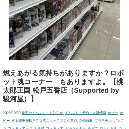
燃えあがる気持ちがありますか？ロボ
ット魂コーナー もありますよ。【桃
太郎王国 松戸五香店（Supported by
駿河屋）】
2022/10/09|
重要なイベント・お知らせ
,
イベント・予約・入荷情報
,
ホビー
,
ホ
ビー
,
桃太郎王国松戸五香店スタッフブログ
買取
,
高価買取
,
プラモデル
,
ガンプ
ラ
,
フィギュアーツ
,
千葉県
,
フィギュア
,
仮面ライダー
,
松戸市
,
ロボット魂
,
ウル