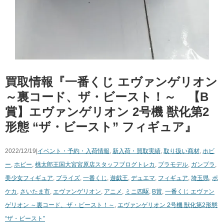
買取情報『一番くじ エヴァンゲリオン
～裏コード、ザ・ビースト！～ 【​B
賞】エヴァンゲリオン 2号機 ​獣化第2
形態 “ザ・ビースト” フィギュア』
2022/12/19|
イベント・予約・入荷情報
,
新入荷・買取実績
,
取り扱い商材
,
ホビ
ー
,
ホビー
,
桃太郎王国大宮宮原店スタッフブログ
トレカ
,
プラモデル
,
ガンプラ
,
美少女フィギュア
,
プライズ
,
一番くじ
,
遊戯王
,
デュエマ
,
フィギュア
,
埼玉県
,
ポ
ケカ
,
さいたま市
,
エヴァンゲリオン
,
アニメ
,
ミニ四駆
,
B賞
,
一番くじ エヴァン
ゲリオン ～裏コード、ザ・ビースト！～
,
エヴァンゲリオン 2号機 ​獣化第2形態
“ザ・ビースト”