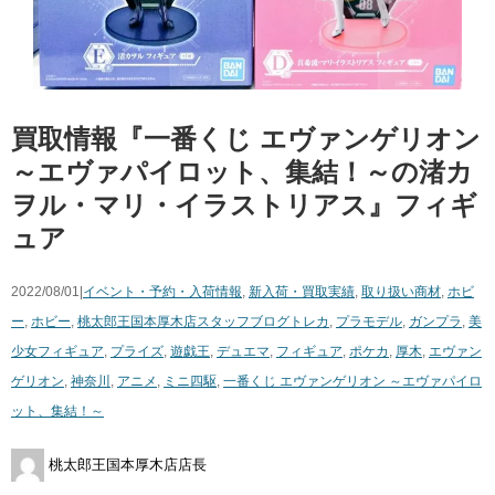
買取情報『一番くじ エヴァンゲリオン
～エヴァパイロット、集結！～の渚カ
ヲル・マリ・イラストリアス』フィギ
ュア
2022/08/01|
イベント・予約・入荷情報
,
新入荷・買取実績
,
取り扱い商材
,
ホビ
ー
,
ホビー
,
桃太郎王国本厚木店スタッフブログ
トレカ
,
プラモデル
,
ガンプラ
,
美
少女フィギュア
,
プライズ
,
遊戯王
,
デュエマ
,
フィギュア
,
ポケカ
,
厚木
,
エヴァン
ゲリオン
,
神奈川
,
アニメ
,
ミニ四駆
,
一番くじ エヴァンゲリオン ～エヴァパイロ
ット、集結！～
桃太郎王国本厚木店店長