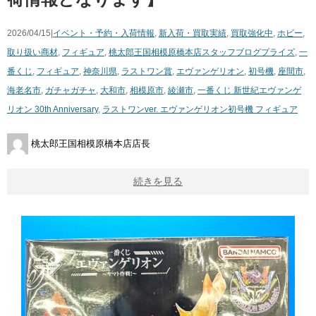
2026/04/15|
イベント・予約・入荷情報
,
新入荷・買取実績
,
買取強化中
,
ホビー
,
取り扱い商材
,
フィギュア
,
桃太郎王国相模原橋本店スタッフブログ
プライズ
,
一
番くじ
,
フィギュア
,
神奈川県
,
ラストワン賞
,
エヴァンゲリオン
,
初号機
,
座間市
,
海老名市
,
ガチャガチャ
,
大和市
,
相模原市
,
綾瀬市
,
一番くじ 新世紀エヴァンゲ
リオン 30th Anniversary
,
ラストワンver. エヴァンゲリオン初号機 フィギュア
桃太郎王国相模原橋本店店長
続きを見る