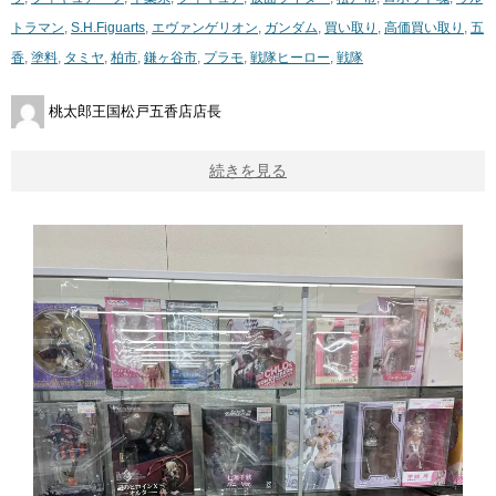
トラマン
,
S.H.Figuarts
,
エヴァンゲリオン
,
ガンダム
,
買い取り
,
高価買い取り
,
五
香
,
塗料
,
タミヤ
,
柏市
,
鎌ヶ谷市
,
プラモ
,
戦隊ヒーロー
,
戦隊
桃太郎王国松戸五香店店長
続きを見る