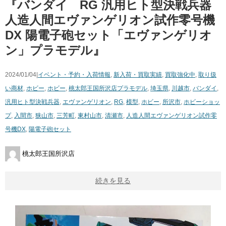
『バンダイ RG ​汎用ヒト型決戦兵器 ​
人造人間エヴァンゲリオン試作零号機
DX ​陽電子砲セット「エヴァンゲリオ
ン」プラモデル』
2024/01/04|
イベント・予約・入荷情報
,
新入荷・買取実績
,
買取強化中
,
取り扱
い商材
,
ホビー
,
ホビー
,
桃太郎王国所沢店
プラモデル
,
埼玉県
,
川越市
,
バンダイ
,
汎用ヒト型決戦兵器
,
エヴァンゲリオン
,
RG
,
模型
,
ホビー
,
所沢市
,
ホビーショッ
プ
,
入間市
,
狭山市
,
三芳町
,
東村山市
,
清瀬市
,
人造人間エヴァンゲリオン試作零
号機DX
,
陽電子砲セット
桃太郎王国所沢店
続きを見る