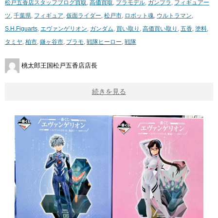
松戸五香店スタッフブログ
買取
,
高価買取
,
プラモデル
,
ガンプラ
,
フィギュアー
ツ
,
千葉県
,
フィギュア
,
仮面ライダー
,
松戸市
,
ロボット魂
,
ウルトラマン
,
S.H.Figuarts
,
エヴァンゲリオン
,
ガンダム
,
買い取り
,
高価買い取り
,
五香
,
塗料
,
タミヤ
,
柏市
,
鎌ヶ谷市
,
プラモ
,
戦隊ヒーロー
,
戦隊
桃太郎王国松戸五香店店長
続きを見る