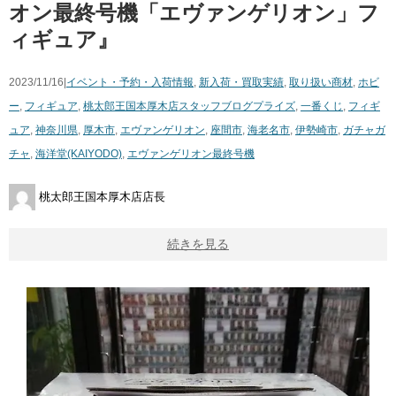
オン最終号機「エヴァンゲリオン」フ
ィギュア』
2023/11/16|
イベント・予約・入荷情報
,
新入荷・買取実績
,
取り扱い商材
,
ホビ
ー
,
フィギュア
,
桃太郎王国本厚木店スタッフブログ
プライズ
,
一番くじ
,
フィギ
ュア
,
神奈川県
,
厚木市
,
エヴァンゲリオン
,
座間市
,
海老名市
,
伊勢崎市
,
ガチャガ
チャ
,
海洋堂(KAIYODO)
,
エヴァンゲリオン最終号機
桃太郎王国本厚木店店長
続きを見る