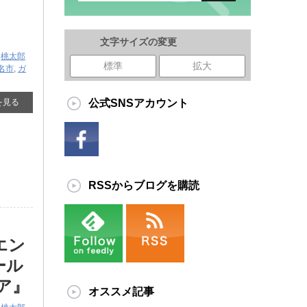
ー
文字サイズの変更
,
桃太郎
標準
拡大
名市
,
ガ
を見る
公式SNSアカウント
RSSからブログを購読
エン
ール
ュア』
オススメ記事