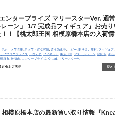
 エンタープライズ マリースターVer. 通
レーン」 1/7 完成品フィギュア』お売
！！【桃太郎王国 相模原橋本店の入荷情
】
・予約・入荷情報
,
新入荷・買取実績
,
買取強化中
,
ホビー
,
取り扱い商材
,
フィギュア
ッフブログ
プライズ
,
一番くじ
,
フィギュア
,
神奈川県
,
アズールレーン
,
座間市
,
海老
模原市
,
綾瀬市
,
エンタープライズ
,
Knead
,
マリースターVer.
模原橋本店店長
続き
 相模原橋本店の最新買い取り情報『Kne