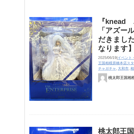
『knead
「アズール
だきました
なります
2025/06/19|
イベント
王国相模原橋本店スタ
チャガチャ
,
大和市
,
相
桃太郎王国相
桃太郎王国