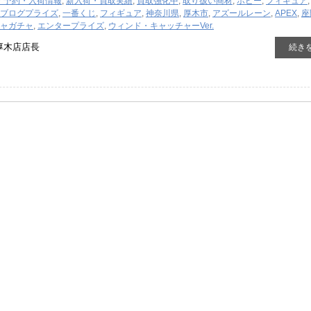
・予約・入荷情報
,
新入荷・買取実績
,
買取強化中
,
取り扱い商材
,
ホビー
,
フィギュア
ブログ
プライズ
,
一番くじ
,
フィギュア
,
神奈川県
,
厚木市
,
アズールレーン
,
APEX
,
座
ャガチャ
,
エンタープライズ
,
​ウィンド・キャッチャーVer.
厚木店店長
続き