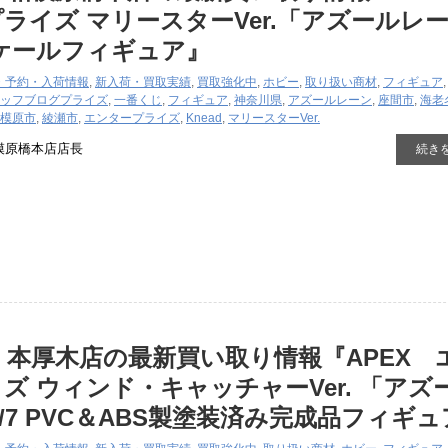
ライズ マリースターVer.「アズールレ
スケールフィギュア』
・予約・入荷情報
,
新入荷・買取実績
,
買取強化中
,
ホビー
,
取り扱い商材
,
フィギュア
ッフブログ
プライズ
,
一番くじ
,
フィギュア
,
神奈川県
,
アズールレーン
,
座間市
,
海老
模原市
,
綾瀬市
,
エンタープライズ
,
Knead
,
マリースターVer.
模原橋本店店長
続き
 本厚木店の最新買い取り情報『APEX 
ズ ​ウィンド・キャッチャーVer. ​「アズ
1/7 ​PVC＆ABS製塗装済み完成品フィギ