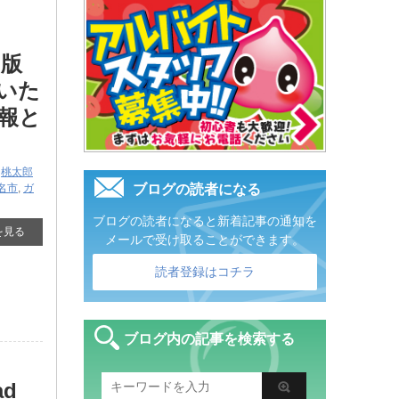
常版
りいた
報と
,
桃太郎
名市
,
ガ
ブログの読者になる
ブログの読者になると新着記事の通知を
を見る
メールで受け取ることができます。
読者登録はコチラ
ブログ内の記事を検索する
ad