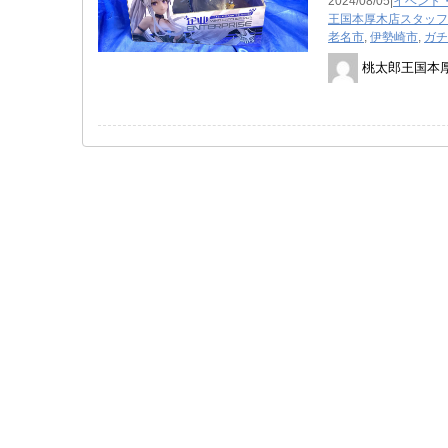
2024/08/05|
イベント
王国本厚木店スタッフ
老名市
,
伊勢崎市
,
ガチ
桃太郎王国本