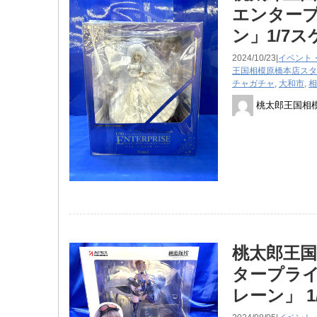
エンタープ
ン」1/7
2024/10/23|
イベント
王国相模原橋本店スタ
チャガチャ
,
大和市
,
相
桃太郎王国相
桃太郎王国
タープライ
レーン」 ​