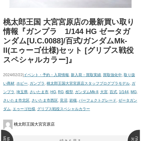
桃太郎王国 大宮宮原店の最新買い取り
情報『ガンプラ 1/144 ​HG ​ゼータガ
ンダム[U.C.0088]/百式/ガンダムMk-
II(エゥーゴ仕様)セット ​[グリプス戦役
スペシャルカラー]』
2024/02/22|
イベント・予約・入荷情報
,
新入荷・買取実績
,
買取強化中
,
取り扱
い商材
,
ホビー
,
ガンプラ
,
桃太郎王国大宮宮原店スタッフブログ
プラモデル
,
ガ
ンプラ
,
埼玉県
,
さいたま市
,
HG
,
RG
,
模型
,
ガンダムMk-II
,
大宮
,
百式
,
1/144
,
MG
,
さいたま市北区
,
さいたま市西区
,
見沼
,
岩槻
,
パーフェクトグレード
,
ゼータガン
ダム
,
エゥーゴ仕様
,
グリプス戦役スペシャルカラー
桃太郎王国大宮宮原店