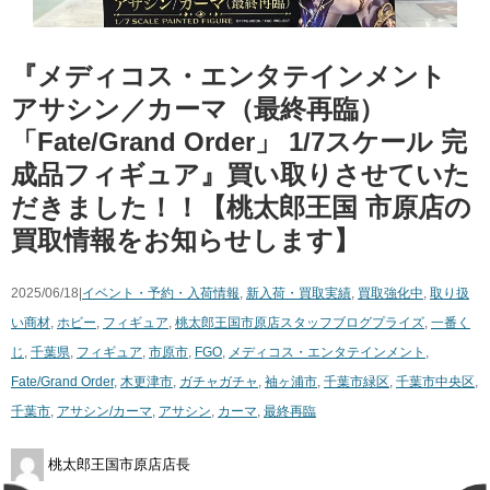
『メディコス・エンタテインメント
アサシン／カーマ（最終再臨）
「Fate/Grand Order」 1/7スケール 完
成品フィギュア』買い取りさせていた
だきました！！【桃太郎王国 市原店の
買取情報をお知らせします】
2025/06/18|
イベント・予約・入荷情報
,
新入荷・買取実績
,
買取強化中
,
取り扱
い商材
,
ホビー
,
フィギュア
,
桃太郎王国市原店スタッフブログ
プライズ
,
一番く
じ
,
千葉県
,
フィギュア
,
市原市
,
FGO
,
メディコス・エンタテインメント
,
Fate/Grand Order
,
木更津市
,
ガチャガチャ
,
袖ヶ浦市
,
千葉市緑区
,
千葉市中央区
,
千葉市
,
アサシン/カーマ
,
アサシン
,
カーマ
,
最終再臨
桃太郎王国市原店店長