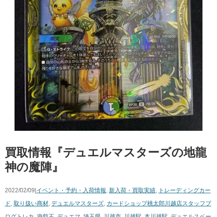
買取情報『デュエルマスターズの地龍
神の魔陣』
2022/02/09|
イベント・予約・入荷情報
,
新入荷・買取実績
,
トレーディングカー
ド
,
取り扱い商材
,
デュエルマスターズ
,
カードショップ桃太郎川越店スタッフブ
ログ
トレカ
,
遊戯王
,
デュエマ
,
埼玉県
,
川越市
,
川越駅
,
本川越駅
,
デュエルスペー