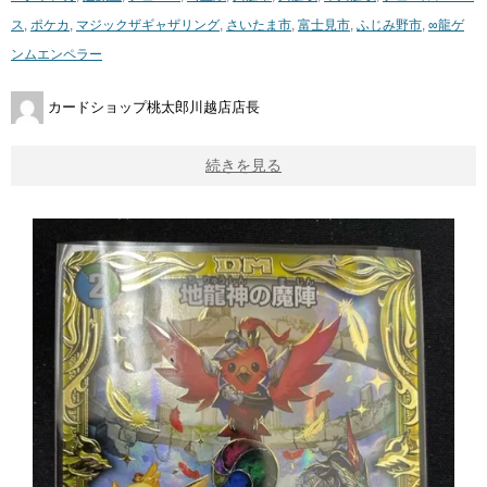
ス
,
ポケカ
,
マジックザギャザリング
,
さいたま市
,
富士見市
,
ふじみ野市
,
∞龍ゲ
ンムエンペラー
カードショップ桃太郎川越店店長
続きを見る