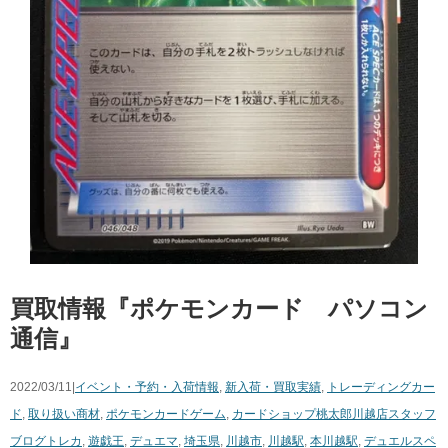
買取情報『ポケモンカード パソコン
通信』
2022/03/11|
イベント・予約・入荷情報
,
新入荷・買取実績
,
トレーディングカー
ド
,
取り扱い商材
,
ポケモンカードゲーム
,
カードショップ桃太郎川越店スタッフ
ブログ
トレカ
,
遊戯王
,
デュエマ
,
埼玉県
,
川越市
,
川越駅
,
本川越駅
,
デュエルスペ