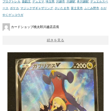
ブログ
トレカ
,
遊戯王
,
デュエマ
,
埼玉県
,
川越市
,
川越駅
,
本川越駅
,
デュエルスペ
ース
,
ポケカ
,
マジックザギャザリング
,
さいたま市
,
富士見市
,
ふじみ野市
,
かが
やくゲッコウガ
カードショップ桃太郎川越店店長
続きを見る