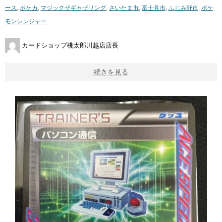
ース
,
ポケカ
,
マジックザギャザリング
,
さいたま市
,
富士見市
,
ふじみ野市
,
ポケ
モンレンジャー
カードショップ桃太郎川越店店長
続きを見る