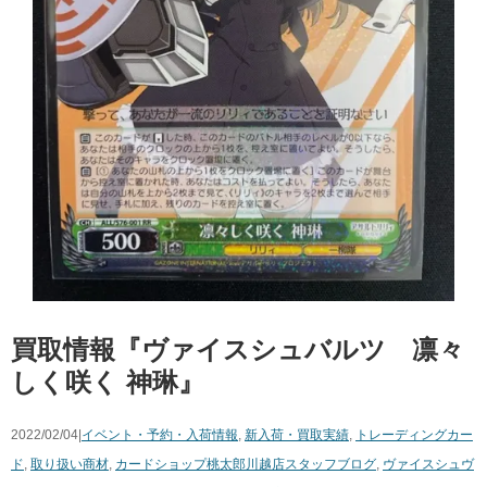
買取情報『ヴァイスシュバルツ 凛々
しく咲く ​神琳』
2022/02/04|
イベント・予約・入荷情報
,
新入荷・買取実績
,
トレーディングカー
ド
,
取り扱い商材
,
カードショップ桃太郎川越店スタッフブログ
,
ヴァイスシュヴ