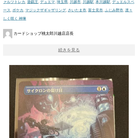
ァルツ
トレカ
,
遊戯王
,
デュエマ
,
埼玉県
,
川越市
,
川越駅
,
本川越駅
,
デュエルスペ
ース
,
ポケカ
,
マジックザギャザリング
,
さいたま市
,
富士見市
,
ふじみ野市
,
凛々
しく咲く ​神琳
カードショップ桃太郎川越店店長
続きを見る