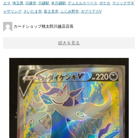
エマ
,
埼玉県
,
川越市
,
川越駅
,
本川越駅
,
デュエルスペース
,
ポケカ
,
マジックザギ
ャザリング
,
さいたま市
,
富士見市
,
ふじみ野市
,
ガブリアスV
カードショップ桃太郎川越店店長
続きを見る