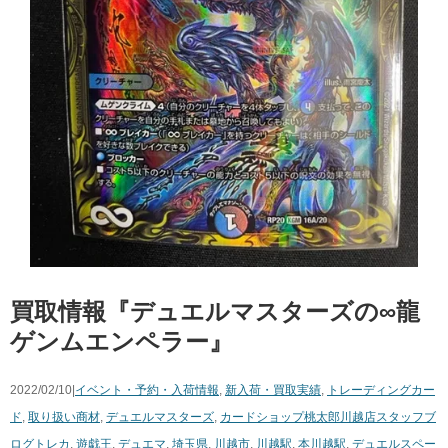
買取情報『デュエルマスターズの∞龍
ゲンムエンペラー』
2022/02/10|
イベント・予約・入荷情報
,
新入荷・買取実績
,
トレーディングカー
ド
,
取り扱い商材
,
デュエルマスターズ
,
カードショップ桃太郎川越店スタッフブ
ログ
トレカ
,
遊戯王
,
デュエマ
,
埼玉県
,
川越市
,
川越駅
,
本川越駅
,
デュエルスペー