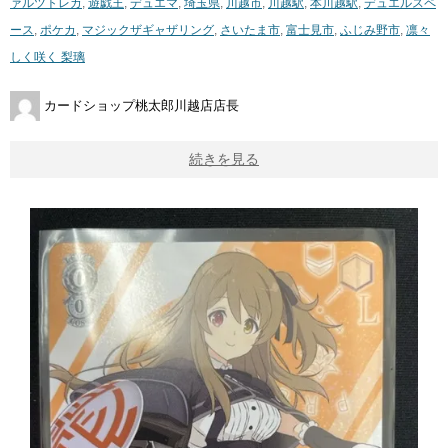
ァルツ
トレカ
,
遊戯王
,
デュエマ
,
埼玉県
,
川越市
,
川越駅
,
本川越駅
,
デュエルスペ
ース
,
ポケカ
,
マジックザギャザリング
,
さいたま市
,
富士見市
,
ふじみ野市
,
凛々
しく咲く ​梨璃
カードショップ桃太郎川越店店長
続きを見る