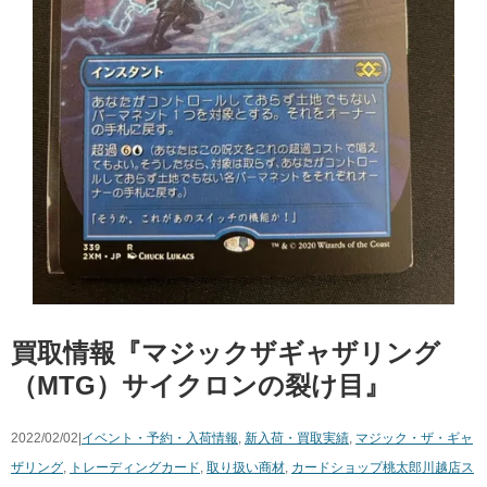
買取情報『マジックザギャザリング
（MTG）サイクロンの裂け目』
2022/02/02|
イベント・予約・入荷情報
,
新入荷・買取実績
,
マジック・ザ・ギャ
ザリング
,
トレーディングカード
,
取り扱い商材
,
カードショップ桃太郎川越店ス