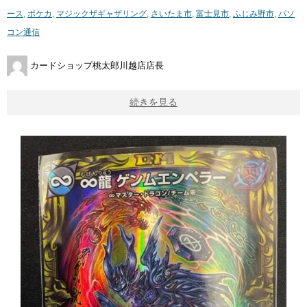
ース
,
ポケカ
,
マジックザギャザリング
,
さいたま市
,
富士見市
,
ふじみ野市
,
パソ
コン通信
カードショップ桃太郎川越店店長
続きを見る