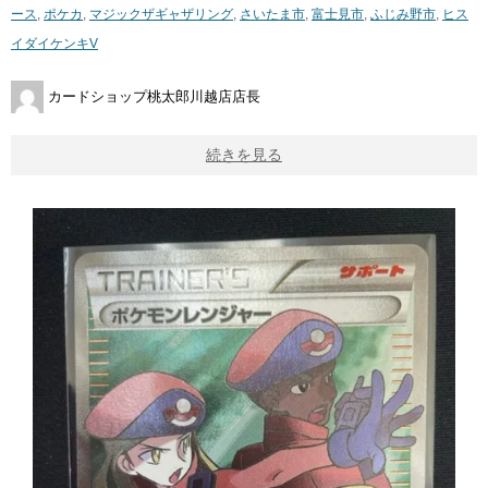
ース
,
ポケカ
,
マジックザギャザリング
,
さいたま市
,
富士見市
,
ふじみ野市
,
ヒス
イダイケンキV
カードショップ桃太郎川越店店長
続きを見る