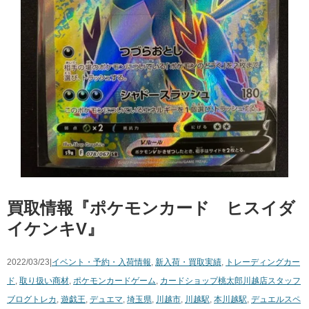
買取情報『ポケモンカード ヒスイダ
イケンキV』
2022/03/23|
イベント・予約・入荷情報
,
新入荷・買取実績
,
トレーディングカー
ド
,
取り扱い商材
,
ポケモンカードゲーム
,
カードショップ桃太郎川越店スタッフ
ブログ
トレカ
,
遊戯王
,
デュエマ
,
埼玉県
,
川越市
,
川越駅
,
本川越駅
,
デュエルスペ