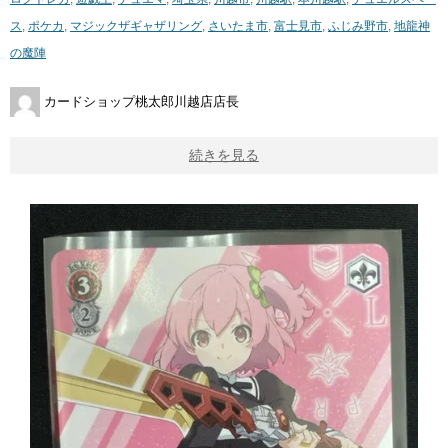
ス
,
ポケカ
,
マジックザギャザリング
,
さいたま市
,
富士見市
,
ふじみ野市
,
地龍神
の魔陣
カードショップ桃太郎川越店店長
続きを見る