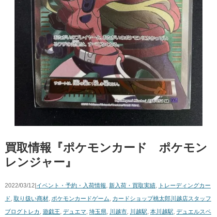
買取情報『ポケモンカード ポケモン
レンジャー』
2022/03/12|
イベント・予約・入荷情報
,
新入荷・買取実績
,
トレーディングカー
ド
,
取り扱い商材
,
ポケモンカードゲーム
,
カードショップ桃太郎川越店スタッフ
ブログ
トレカ
,
遊戯王
,
デュエマ
,
埼玉県
,
川越市
,
川越駅
,
本川越駅
,
デュエルスペ