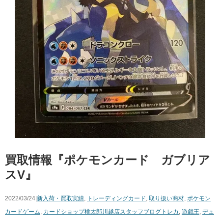
買取情報『ポケモンカード ガブリア
スV』
2022/03/24|
新入荷・買取実績
,
トレーディングカード
,
取り扱い商材
,
ポケモン
カードゲーム
,
カードショップ桃太郎川越店スタッフブログ
トレカ
,
遊戯王
,
デュ