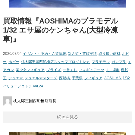
買取情報『AOSHIMAのプラモデル ​
1/32 ​エサ屋のケンちゃん(大型冷凍
車)』
2020/07/04|
イベント・予約・入荷情報
,
新入荷・買取実績
,
取り扱い商材
,
ホビ
ー
,
ホビー
,
桃太郎王国西船橋店スタッフブログ
トレカ
,
プラモデル
,
ガンプラ
,
エ
アガン
,
美少女フィギュア
,
プライズ
,
一番くじ
,
フィギュアーツ
,
ミニ4駆
,
遊戯
王
,
デュエマ
,
デュエルマスターズ
,
西船橋
,
千葉県
,
フィギュア
,
AOSHIMA
,
1/32
バリューデコトラ Vol.24
桃太郎王国西船橋店店長
続きを見る