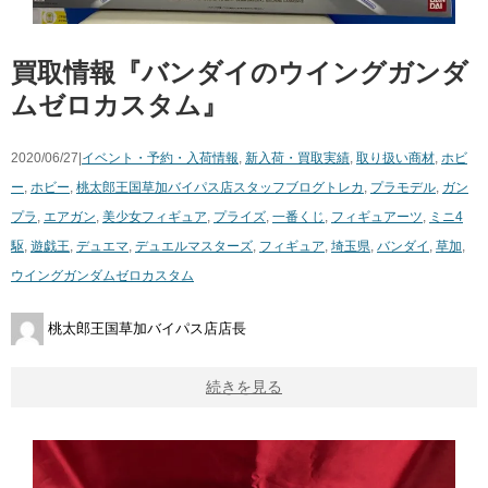
買取情報『バンダイのウイングガンダ
ムゼロカスタム』
2020/06/27|
イベント・予約・入荷情報
,
新入荷・買取実績
,
取り扱い商材
,
ホビ
ー
,
ホビー
,
桃太郎王国草加バイパス店スタッフブログ
トレカ
,
プラモデル
,
ガン
プラ
,
エアガン
,
美少女フィギュア
,
プライズ
,
一番くじ
,
フィギュアーツ
,
ミニ4
駆
,
遊戯王
,
デュエマ
,
デュエルマスターズ
,
フィギュア
,
埼玉県
,
バンダイ
,
草加
,
ウイングガンダムゼロカスタム
桃太郎王国草加バイパス店店長
続きを見る