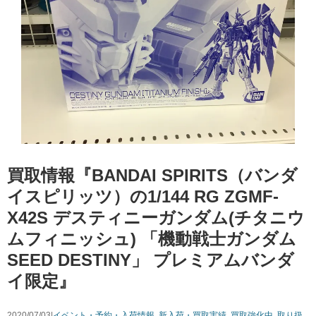
買取情報『BANDAI ​SPIRITS（バンダ
イスピリッツ）の1/144 ​RG ​ZGMF-
X42S ​デスティニーガンダム(チタニウ
ムフィニッシュ) ​「機動戦士ガンダム
SEED ​DESTINY」 ​プレミアムバンダ
イ限定』
2020/07/03|
イベント・予約・入荷情報
,
新入荷・買取実績
,
買取強化中
,
取り扱