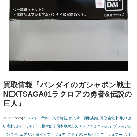
買取情報『バンダイのガシャポン戦士
NEXTSAGA01ラクロアの勇者&伝説の
巨人』
2020/06/26|
イベント・予約・入荷情報
,
新入荷・買取実績
,
買取強化中
,
取り扱
い商材
,
ホビー
,
ホビー
,
桃太郎王国本厚木店スタッフブログ
トレカ
,
プラモデル
,
ガンプラ
,
エアガン
,
美少女フィギュア
,
プライズ
,
一番くじ
,
フィギュアーツ
,
ミ