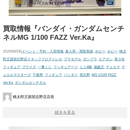
買取情報『バンダイ・ガンダムセンチ
ネルMG ​1/100 ​FAZZ ​Ver.Ka』
2020/06/26|
イベント・予約・入荷情報
,
新入荷・買取実績
,
ホビー
,
ホビー
,
桃太
郎王国習志野店スタッフブログ
トレカ
,
プラモデル
,
ガンプラ
,
エアガン
,
美少女
フィギュア
,
プライズ
,
一番くじ
,
フィギュアーツ
,
ミニ4駆
,
遊戯王
,
デュエマ
,
デ
ュエルマスターズ
,
千葉県
,
フィギュア
,
バンダイ
,
習志野
,
MG ​1/100 ​FAZZ ​
Ver.Ka
,
ガンダムセンチネル
桃太郎王国習志野店店長
続きを見る