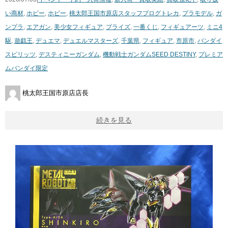
い商材
,
ホビー
,
ホビー
,
桃太郎王国市原店スタッフブログ
トレカ
,
プラモデル
,
ガ
ンプラ
,
エアガン
,
美少女フィギュア
,
プライズ
,
一番くじ
,
フィギュアーツ
,
ミニ4
駆
,
遊戯王
,
デュエマ
,
デュエルマスターズ
,
千葉県
,
フィギュア
,
市原市
,
バンダイ
スピリッツ
,
デスティニーガンダム
,
機動戦士ガンダムSEED ​DESTINY
,
プレミア
ムバンダイ限定
桃太郎王国市原店店長
続きを見る