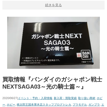
続きを見る
買取情報『バンダイのガシャポン戦士
NEXTSAGA03～光の騎士篇～』
2020/06/27|
イベント・予約・入荷情報
,
新入荷・買取実績
,
取り扱い商材
,
ホビ
ー
,
ホビー
,
桃太郎王国本厚木店スタッフブログ
トレカ
,
プラモデル
,
ガンプラ
,
エ