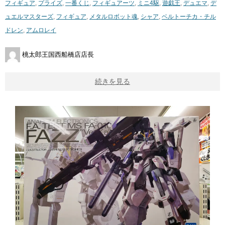
フィギュア
,
プライズ
,
一番くじ
,
フィギュアーツ
,
ミニ4駆
,
遊戯王
,
デュエマ
,
デ
ュエルマスターズ
,
フィギュア
,
メタルロボット魂
,
シャア
,
ベルトーチカ・チル
ドレン
,
アムロレイ
桃太郎王国西船橋店店長
続きを見る