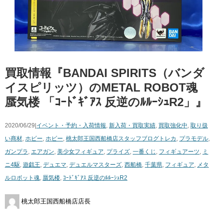
買取情報『BANDAI ​SPIRITS（バンダ
イスピリッツ）のMETAL ​ROBOT魂 ​
​
蜃気楼 ​「ｺｰﾄﾞｷﾞｱｽ ​反逆のﾙﾙｰｼｭR2」』
2020/06/29|
イベント・予約・入荷情報
,
新入荷・買取実績
,
買取強化中
,
取り扱
い商材
,
ホビー
,
ホビー
,
桃太郎王国西船橋店スタッフブログ
トレカ
,
プラモデル
,
ガンプラ
,
エアガン
,
美少女フィギュア
,
プライズ
,
一番くじ
,
フィギュアーツ
,
ミ
ニ4駆
,
遊戯王
,
デュエマ
,
デュエルマスターズ
,
西船橋
,
千葉県
,
フィギュア
,
メタ
ルロボット魂
,
蜃気楼
,
ｺｰﾄﾞｷﾞｱｽ ​反逆のﾙﾙｰｼｭR2
桃太郎王国西船橋店店長