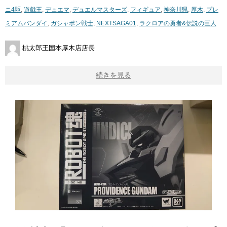
ニ4駆
,
遊戯王
,
デュエマ
,
デュエルマスターズ
,
フィギュア
,
神奈川県
,
厚木
,
プレ
ミアムバンダイ
,
ガシャポン戦士
,
NEXTSAGA01
,
ラクロアの勇者&伝説の巨人
桃太郎王国本厚木店店長
続きを見る