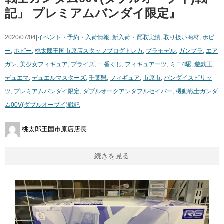
記」 ​プレミアムバンダイ限定』
2020/07/04|
イベント・予約・入荷情報
,
新入荷・買取実績
,
取り扱い商材
,
ホビ
ー
,
ホビー
,
桃太郎王国市原店スタッフブログ
トレカ
,
プラモデル
,
ガンプラ
,
エア
ガン
,
美少女フィギュア
,
プライズ
,
一番くじ
,
フィギュアーツ
,
ミニ4駆
,
遊戯王
,
デュエマ
,
デュエルマスターズ
,
千葉県
,
フィギュア
,
市原市
,
バンダイスピリッ
ツ
,
プレミアムバンダイ限定
,
ダブルオークアンタフルセイバー
,
機動戦士ガンダ
ム00V(ダブルオーブイ)戦記
桃太郎王国市原店店長
続きを見る