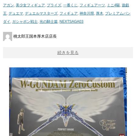
アガン
,
美少女フィギュア
,
プライズ
,
一番くじ
,
フィギュアーツ
,
ミニ4駆
,
遊戯
王
,
デュエマ
,
デュエルマスターズ
,
フィギュア
,
神奈川県
,
厚木
,
プレミアムバン
ダイ
,
ガシャポン戦士
,
光の騎士篇
,
NEXTSAGA03
桃太郎王国本厚木店店長
続きを見る