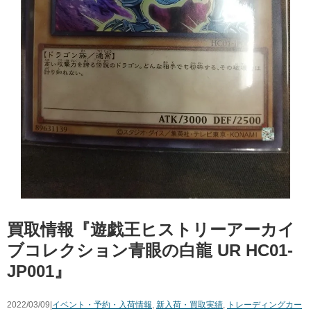
買取情報『遊戯王ヒストリーアーカイ
ブコレクション青眼の白龍 ​UR ​HC01-
JP001』
2022/03/09|
イベント・予約・入荷情報
,
新入荷・買取実績
,
トレーディングカー