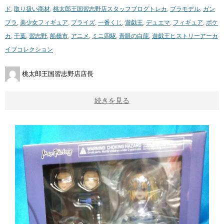
ド
,
取り扱い商材
,
桃太郎王国習志野店スタッフブログ
トレカ
,
プラモデル
,
ガン
プラ
,
美少女フィギュア
,
プライズ
,
一番くじ
,
遊戯王
,
デュエマ
,
フィギュア
,
ポケ
カ
,
千葉
,
習志野
,
船橋市
,
アニメ
,
ミニ四駆
,
青眼の白龍
,
遊戯王ヒストリーアーカ
イブコレクション
桃太郎王国習志野店店長
続きを見る