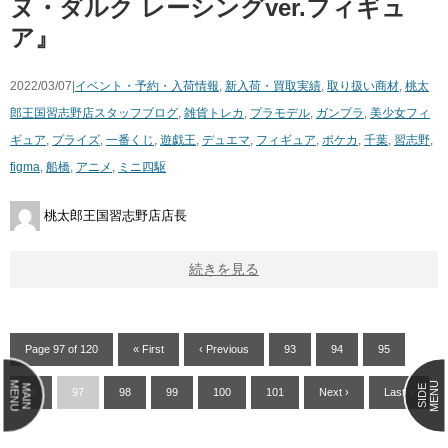
ヌ・ダルク ​レーシングver.フィギュ
ア』
2022/03/07|
イベント・予約・入荷情報
,
新入荷・買取実績
,
取り扱い商材
,
桃太
郎王国習志野店スタッフブログ
,
雑貨
トレカ
,
プラモデル
,
ガンプラ
,
美少女フィ
ギュア
,
プライズ
,
一番くじ
,
遊戯王
,
デュエマ
,
フィギュア
,
ポケカ
,
千葉
,
習志野
,
figma
,
船橋
,
アニメ
,
ミニ四駆
桃太郎王国習志野店店長
続きを見る
Page 97 of 120
« First
‹ Previous
93
94
95
MENU
MENU
MAIN
SIDE
96
97
98
99
100
101
Next ›
Last »