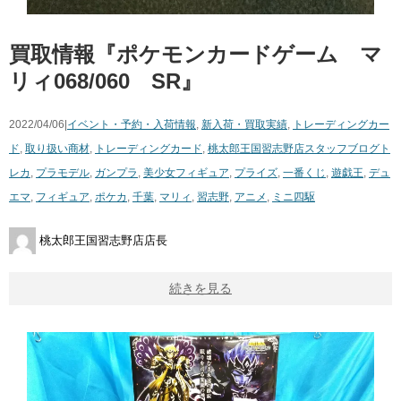
買取情報『ポケモンカードゲーム マ
リィ068/060 SR』
2022/04/06|
イベント・予約・入荷情報
,
新入荷・買取実績
,
トレーディングカー
ド
,
取り扱い商材
,
トレーディングカード
,
桃太郎王国習志野店スタッフブログ
ト
レカ
,
プラモデル
,
ガンプラ
,
美少女フィギュア
,
プライズ
,
一番くじ
,
遊戯王
,
デュ
エマ
,
フィギュア
,
ポケカ
,
千葉
,
マリィ
,
習志野
,
アニメ
,
ミニ四駆
桃太郎王国習志野店店長
続きを見る