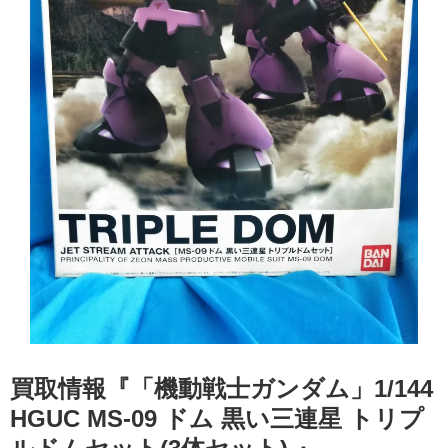
買取情報『「機動戦士ガンダム」1/144
​HGUC ​MS-09 ​ドム ​黒い三連星 ​トリプ