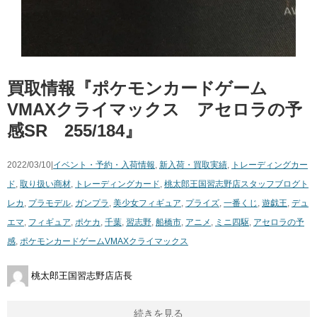
買取情報『ポケモンカードゲーム
VMAXクライマックス アセロラの予
感SR 255/184』
2022/03/10|
イベント・予約・入荷情報
,
新入荷・買取実績
,
トレーディングカー
ド
,
取り扱い商材
,
トレーディングカード
,
桃太郎王国習志野店スタッフブログ
ト
レカ
,
プラモデル
,
ガンプラ
,
美少女フィギュア
,
プライズ
,
一番くじ
,
遊戯王
,
デュ
エマ
,
フィギュア
,
ポケカ
,
千葉
,
習志野
,
船橋市
,
アニメ
,
ミニ四駆
,
アセロラの予
感
,
ポケモンカードゲームVMAXクライマックス
桃太郎王国習志野店店長
続きを見る