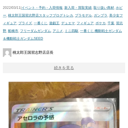
2022/03/11|
イベント・予約・入荷情報
,
新入荷・買取実績
,
取り扱い商材
,
ホビ
ー
,
桃太郎王国習志野店スタッフブログ
トレカ
,
プラモデル
,
ガンプラ
,
美少女フ
ィギュア
,
プライズ
,
一番くじ
,
遊戯王
,
デュエマ
,
フィギュア
,
ポケカ
,
千葉
,
習志
野
,
船橋市
,
フリーダムガンダム
,
アニメ
,
ミニ四駆
,
一番くじ ​機動戦士ガンダム
＆機動戦士ガンダムSEED
桃太郎王国習志野店店長
続きを見る