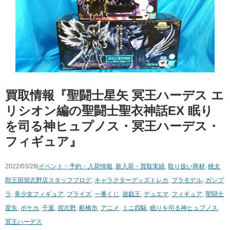
買取情報『聖闘士星矢 ​冥王ハーデス ​エ
リシオン編の聖闘士聖衣神話EX ​眠り
を司る神ヒュプノス・​冥王ハーデス・
フィギュア』
2022/03/28|
イベント・予約・入荷情報
,
新入荷・買取実績
,
取り扱い商材
,
桃太
郎王国習志野店スタッフブログ
,
キャラクターグッズ
トレカ
,
プラモデル
,
ガンプ
ラ
,
美少女フィギュア
,
プライズ
,
一番くじ
,
遊戯王
,
デュエマ
,
フィギュア
,
聖闘士
星矢
,
ポケカ
,
千葉
,
習志野
,
船橋市
,
アニメ
,
ミニ四駆
,
眠りを司る神ヒュプノス
,
冥王ハーデス