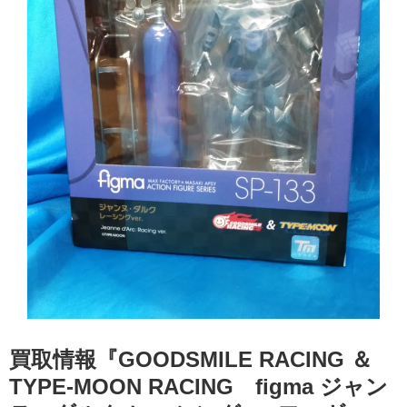
買取情報『GOODSMILE ​RACING ​＆ ​
TYPE-MOON ​RACING figma ​ジャン