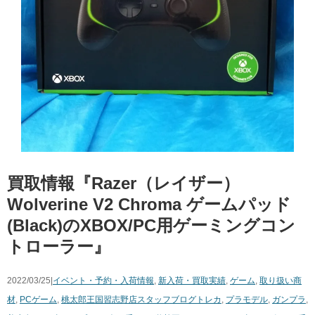
買取情報『Razer（レイザー） ​
Wolverine ​V2 ​Chroma ​ゲームパッド
(Black)のXBOX/PC用ゲーミングコン
トローラー』
2022/03/25|
イベント・予約・入荷情報
,
新入荷・買取実績
,
ゲーム
,
取り扱い商
材
,
PCゲーム
,
桃太郎王国習志野店スタッフブログ
トレカ
,
プラモデル
,
ガンプラ
,