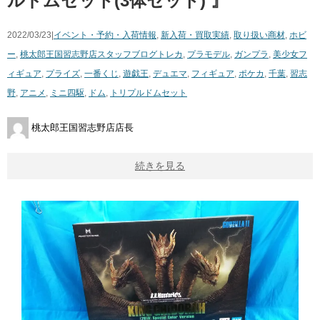
ルドムセット(3体セット) ​』
2022/03/23|
イベント・予約・入荷情報
,
新入荷・買取実績
,
取り扱い商材
,
ホビ
ー
,
桃太郎王国習志野店スタッフブログ
トレカ
,
プラモデル
,
ガンプラ
,
美少女フ
ィギュア
,
プライズ
,
一番くじ
,
遊戯王
,
デュエマ
,
フィギュア
,
ポケカ
,
千葉
,
習志
野
,
アニメ
,
ミニ四駆
,
ドム
,
トリプルドムセット
桃太郎王国習志野店店長
続きを見る