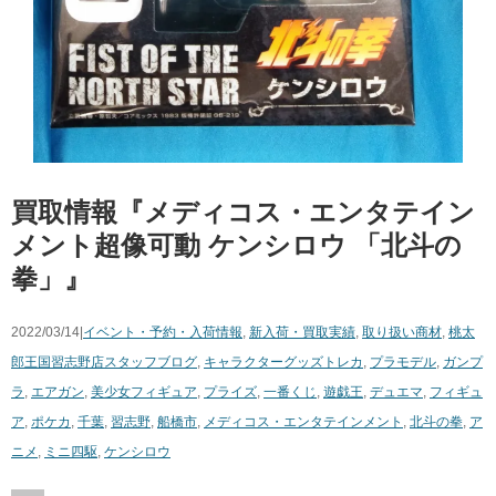
買取情報『メディコス・エンタテイン
メント超像可動 ​ケンシロウ ​「北斗の
拳」』
2022/03/14|
イベント・予約・入荷情報
,
新入荷・買取実績
,
取り扱い商材
,
桃太
郎王国習志野店スタッフブログ
,
キャラクターグッズ
トレカ
,
プラモデル
,
ガンプ
ラ
,
エアガン
,
美少女フィギュア
,
プライズ
,
一番くじ
,
遊戯王
,
デュエマ
,
フィギュ
ア
,
ポケカ
,
千葉
,
習志野
,
船橋市
,
メディコス・エンタテインメント
,
北斗の拳
,
ア
ニメ
,
ミニ四駆
,
​ケンシロウ