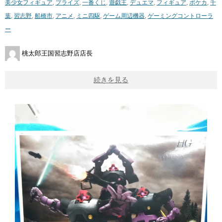
美少女フィギュア
,
プライズ
,
一番くじ
,
遊戯王
,
デュエマ
,
フィギュア
,
ポケカ
,
千
葉
,
習志野
,
船橋市
,
アニメ
,
ミニ四駆
,
ゲーム周辺機器
,
ゲーミングコントローラ
ー
桃太郎王国習志野店店長
続きを見る