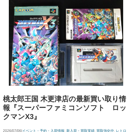
桃太郎王国 木更津店の最新買い取り情
報『スーパーファミコンソフト ロッ
クマンX3』
2026/07/06|
イベント・予約・入荷情報
,
新入荷・買取実績
,
買取強化中
,
レトロ