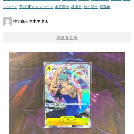
ンペーン
,
買取UPキャンペーン
,
木更津市
,
君津市
,
袖ヶ浦市
,
富津市
桃太郎王国木更津店
続きを見る