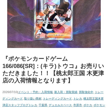
『ポケモンカードゲーム
166/086[SR]：(キラ)トウコ』お売りい
ただきました！！【桃太郎王国 木更津
店の入荷情報となります】
2026/07/10|
イベント・予約・入荷情報
,
新入荷・買取実績
,
買取強化中
,
トレー
ディングカード
,
取り扱い商材
,
トレーディングカード
,
トレカ
,
桃太郎王国木更
津店スタッフブログ
トレカ
,
千葉県
,
デュエルスペース
,
市原市
,
ポケカ
,
ポケモン