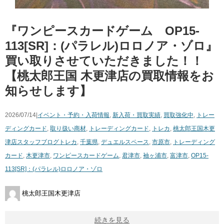
『ワンピースカードゲーム OP15-
113[SR]：(パラレル)ロロノア・ゾロ』
買い取りさせていただきました！！
【桃太郎王国 木更津店の買取情報をお
知らせします】
2026/07/14|
イベント・予約・入荷情報
,
新入荷・買取実績
,
買取強化中
,
トレー
ディングカード
,
取り扱い商材
,
トレーディングカード
,
トレカ
,
桃太郎王国木更
津店スタッフブログ
トレカ
,
千葉県
,
デュエルスペース
,
市原市
,
トレーディング
カード
,
木更津市
,
ワンピースカードゲーム
,
君津市
,
袖ヶ浦市
,
富津市
,
OP15-
113[SR]：(パラレル)ロロノア・ゾロ
桃太郎王国木更津店
続きを見る