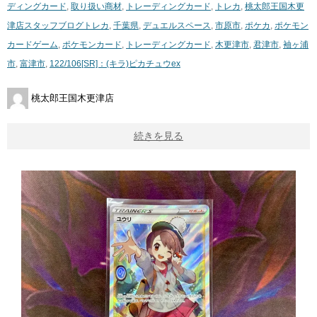
ディングカード
,
取り扱い商材
,
トレーディングカード
,
トレカ
,
桃太郎王国木更
津店スタッフブログ
トレカ
,
千葉県
,
デュエルスペース
,
市原市
,
ポケカ
,
ポケモン
カードゲーム
,
ポケモンカード
,
トレーディングカード
,
木更津市
,
君津市
,
袖ヶ浦
市
,
富津市
,
122/106[SR]：(キラ)ピカチュウex
桃太郎王国木更津店
続きを見る