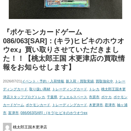
『ポケモンカードゲーム
086/063[SAR]：(キラ)ヒビキのホウオ
ウex』買い取りさせていただきまし
た！！【桃太郎王国 木更津店の買取情
報をお知らせします】
2026/07/21|
イベント・予約・入荷情報
,
新入荷・買取実績
,
買取強化中
,
トレー
ディングカード
,
取り扱い商材
,
トレーディングカード
,
トレカ
,
桃太郎王国木更
津店スタッフブログ
トレカ
,
千葉県
,
デュエルスペース
,
市原市
,
ポケカ
,
ポケモン
カードゲーム
,
ポケモンカード
,
トレーディングカード
,
木更津市
,
君津市
,
袖ヶ浦
市
,
富津市
,
086/063[SAR]：(キラ)ヒビキのホウオウex
桃太郎王国木更津店