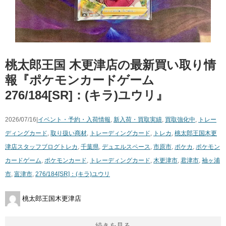
桃太郎王国 木更津店の最新買い取り情
報『ポケモンカードゲーム
276/184[SR]：(キラ)ユウリ』
2026/07/16|
イベント・予約・入荷情報
,
新入荷・買取実績
,
買取強化中
,
トレー
ディングカード
,
取り扱い商材
,
トレーディングカード
,
トレカ
,
桃太郎王国木更
津店スタッフブログ
トレカ
,
千葉県
,
デュエルスペース
,
市原市
,
ポケカ
,
ポケモン
カードゲーム
,
ポケモンカード
,
トレーディングカード
,
木更津市
,
君津市
,
袖ヶ浦
市
,
富津市
,
276/184[SR]：(キラ)ユウリ
桃太郎王国木更津店
続きを見る