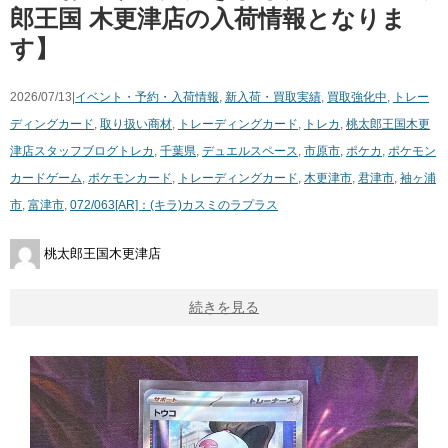
郎王国 木更津店の入荷情報となりま
す】
2026/07/13|
イベント・予約・入荷情報
,
新入荷・買取実績
,
買取強化中
,
トレー
ディングカード
,
取り扱い商材
,
トレーディングカード
,
トレカ
,
桃太郎王国木更
津店スタッフブログ
トレカ
,
千葉県
,
デュエルスペース
,
市原市
,
ポケカ
,
ポケモン
カードゲーム
,
ポケモンカード
,
トレーディングカード
,
木更津市
,
君津市
,
袖ヶ浦
市
,
富津市
,
072/063[AR]：(キラ)カスミのラプラス
桃太郎王国木更津店
続きを見る