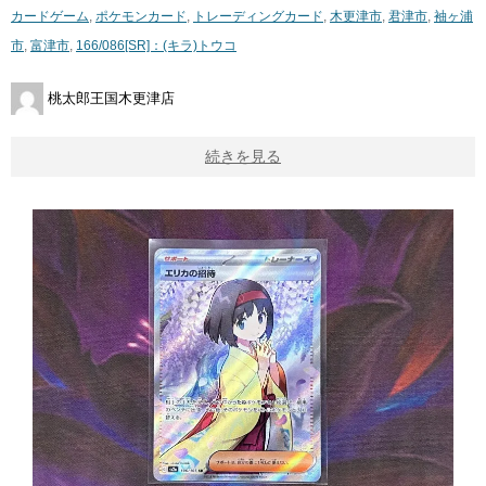
カードゲーム
,
ポケモンカード
,
トレーディングカード
,
木更津市
,
君津市
,
袖ヶ浦
市
,
富津市
,
166/086[SR]：(キラ)トウコ
桃太郎王国木更津店
続きを見る