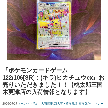
『ポケモンカードゲーム
122/106[SR]：(キラ)ピカチュウex』お
売りいただきました！！【桃太郎王国
木更津店の入荷情報となります】
2026/07/17|
イベント・予約・入荷情報
,
新入荷・買取実績
,
買取強化中
,
トレー