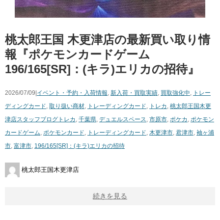
桃太郎王国 木更津店の最新買い取り情
報『ポケモンカードゲーム
196/165[SR]：(キラ)エリカの招待』
2026/07/09|
イベント・予約・入荷情報
,
新入荷・買取実績
,
買取強化中
,
トレー
ディングカード
,
取り扱い商材
,
トレーディングカード
,
トレカ
,
桃太郎王国木更
津店スタッフブログ
トレカ
,
千葉県
,
デュエルスペース
,
市原市
,
ポケカ
,
ポケモン
カードゲーム
,
ポケモンカード
,
トレーディングカード
,
木更津市
,
君津市
,
袖ヶ浦
市
,
富津市
,
196/165[SR]：(キラ)エリカの招待
桃太郎王国木更津店
続きを見る