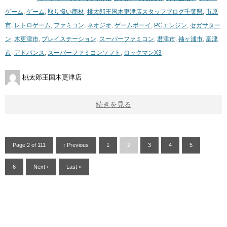
ゲーム
,
ゲーム
,
取り扱い商材
,
桃太郎王国木更津店スタッフブログ
千葉県
,
市原
市
,
レトロゲーム
,
ファミコン
,
ネオジオ
,
ゲームボーイ
,
PCエンジン
,
セガサター
ン
,
木更津市
,
プレイステーション
,
スーパーファミコン
,
君津市
,
袖ヶ浦市
,
富津
市
,
アドバンス
,
スーパーファミコンソフト
,
ロックマンX3
桃太郎王国木更津店
続きを見る
Page 2 of 111
‹ Previous
1
2
3
4
5
6
Next ›
Last »