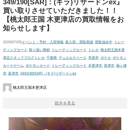
349/190[SAR]：(キラ)リザードンex』
買い取りさせていただきました！！
【桃太郎王国 木更津店の買取情報をお
知らせします】
2026/07/20|
イベント・予約・入荷情報
,
新入荷・買取実績
,
買取強化中
,
トレー
ディングカード
,
取り扱い商材
,
トレーディングカード
,
トレカ
,
桃太郎王国木更
津店スタッフブログ
トレカ
,
千葉県
,
デュエルスペース
,
市原市
,
ポケカ
,
ポケモン
カードゲーム
,
ポケモンカード
,
トレーディングカード
,
木更津市
,
君津市
,
袖ヶ浦
市
,
富津市
,
349/190[SAR]：(キラ)リザードンex
桃太郎王国木更津店
続きを見る