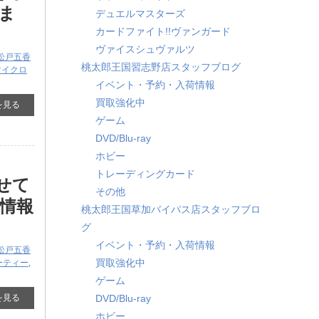
ま
デュエルマスターズ
カードファイト!!ヴァンガード
ヴァイスシュヴァルツ
松戸五香
桃太郎王国習志野店スタッフブログ
マイクロ
イベント・予約・入荷情報
買取強化中
を見る
ゲーム
DVD/Blu-ray
ホビー
トレーディングカード
せて
その他
情報
桃太郎王国草加バイパス店スタッフブロ
グ
イベント・予約・入荷情報
松戸五香
買取強化中
ーティー
,
ゲーム
を見る
DVD/Blu-ray
ホビー