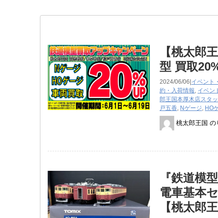
【桃太郎王
型 買取2
2024/06/06|
イベント
約・入荷情報
,
イベン
郎王国本厚木店スタッ
戸五香
,
Nゲージ
,
HO
桃太郎王国 の
『鉄道模型 
電車基本
【桃太郎王