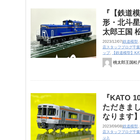
『【鉄道模
形・北斗星
太郎王国 
2023/12/07|
鉄道模型
,
店スタッフブログ
千葉
ップ
,
【鉄道模型】KA
桃太郎王国松
『KATO 
ただきまし
なります
2023/09/08|
鉄道模型
,
店スタッフブログ
千葉
ット