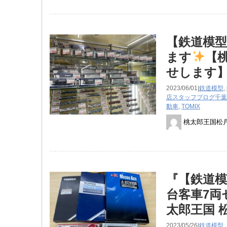
【鉄道模型
ます
【
せします
2023/06/01|
鉄道模型
,
店スタッフブログ
千葉
動車
,
TOMIX
桃太郎王国松
『【鉄道模
台客車7両
太郎王国 
2023/05/26|
鉄道模型
,