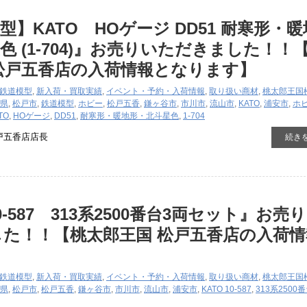
型】KATO HOゲージ DD51 耐寒形・暖
色 (1-704)』お売りいただきました！！
松戸五香店の入荷情報となります】
鉄道模型
,
新入荷・買取実績
,
イベント・予約・入荷情報
,
取り扱い商材
,
桃太郎王国
県
,
松戸市
,
鉄道模型
,
ホビー
,
松戸五香
,
鎌ヶ谷市
,
市川市
,
流山市
,
KATO
,
浦安市
,
ホ
TO
,
HOゲージ
,
DD51
,
耐寒形・暖地形・北斗星色
,
1-704
戸五香店店長
続き
10-587 313系2500番台3両セット』お売
た！！【桃太郎王国 松戸五香店の入荷情
】
鉄道模型
,
新入荷・買取実績
,
イベント・予約・入荷情報
,
取り扱い商材
,
桃太郎王国
県
,
松戸市
,
松戸五香
,
鎌ヶ谷市
,
市川市
,
流山市
,
浦安市
,
KATO 10-587
,
313系2500