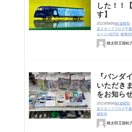
した！！【
す】
2023/09/06|
鉄道模型
,
店スタッフブログ
千葉
エース A0755
,
南海5
桃太郎王国松
『バンダ
いただきま
をお知ら
2023/09/06|
鉄道模型
,
店スタッフブログ
千葉
浦安市
桃太郎王国松