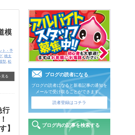
道模
ント・予
グ
,
桃太
模型
,
松
ブログの読者になる
を見る
ブログの読者になると新着記事の通知を
メールで受け取ることができます。
読者登録はコチラ
急行
！
ブログ内の記事を検索する
す】