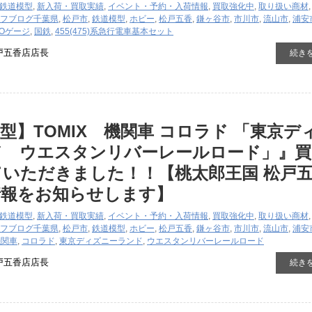
鉄道模型
,
新入荷・買取実績
,
イベント・予約・入荷情報
,
買取強化中
,
取り扱い商材
フブログ
千葉県
,
松戸市
,
鉄道模型
,
ホビー
,
松戸五香
,
鎌ヶ谷市
,
市川市
,
流山市
,
浦安
Oゲージ
,
国鉄
,
455(475)系急行電車基本セット
戸五香店店長
続き
型】TOMIX 機関車 コロラド 「東京デ
ド ウエスタンリバーレールロード」』買
いただきました！！【桃太郎王国 松戸
情報をお知らせします】
鉄道模型
,
新入荷・買取実績
,
イベント・予約・入荷情報
,
買取強化中
,
取り扱い商材
フブログ
千葉県
,
松戸市
,
鉄道模型
,
ホビー
,
松戸五香
,
鎌ヶ谷市
,
市川市
,
流山市
,
浦安
機関車
,
コロラド
,
東京ディズニーランド
,
ウエスタンリバーレールロード
戸五香店店長
続き