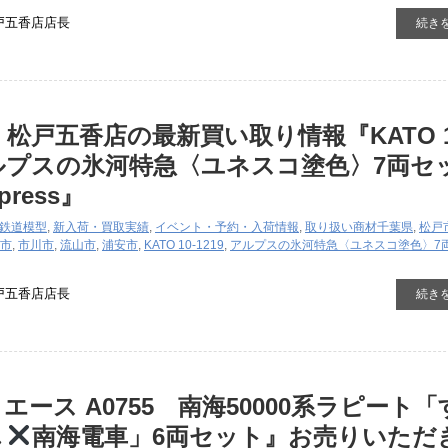
戸五香店店長
続き
 松戸五香店の最新買い取り情報『KATO 1
アルプスの氷河特急〈ユネスコ塗色〉7両セ
xpress』
鉄道模型
,
新入荷・買取実績
,
イベント・予約・入荷情報
,
取り扱い商材
千葉県
,
松戸
市
,
市川市
,
流山市
,
浦安市
,
KATO 10-1219
,
アルプスの氷河特急〈ユネスコ塗色〉7
戸五香店店長
続き
エース A0755 南海50000系ラピート「
し
南海電車」6両セット』お売りいただ