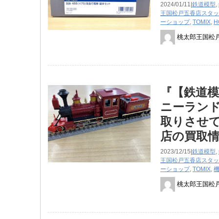
2024/01/11|
鉄道模型
,
王国松戸五香店スタッ
ーショップ
,
TOMIX
,
H
桃太郎王国松
『【鉄道模
ニーラン
取りさせて
店の買取
2023/12/15|
鉄道模型
,
王国松戸五香店スタッ
ーショップ
,
TOMIX
,
桃太郎王国松