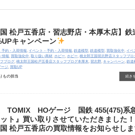
国 松戸五香店・習志野店・本厚木店】鉄
0%UPキャンペーン
・予約・入荷情報
,
イベント・予約・入荷情報
,
鉄道模型
,
鉄道模型
,
買取強化中
,
イベ
ト情報
,
買取強化中
,
取り扱い商材
,
ホビー
,
ホビー
,
桃太郎王国習志野店スタッフブロ
フブログ
,
桃太郎王国松戸五香店スタッフブログ
本厚木
,
習志野
,
キャンペーン
,
鉄道
ゲージ
,
買取UP
りもの担当
続き
TOMIX HOゲージ 国鉄 455(475)系
セット』買い取りさせていただきました！
国 松戸五香店の買取情報をお知らせしま