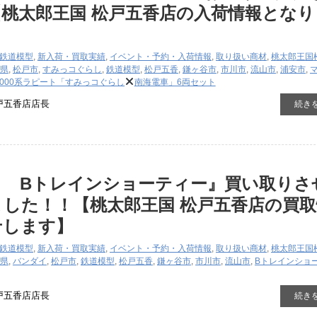
桃太郎王国 松戸五香店の入荷情報となり
鉄道模型
,
新入荷・買取実績
,
イベント・予約・入荷情報
,
取り扱い商材
,
桃太郎王国
県
,
松戸市
,
すみっコぐらし
,
鉄道模型
,
松戸五香
,
鎌ヶ谷市
,
市川市
,
流山市
,
浦安市
,
0000系ラピート「すみっコぐらし
南海電車」6両セット
戸五香店店長
続き
イ Bトレインショーティー』買い取りさ
した！！【桃太郎王国 松戸五香店の買取
せします】
鉄道模型
,
新入荷・買取実績
,
イベント・予約・入荷情報
,
取り扱い商材
,
桃太郎王国
県
,
バンダイ
,
松戸市
,
鉄道模型
,
松戸五香
,
鎌ヶ谷市
,
市川市
,
流山市
,
Bトレインショ
戸五香店店長
続き