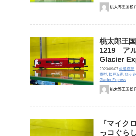
桃太郎王国松
桃太郎王国
1219 
Glacier E
2023/09/07|
鉄道模型
,
模型
,
松戸五香
,
鎌ヶ谷
Glacier Express
桃太郎王国松
『マイクロ
っコぐら