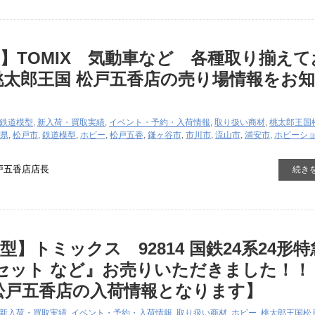
】TOMIX 気動車など 各種取り揃えて
桃太郎王国 松戸五香店の売り場情報をお
】
鉄道模型
,
新入荷・買取実績
,
イベント・予約・入荷情報
,
取り扱い商材
,
桃太郎王国
県
,
松戸市
,
鉄道模型
,
ホビー
,
松戸五香
,
鎌ヶ谷市
,
市川市
,
流山市
,
浦安市
,
ホビーシ
戸五香店店長
続き
型】トミックス 92814 国鉄24系24形
セット など』お売りいただきました！！
松戸五香店の入荷情報となります】
新入荷・買取実績
,
イベント・予約・入荷情報
,
取り扱い商材
,
ホビー
,
桃太郎王国松