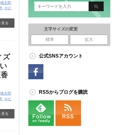
,
桃太郎
市
,
ホビ
を見る
文字サイズの変更
標準
拡大
ィズ
公式SNSアカウント
い
五香
RSSからブログを購読
,
桃太郎
市
,
ホビ
を見る