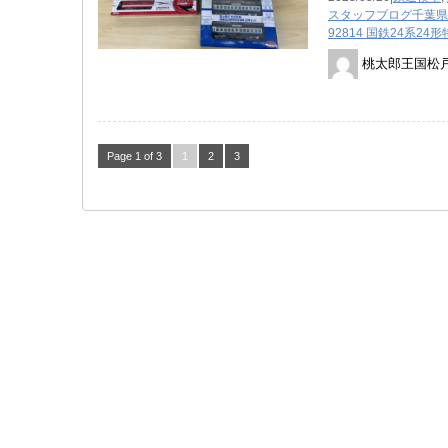
スタッフブログ
千葉県
92814 国鉄24系2
桃太郎王国松
Page 1 of 3
1
2
3