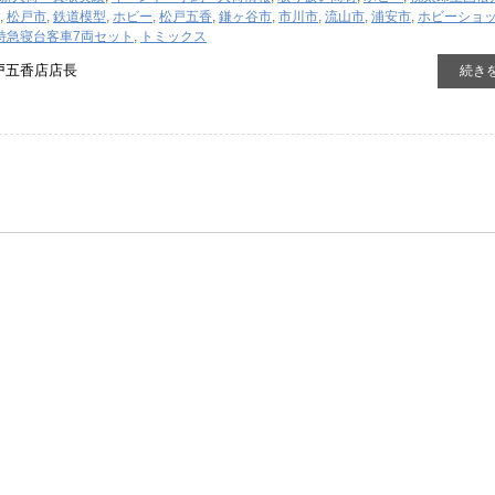
,
松戸市
,
鉄道模型
,
ホビー
,
松戸五香
,
鎌ヶ谷市
,
市川市
,
流山市
,
浦安市
,
ホビーショ
4形特急寝台客車7両セット
,
トミックス
戸五香店店長
続き