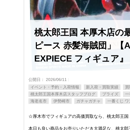
桃太郎王国 本厚木店の
ピース 赤髪海賊団」【A賞
EXPIECE フィギュア』
公開日：
2026/06/11
:
イベント・予約・入荷情報
新入荷・買取実績
買
桃太郎王国本厚木店スタッフブログ
プライズ
一
海老名市
伊勢崎市
ガチャガチャ
一番くじ ワ
☆厚木市でフィギュアの高価買取なら、桃太郎王国
本日も良い商品をお売りいただき大満足な、桃太郎