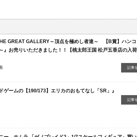
HE GREAT GALLERY～頂点を極めし者達～ 【B賞】ハン
～』お売りいただきました！！【桃太郎王国 松戸五香店の入
長
記事
ゲームの【190/173】エリカのおもてなし「SR」』
記事
ー ホムラ 「ゼノブレイド2」1/7スケールフィギュア』買