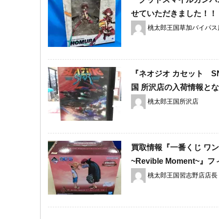
せていただきました！！
桃太郎王国草加バイパス
『ネオジオ カセット 
国 所沢店の入荷情報と
桃太郎王国所沢店
買取情報『一番くじ ​ワ
~Revible ​Moment~
桃太郎王国習志野店店長