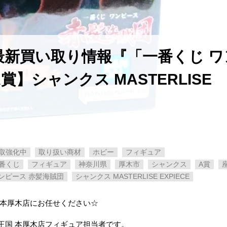
最新買い取り情報『「一番くじ ワ
】シャンクス MASTERLISE
取強化中
取り扱い商材
ホビー
フィギュア
番くじ
フィギュア
神奈川県
厚木市
シャンクス
A賞
ンピース 赤髪海賊団
シャンクス MASTERLISE EXPIECE
 本厚木店にお任せください☆
王国 本厚木店フィギュア担当者です。