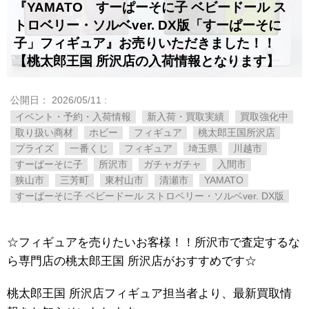
『YAMATO すーぱーそに子 ベビードール ス
トロベリー・ソルベver. DX版「すーぱーそに
子」フィギュア』お売りいただきました！！
【桃太郎王国 所沢店の入荷情報となります】
公開日：
2026/05/11
:
イベント・予約・入荷情報
新入荷・買取実績
買取強化中
取り扱い商材
ホビー
フィギュア
桃太郎王国所沢店
プライズ
一番くじ
フィギュア
埼玉県
川越市
すーぱーそに子
所沢市
ガチャガチャ
入間市
狭山市
三芳町
東村山市
清瀬市
YAMATO
すーぱーそに子 ベビードール ストロベリー・ソルベver. DX版
☆フィギュアを売りたいお客様！！所沢市で査定するな
ら専門店の桃太郎王国 所沢店がおすすめです☆
桃太郎王国 所沢店フィギュア担当者より、最新買取情