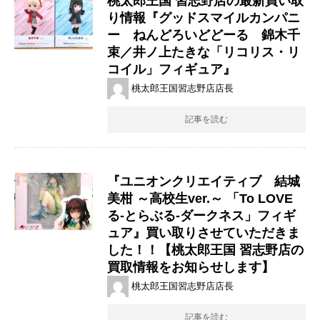
桃太郎王国 習志野店の最新買い取
り情報『グッドスマイルカンパニ
ー ねんどろいどどーる 錦木千
束／井ノ上たきな「リコリス・リ
コイル」フィギュア』
桃太郎王国習志野店店長
記事を読む
『ユニオンクリエイティブ 結城
美柑 ​～高校生ver.～ ​「To ​LOVE
る-とらぶる-ダークネス」フィギ
ュア』買い取りさせていただきま
した！！【桃太郎王国 習志野店の
買取情報をお知らせします】
桃太郎王国習志野店店長
記事を読む