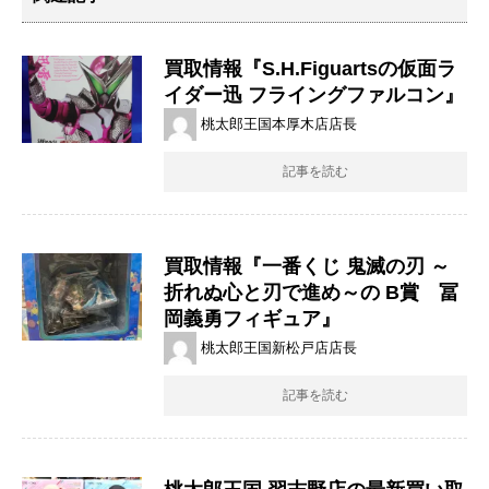
買取情報『S.H.Figuartsの仮面ラ
イダー迅 ​フライングファルコン』
桃太郎王国本厚木店店長
記事を読む
買取情報『一番くじ ​鬼滅の刃 ​～
折れぬ心と刃で進め～の ​B賞 冨
岡義勇フィギュア』
桃太郎王国新松戸店店長
記事を読む