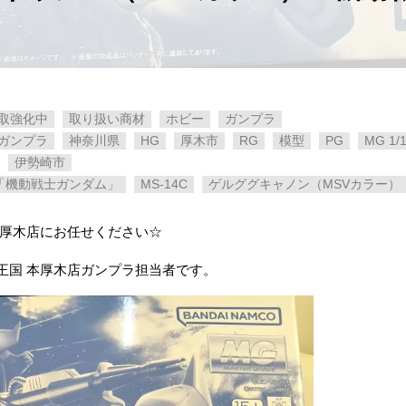
取強化中
取り扱い商材
ホビー
ガンプラ
ガンプラ
神奈川県
HG
厚木市
RG
模型
PG
MG 1/
伊勢崎市
ー）「機動戦士ガンダム」
MS-14C
ゲルググキャノン（MSVカラー）
本厚木店にお任せください☆
王国 本厚木店ガンプラ担当者です。