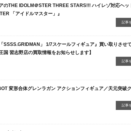
 ​IDOLM＠STER ​THREE ​STARS!!! ​ハイレゾ対応ヘッ
LM＠STER ​「アイドルマスター」』
記事
SSS.GRIDMAN」 1/7スケールフィギュア』買い取りさせ
王国 習志野店の買取情報をお知らせします】
記事
BOT ​変形合体グレンラガン アクションフィギュア／天元突破
記事