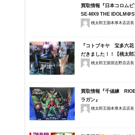
買取情報『日本コロムビアのTHE
SE-MX9 ​THE ​IDO
桃太郎王国本厚木店店長
『コトブキヤ 宝多六花「S
だきました！！【桃太郎
桃太郎王国習志野店店長
買取情報『千値練 RIO
ラガン』
桃太郎王国本厚木店店長