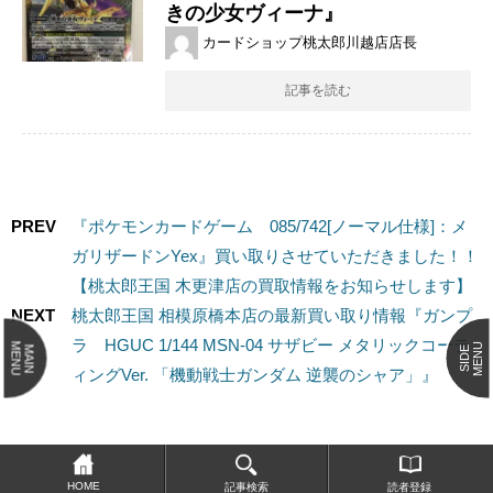
きの少女ヴィーナ』
カードショップ桃太郎川越店店長
記事を読む
PREV
『ポケモンカードゲーム 085/742[ノーマル仕様]：メ
ガリザードンYex』買い取りさせていただきました！！
【桃太郎王国 木更津店の買取情報をお知らせします】
NEXT
桃太郎王国 相模原橋本店の最新買い取り情報『ガンプ
ラ HGUC 1/144 MSN-04 サザビー メタリックコーテ
MENU
MENU
MAIN
SIDE
ィングVer. 「機動戦士ガンダム 逆襲のシャア」』
HOME
記事検索
読者登録