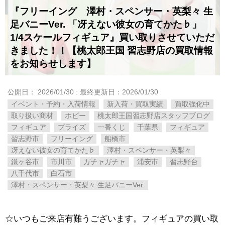
『フリーイング 澤村・スペンサー・英梨々 生
足バニーVer. 「冴えない彼女の育てかた♭」
1/4スケールフィギュア』買い取りさせていただ
きました！！【桃太郎王国 習志野店の買取情報
をお知らせします】
公開日：
2026/01/30
: 最終更新日：2026/01/30
イベント・予約・入荷情報
新入荷・買取実績
買取強化中
取り扱い商材
ホビー
桃太郎王国習志野店スタッフブログ
フィギュア
プライズ
一番くじ
千葉県
フィギュア
習志野市
フリーイング
船橋市
冴えない彼女の育てかた♭
澤村・スペンサー・英梨々
鎌ヶ谷市
市川市
ガチャガチャ
浦安市
習志野台
八千代市
白石市
澤村・スペンサー・英梨々 生足バニーVer.
☆いつもご来店有難うございます。フィギュアの買い取