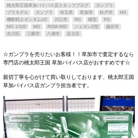
桃太郎王国草加バイパス店スタッフブログ
ガンプラ
プラモデル
ガンプラ
埼玉県
草加市
松戸市
HG
機動戦士ガンダムUC
川口市
RG
模型
PG
MG 1/100
MG
RGM-89D
ジェガンD型
越谷市
吉川氏
三郷市
八潮市
足立区
☆ガンプラを売りたいお客様！！草加市で査定するなら
専門店の桃太郎王国 草加バイパス店がおすすめです☆
親切丁寧を心がけて買い取りしております、桃太郎王国
草加バイパス店ガンプラ担当者です。