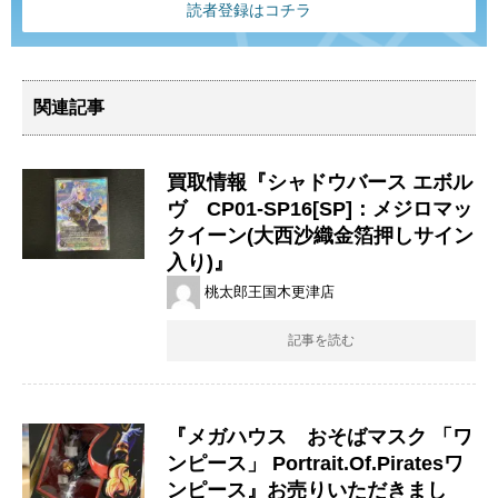
読者登録はコチラ
関連記事
買取情報『シャドウバース エボル
ヴ CP01-SP16[SP]：メジロマッ
クイーン(大西沙織金箔押しサイン
入り)』
桃太郎王国木更津店
記事を読む
『メガハウス おそばマスク ​「ワ
ンピース」 ​Portrait.Of.Piratesワ
ンピース』お売りいただきまし