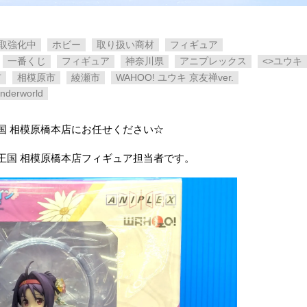
取強化中
ホビー
取り扱い商材
フィギュア
一番くじ
フィギュア
神奈川県
アニプレックス
<>ユウキ
市
相模原市
綾瀬市
WAHOO! ユウキ 京友禅ver.
erworld
国 相模原橋本店にお任せください☆
王国 相模原橋本店フィギュア担当者です。