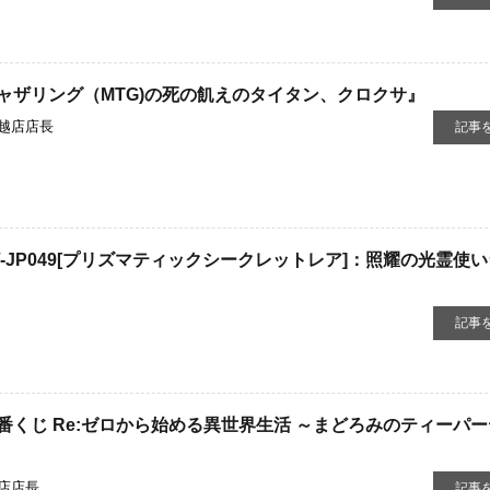
ャザリング（MTG)の死の飢えのタイタン、クロクサ』
越店店長
記事
V-JP049[プリズマティックシークレットレア]：照耀の光霊使
記事
くじ ​Re:ゼロから始める異世界生活 ​～まどろみのティーパ
店店長
記事