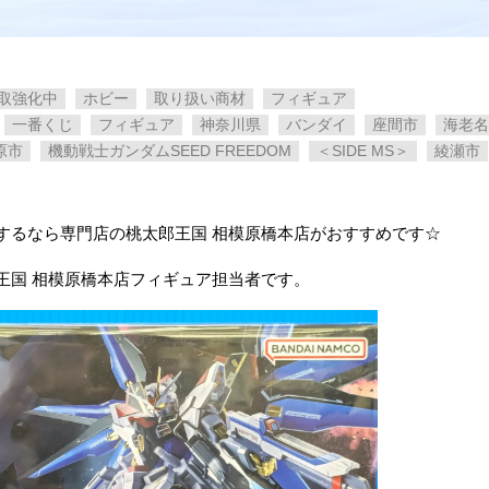
取強化中
ホビー
取り扱い商材
フィギュア
一番くじ
フィギュア
神奈川県
バンダイ
座間市
海老名
原市
機動戦士ガンダムSEED FREEDOM
＜SIDE MS＞
綾瀬市
するなら専門店の桃太郎王国 相模原橋本店がおすすめです☆
王国 相模原橋本店フィギュア担当者です。