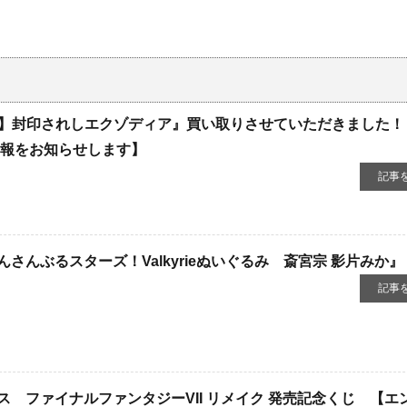
057】封印されしエクゾディア』買い取りさせていただきました
情報をお知らせします】
記事
さんぶるスターズ！Valkyrieぬいぐるみ 斎宮宗 ​影片みか』
記事
 ファイナルファンタジーVII ​リメイク ​発売記念くじ 【エ