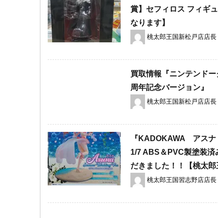
賞】セフィロス フィギ
なります】
桃太郎王国新松戸店店長
買取情報『ニンテンドーク
周年記念バージョン』
桃太郎王国新松戸店店長
『KADOKAWA アスナ ​
1/7 ​ABS＆PVC
だきました！！【桃太郎
桃太郎王国習志野店店長