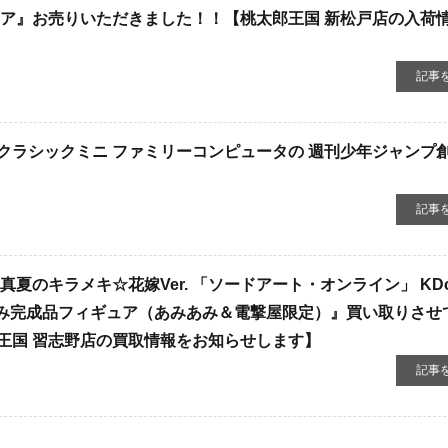
ュア​』お売りいただきました！！【桃太郎王国 新松戸店の入荷
記事
ラシックミニ ​ファミリーコンピュータの ​週刊少年ジャンプ創
記事
真夏のキラメキ☆花嫁Ver. ​「ソードアート・オンライン」 ​KDcol
製塗装済み完成品フィギュア（あみあみ＆電撃屋限定）』買い取りさせ
王国 習志野店の買取情報をお知らせします】
記事