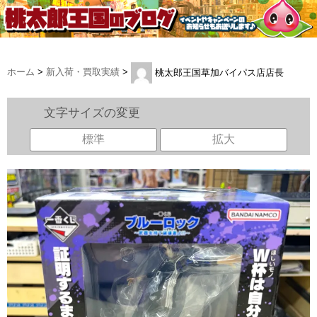
ホーム
>
新入荷・買取実績
>
桃太郎王国草加バイパス店店長
文字サイズの変更
標準
拡大