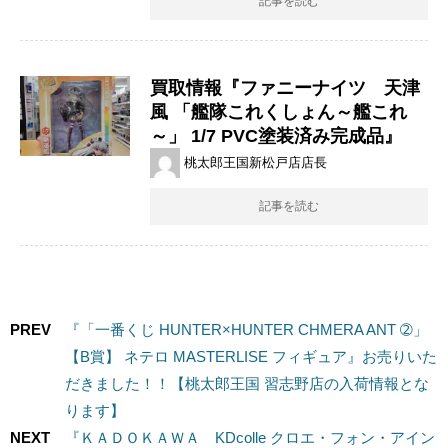
記事を読む
買取情報『ファニーナイツ 天津
風 ​「艦隊これくしょん～艦これ
～」 ​1/7 ​PVC塗装済み完成品』
桃太郎王国新松戸店店長
記事を読む
PREV
『「一番くじ HUNTER×HUNTER CHMERA ANT ➁」
【B賞】 ネテロ MASTERLISE フィギュア』お売りいた
だきました！！【桃太郎王国 習志野店の入荷情報とな
ります】
NEXT
『ＫＡＤＯＫＡＷＡ KDcolle クロエ・フォン・アイン