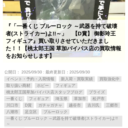
『「一番くじ ブルーロック ～武器を持て破壊
者(ストライカー)よ!!～」 【D賞】 御影玲王
フィギュア』買い取りさせていただきまし
た！！【桃太郎王国 草加バイパス店の買取情報
をお知らせします】
公開日：
2025/09/30
: 最終更新日：2025/09/30
イベント・予約・入荷情報
新入荷・買取実績
買取強化中
取り扱い商材
ホビー
フィギュア
桃太郎王国草加バイパス店スタッフブログ
プライズ
一番くじ
フィギュア
埼玉県
草加市
松戸市
川口市
D賞
ガチャガチャ
越谷市
吉川氏
三郷市
八潮市
足立区
ブルーロック
一番くじ ブルーロック ～武器を持て破壊者(ストライカー)よ!!
～