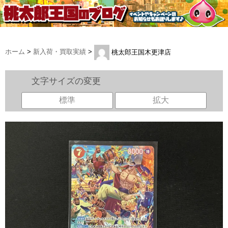
ホーム
>
新入荷・買取実績
>
桃太郎王国木更津店
文字サイズの変更
標準
拡大