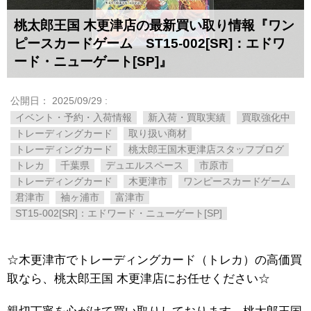
桃太郎王国 木更津店の最新買い取り情報『ワン
ピースカードゲーム ST15-002[SR]：エドワ
ード・ニューゲート[SP]』
公開日：
2025/09/29
:
イベント・予約・入荷情報
新入荷・買取実績
買取強化中
トレーディングカード
取り扱い商材
トレーディングカード
桃太郎王国木更津店スタッフブログ
トレカ
千葉県
デュエルスペース
市原市
トレーディングカード
木更津市
ワンピースカードゲーム
君津市
袖ヶ浦市
富津市
ST15-002[SR]：エドワード・ニューゲート[SP]
☆木更津市でトレーディングカード（トレカ）の高価買
取なら、桃太郎王国 木更津店にお任せください☆