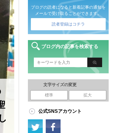
ブログの読者になると新着記事の通知を
メールで受け取ることができます。
読者登録はコチラ
ブログ内の記事を検索する
文字サイズの変更
の
標準
拡大
聖
公式SNSアカウント
まし