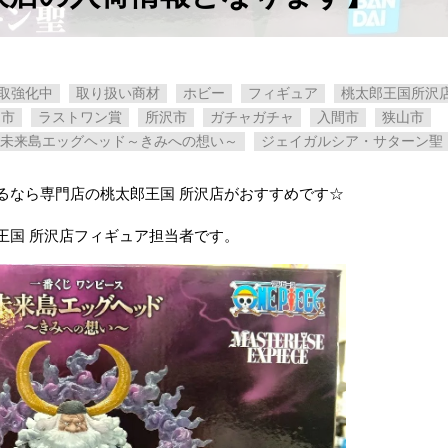
取強化中
取り扱い商材
ホビー
フィギュア
桃太郎王国所沢
越市
ラストワン賞
所沢市
ガチャガチャ
入間市
狭山市
 未来島エッグヘッド～きみへの想い～
ジェイガルシア・サターン聖
るなら専門店の桃太郎王国 所沢店がおすすめです☆
王国 所沢店フィギュア担当者です。