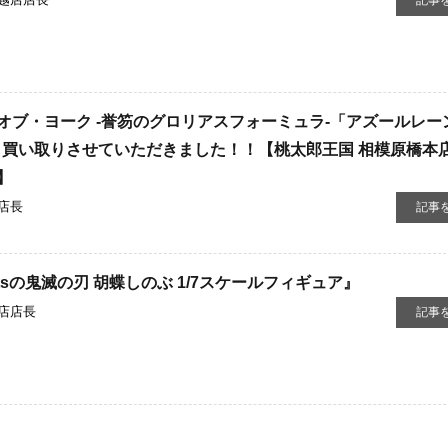
越店店長
記事
オブ・ヨーク -誉笏のグロリアスフォーミュラ-「アズールレー
ア』買い取りさせていただきました！！【桃太郎王国 相模原橋本
】
店長
記事
htsの鬼滅の刃 ​胡蝶しのぶ ​1/7スケールフィギュア』
店店長
記事