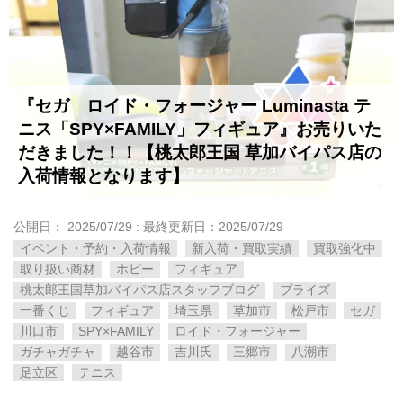
『セガ ロイド・フォージャー Luminasta テ
ニス「SPY×FAMILY」フィギュア』お売りいた
だきました！！【桃太郎王国 草加バイパス店の
入荷情報となります】
公開日：
2025/07/29
: 最終更新日：2025/07/29
イベント・予約・入荷情報
新入荷・買取実績
買取強化中
取り扱い商材
ホビー
フィギュア
桃太郎王国草加バイパス店スタッフブログ
プライズ
一番くじ
フィギュア
埼玉県
草加市
松戸市
セガ
川口市
SPY×FAMILY
ロイド・フォージャー
ガチャガチャ
越谷市
吉川氏
三郷市
八潮市
足立区
テニス