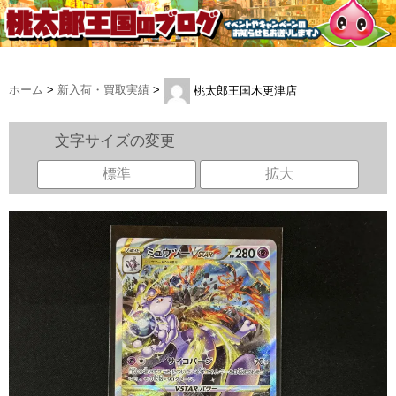
ホーム
>
新入荷・買取実績
>
桃太郎王国木更津店
文字サイズの変更
標準
拡大