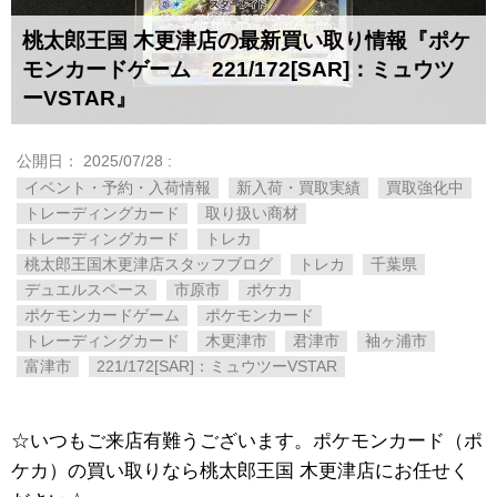
桃太郎王国 木更津店の最新買い取り情報『ポケ
モンカードゲーム 221/172[SAR]：ミュウツ
ーVSTAR』
公開日：
2025/07/28
:
イベント・予約・入荷情報
新入荷・買取実績
買取強化中
トレーディングカード
取り扱い商材
トレーディングカード
トレカ
桃太郎王国木更津店スタッフブログ
トレカ
千葉県
デュエルスペース
市原市
ポケカ
ポケモンカードゲーム
ポケモンカード
トレーディングカード
木更津市
君津市
袖ヶ浦市
富津市
221/172[SAR]：ミュウツーVSTAR
☆いつもご来店有難うございます。ポケモンカード（ポ
ケカ）の買い取りなら桃太郎王国 木更津店にお任せく