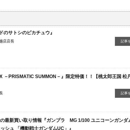
ドのサトシのピカチュウ』
越店店長
記事
OX －PRISMATIC SUMMON－』限定特価！！【桃太郎王国 
長
記事
の最新買い取り情報『ガンプラ MG 1/100 ユニコーンガンダ
ィニッシュ 「機動戦士ガンダムUC」』