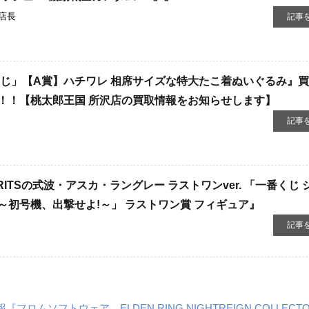
店長
記事
くじ」【A賞】ハチワレ 相席サイズな特大たこ着ぬいぐるみ』
！！【桃太郎王国 所沢店の買取情報をお知らせします】
記事
IRITSの式波・アスカ・ラングレー ​ラストワンver. ​「一番くじ 
初号機、出撃せよ!～」 ​ラストワン賞 ​フィギュア』
記事
フトウェア ELDEN ​RING ​NIGHTREIGN ​COLLECTOR‘