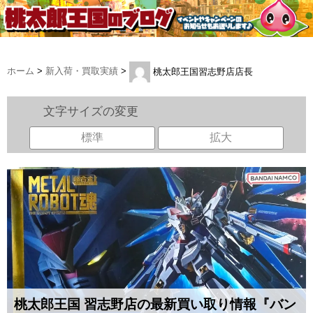
ホーム
>
新入荷・買取実績
>
桃太郎王国習志野店店長
文字サイズの変更
標準
拡大
桃太郎王国 習志野店の最新買い取り情報『バン