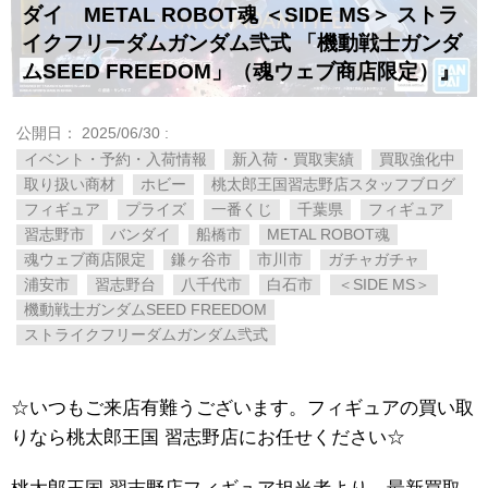
ダイ METAL ​ROBOT魂 ​＜SIDE ​MS＞ ​ストラ
イクフリーダムガンダム弐式 ​「機動戦士ガンダ
ムSEED ​FREEDOM」（​魂ウェブ商店限定）』
公開日：
2025/06/30
:
イベント・予約・入荷情報
新入荷・買取実績
買取強化中
取り扱い商材
ホビー
桃太郎王国習志野店スタッフブログ
フィギュア
プライズ
一番くじ
千葉県
フィギュア
習志野市
バンダイ
船橋市
METAL ​ROBOT魂
魂ウェブ商店限定
鎌ヶ谷市
市川市
ガチャガチャ
浦安市
習志野台
八千代市
白石市
＜SIDE ​MS＞
機動戦士ガンダムSEED ​FREEDOM
ストライクフリーダムガンダム弐式
☆いつもご来店有難うございます。フィギュアの買い取
りなら桃太郎王国 習志野店にお任せください☆