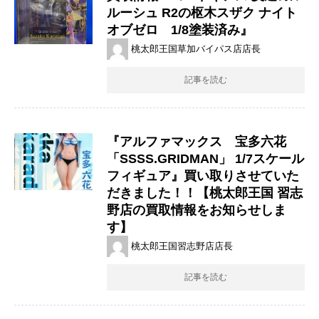
ルーシュ ​R2の枢木スザク ​ナイト
オブゼロ 1/8塗装済み』
桃太郎王国草加バイパス店店長
記事を読む
『アルファマックス 宝多六花 ​
「SSSS.GRIDMAN」 ​1/7スケール
フィギュア』買い取りさせていた
だきました！！【桃太郎王国 習志
野店の買取情報をお知らせしま
す】
桃太郎王国習志野店店長
記事を読む