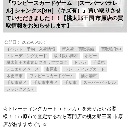
『ワンピースカードゲーム [スーパーパラレ
ル] シャンクス[SR] （キズ有）』買い取りさせ
ていただきました！！【桃太郎王国 市原店の買
取情報をお知らせします】
公開日：
2025/06/16
:
イベント・予約・入荷情報
新入荷・買取実績
買取強化中
トレーディングカード
取り扱い商材
ホビー
桃太郎王国市原店スタッフブログ
トレカ
千葉県
デュエルスペース
市原市
トレーディングカード
木更津市
ワンピースカードゲーム
袖ヶ浦市
千葉市緑区
千葉市中央区
千葉市
スーパーパラレル
シャンクス[SR]
☆トレーディングカード（トレカ）を売りたいお客
様！！市原市で査定するなら専門店の桃太郎王国 市原
店がおすすめです☆