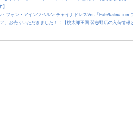
す】
インツベルン ​チャイナドレスVer.「Fate/kaleid ​liner 
 フィギュア』お売りいただきました！！【桃太郎王国 習志野店の入荷情報