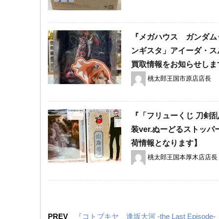
『メガハウス ガンダム･
ンギスタ」アイーダ・ス
買取情報をお知らせしま
桃太郎王国市原店店長
『「フリューくじ 刀剣乱
装ver.ぬーどるストッ
荷情報となります】
桃太郎王国本厚木店店長
PREV
『コトブキヤ 逢坂大河 -the Last Ep