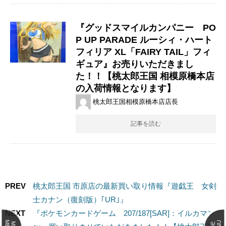
『グッドスマイルカンパニー PO
P UP PARADE ルーシィ・ハート
フィリア XL「FAIRY TAIL」フィ
ギュア』お売りいただきまし
た！！【桃太郎王国 相模原橋本店
の入荷情報となります】
桃太郎王国相模原橋本店店長
記事を読む
PREV
桃太郎王国 市原店の最新買い取り情報『遊戯王 女剣
士カナン（復刻版）｢UR｣』
NEXT
『ポケモンカードゲーム 207/187[SAR]：イルカマン