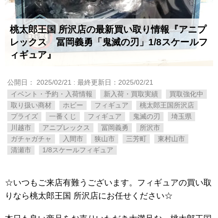
桃太郎王国 所沢店の最新買い取り情報『アニプ
レックス 冨岡義勇「鬼滅の刃」1/8スケールフ
ィギュア』
公開日：
2025/02/21
: 最終更新日：2025/02/21
イベント・予約・入荷情報
新入荷・買取実績
買取強化中
取り扱い商材
ホビー
フィギュア
桃太郎王国所沢店
プライズ
一番くじ
フィギュア
鬼滅の刃
埼玉県
川越市
アニプレックス
冨岡義勇
所沢市
ガチャガチャ
入間市
狭山市
三芳町
東村山市
清瀬市
1/8スケールフィギュア
☆いつもご来店有難うございます。フィギュアの買い取
りなら桃太郎王国 所沢店にお任せください☆