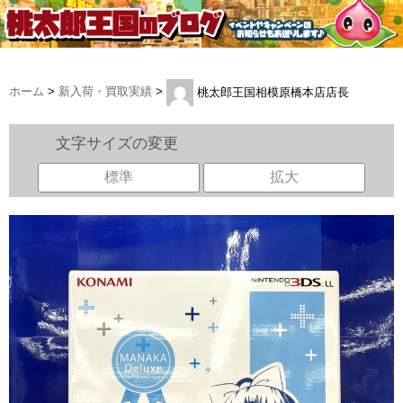
ホーム
>
新入荷・買取実績
>
桃太郎王国相模原橋本店店長
文字サイズの変更
標準
拡大