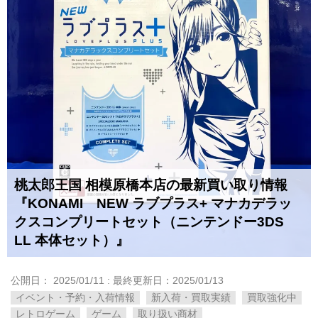
桃太郎王国 相模原橋本店の最新買い取り情報
『KONAMI NEW ​ラブプラス+ ​マナカデラッ
クスコンプリートセット（ニンテンドー3DS
LL 本体セット）』
公開日：
2025/01/11
: 最終更新日：2025/01/13
イベント・予約・入荷情報
新入荷・買取実績
買取強化中
レトロゲーム
ゲーム
取り扱い商材