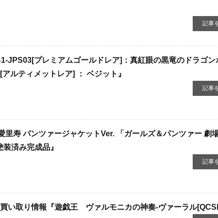
記事
B1-JPS03[プレミアムゴールドレア]：真紅眼の黒竜のドラゴ
2 [アルティメットレア] ： ベジット』
記事
寿 ​パンツァージャケットVer. ​「ガールズ＆パンツァー ​劇場
PVC製塗装済み完成品』
記事
買い取り情報『遊戯王 ヴァルモニカの神奏-ヴァーラル[QCSE