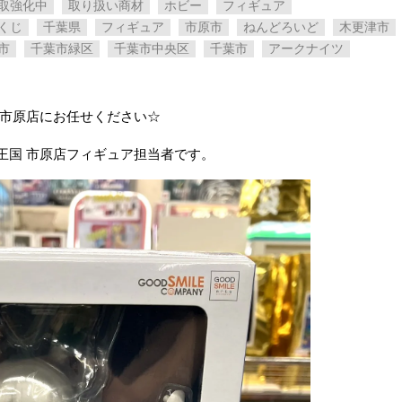
取強化中
取り扱い商材
ホビー
フィギュア
くじ
千葉県
フィギュア
市原市
ねんどろいど
木更津市
市
千葉市緑区
千葉市中央区
千葉市
アークナイツ
 市原店にお任せください☆
王国 市原店フィギュア担当者です。