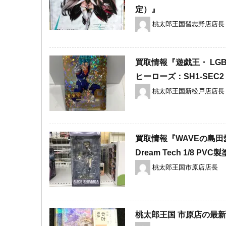
定）』
桃太郎王国習志野店店長
買取情報『遊戯王・ LG
ヒーローズ：SH1-SEC
桃太郎王国新松戸店店長
買取情報『WAVEの島田愛里
Dream ​Tech ​1/8 ​
桃太郎王国市原店店長
桃太郎王国 市原店の最新