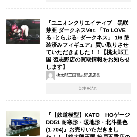
『ユニオンクリエイティブ 黒咲
芽亜 ​ダークネスVer. ​「To ​LOVE
る ​-とらぶる- ​ダークネス」 ​1/6 ​塗
装済みフィギュア』買い取りさせ
ていただきました！！【桃太郎王
国 習志野店の買取情報をお知らせ
します】
桃太郎王国習志野店店長
記事を読む
『【鉄道模型】KATO HOゲージ
DD51 耐寒形・暖地形・北斗星色
(1-704)』お売りいただきまし
た！！【桃太郎王国 松戸五香店の