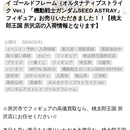
イ ゴールドフレーム（オルタナティブストライ
ク Ver.）「機動戦士ガンダムSEED ASTRAY」
フィギュア』お売りいただきました！！【桃太
郎王国 所沢店の入荷情報となります】
公開日：
2024/10/31
:
イベント・予約・入荷情報
新入荷・買取実績
買取強化中
取り扱い商材
ホビー
フィギュア
桃太郎王国所沢店
プライズ
一番くじ
フィギュア
埼玉県
川越市
バンダイ
METAL BUILD
機動戦士ガンダムSEED ASTRAY
所沢市
ガチャガチャ
入間市
狭山市
三芳町
東村山市
清瀬市
オルタナティブストライク ver.
ガンダムアストレイ ゴールドフレーム
☆所沢市でフィギュアの高価買取なら、桃太郎王国 所
沢店にお任せください☆